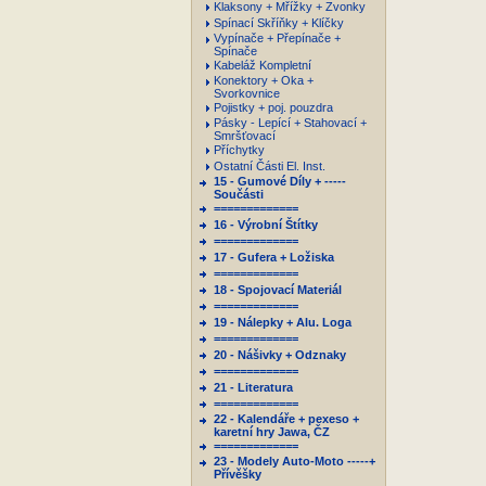
Klaksony + Mřížky + Zvonky
Spínací Skříňky + Klíčky
Vypínače + Přepínače +
Spínače
Kabeláž Kompletní
Konektory + Oka +
Svorkovnice
Pojistky + poj. pouzdra
Pásky - Lepící + Stahovací +
Smršťovací
Příchytky
Ostatní Části El. Inst.
15 - Gumové Díly + -----
Součásti
=============
16 - Výrobní Štítky
=============
17 - Gufera + Ložiska
=============
18 - Spojovací Materiál
=============
19 - Nálepky + Alu. Loga
=============
20 - Nášivky + Odznaky
=============
21 - Literatura
=============
22 - Kalendáře + pexeso +
karetní hry Jawa, ČZ
=============
23 - Modely Auto-Moto -----+
Přívěšky