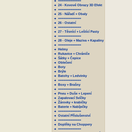
=============
24 - Kovové Obrazy 3D Efekt
=============
25 - Nářadí + Obaly
=============
26 - Ostatní
=============
27 - Těsnící + Leštící Pasty
=============
28 - Oleje + Maziva + Kapaliny
=============
Helmy
Rukavice + Chrániče
Šátky + Čepice
Oblečení
Boty
Brýle
Batohy + Ledvinky
=============
Boxy + Brašny
=============
Pneu + Duše + Lepení
Zapalovací Svíčky
Žárovky + krabičky
Baterie + Nabíječky
=============
Ostatní Příslušenství
=============
Doplňky na Choppery
=============