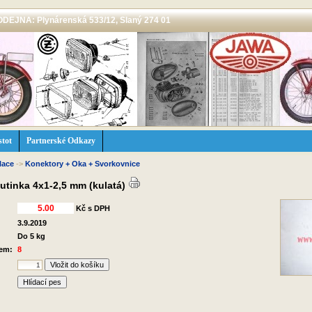
 PRODEJNA: Plynárenská 533/12, Slaný 274 01
stot
Partnerské Odkazy
lace
->
Konektory + Oka + Svorkovnice
utinka 4x1-2,5 mm (kulatá)
Kč s DPH
3.9.2019
Do 5 kg
dem:
8
Hlídací pes