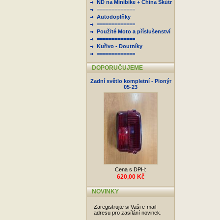
ND na Minibike + China Skútr
=============
Autodoplňky
=============
Použité Moto a příslušenství
=============
Kuřivo - Doutníky
=============
DOPORUČUJEME
Zadní světlo kompletní - Pionýr
05-23
Cena s DPH:
620,00 Kč
NOVINKY
Zaregistrujte si Vaši e-mail
adresu pro zasílání novinek.