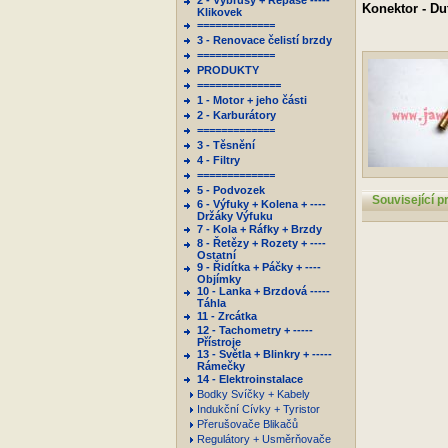
2 - Výbrusy + Repase -----
Konektor - Du
Klikovek
=============
3 - Renovace čelistí brzdy
=============
PRODUKTY
==============
1 - Motor + jeho části
2 - Karburátory
=============
3 - Těsnění
4 - Filtry
=============
5 - Podvozek
Související p
6 - Výfuky + Kolena + ----
Držáky Výfuku
7 - Kola + Ráfky + Brzdy
8 - Řetězy + Rozety + ----
Ostatní
9 - Řidítka + Páčky + ----
Objímky
10 - Lanka + Brzdová -----
Táhla
11 - Zrcátka
12 - Tachometry + -----
Přístroje
13 - Světla + Blinkry + -----
Rámečky
14 - Elektroinstalace
Bodky Svíčky + Kabely
Indukční Cívky + Tyristor
Přerušovače Blikačů
Regulátory + Usměrňovače