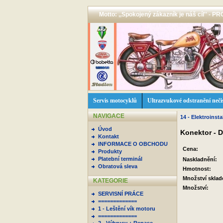
Motto: ,,Spokojený zákazník je náš cíl'' -
Servis motocyklů
Ultrazvukové odstranění neči
NAVIGACE
14 - Elektroinsta
Úvod
Konektor - D
Kontakt
INFORMACE O OBCHODU
Cena:
Produkty
Platební terminál
Naskladnění:
Obratová sleva
Hmotnost:
Množství skla
KATEGORIE
Množství:
SERVISNÍ PRÁCE
=============
1 - Leštění vík motoru
=============