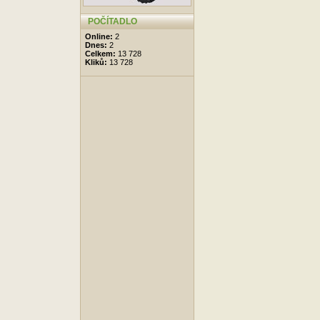
POČÍTADLO
Online:
2
Dnes:
2
Celkem:
13 728
Kliků:
13 728