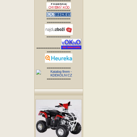
=============
=============
=============
=============
=============
=============
=============
=============
=============