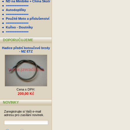
ND na Minibike + China Skútr
=============
Autodoplňky
=============
Použité Moto a příslušenství
=============
Kuřivo - Doutníky
=============
DOPORUČUJEME
Hadice přední kotoučové brzdy
- MZ ETZ
Cena s DPH:
200,00 Kč
NOVINKY
Zaregistrujte si Vaši e-mail
adresu pro zasílání novinek.