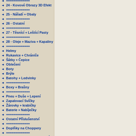
=============
24 - Kovové Obrazy 3D Efekt
=============
25 - Nářadí + Obaly
=============
26 - Ostatní
=============
27 - Těsnící + Leštící Pasty
=============
28 - Oleje + Maziva + Kapaliny
=============
Helmy
Rukavice + Chrániče
Šátky + Čepice
Oblečení
Boty
Brýle
Batohy + Ledvinky
=============
Boxy + Brašny
=============
Pneu + Duše + Lepení
Zapalovací Svíčky
Žárovky + krabičky
Baterie + Nabíječky
=============
Ostatní Příslušenství
=============
Doplňky na Choppery
=============