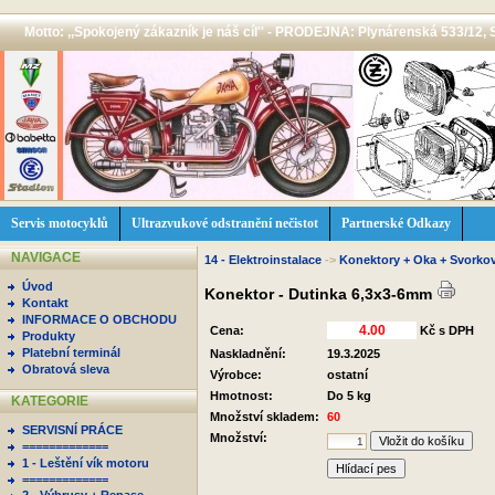
Motto: ,,Spokojený zákazník je náš cíl'' - PRODEJNA: Plynárenská 533/12, 
Servis motocyklů
Ultrazvukové odstranění nečistot
Partnerské Odkazy
NAVIGACE
14 - Elektroinstalace
->
Konektory + Oka + Svorko
Úvod
Konektor - Dutinka 6,3x3-6mm
Kontakt
INFORMACE O OBCHODU
Cena:
Kč s DPH
Produkty
Platební terminál
Naskladnění:
19.3.2025
Obratová sleva
Výrobce:
ostatní
Hmotnost:
Do 5 kg
KATEGORIE
Množství skladem:
60
SERVISNÍ PRÁCE
Množství:
=============
1 - Leštění vík motoru
Hlídací pes
=============