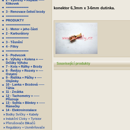
2 - Výbrusy + Repase -----
Klikovek
=============
konektor 6,3mm x 3-6mm dutinka.
3 - Renovace čelistí brzdy
=============
PRODUKTY
==============
1 - Motor + jeho části
2 - Karburátory
=============
3 - Těsnění
4 - Filtry
=============
5 - Podvozek
6 - Výfuky + Kolena + ----
Držáky Výfuku
Související produkty
7 - Kola + Ráfky + Brzdy
8 - Řetězy + Rozety + ----
Ostatní
9 - Řidítka + Páčky + ----
Objímky
10 - Lanka + Brzdová -----
Táhla
11 - Zrcátka
12 - Tachometry + -----
Přístroje
13 - Světla + Blinkry + -----
Rámečky
14 - Elektroinstalace
Bodky Svíčky + Kabely
Indukční Cívky + Tyristor
Přerušovače Blikačů
Regulátory + Usměrňovače