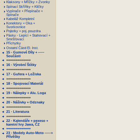
Klaksony + Mřížky + Zvonky
Spínací Skříňky + Klíčky
Vypínače + Přepínače +
Spínače
Kabeláž Kompletní
Konektory + Oka +
Svorkovnice
Pojistky + poj. pouzdra
Pásky - Lepící + Stahovací +
Smršťovací
Příchytky
Ostatní Části El. Inst.
15 - Gumové Díly + -----
Součásti
=============
16 - Výrobní Štítky
=============
17 - Gufera + Ložiska
=============
18 - Spojovací Materiál
=============
19 - Nálepky + Alu. Loga
=============
20 - Nášivky + Odznaky
=============
21 - Literatura
=============
22 - Kalendáře + pexeso +
karetní hry Jawa, ČZ
=============
23 - Modely Auto-Moto -----+
Přívěšky