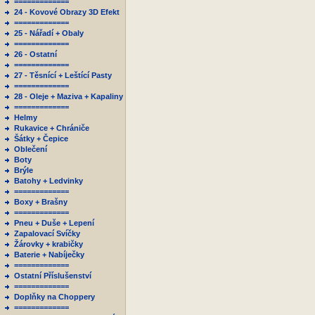
=============
24 - Kovové Obrazy 3D Efekt
=============
25 - Nářadí + Obaly
=============
26 - Ostatní
=============
27 - Těsnící + Leštící Pasty
=============
28 - Oleje + Maziva + Kapaliny
=============
Helmy
Rukavice + Chrániče
Šátky + Čepice
Oblečení
Boty
Brýle
Batohy + Ledvinky
=============
Boxy + Brašny
=============
Pneu + Duše + Lepení
Zapalovací Svíčky
Žárovky + krabičky
Baterie + Nabíječky
=============
Ostatní Příslušenství
=============
Doplňky na Choppery
=============