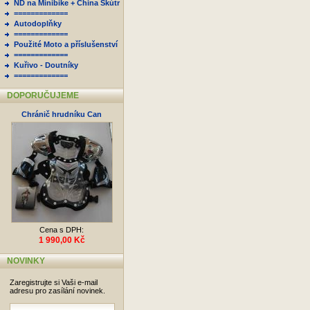
ND na Minibike + China Skútr
=============
Autodoplňky
=============
Použité Moto a příslušenství
=============
Kuřivo - Doutníky
=============
DOPORUČUJEME
Chránič hrudníku Can
Cena s DPH:
1 990,00 Kč
NOVINKY
Zaregistrujte si Vaši e-mail
adresu pro zasílání novinek.