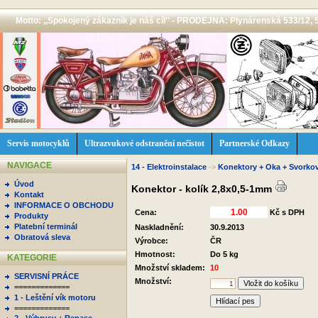
Motto: ,,Spokojený zákazník je náš cíl'' - PRODEJNA: Plynárenská 533/12, 
Servis motocyklů
Ultrazvukové odstranění nečistot
Partnerské Odkazy
NAVIGACE
14 - Elektroinstalace
->
Konektory + Oka + Svorko
Úvod
Konektor - kolík 2,8x0,5-1mm
Kontakt
INFORMACE O OBCHODU
Cena:
Kč s DPH
Produkty
Platební terminál
Naskladnění:
30.9.2013
Obratová sleva
Výrobce:
ČR
Hmotnost:
Do 5 kg
KATEGORIE
Množství skladem:
10
SERVISNÍ PRÁCE
Množství:
=============
1 - Leštění vík motoru
Hlídací pes
=============