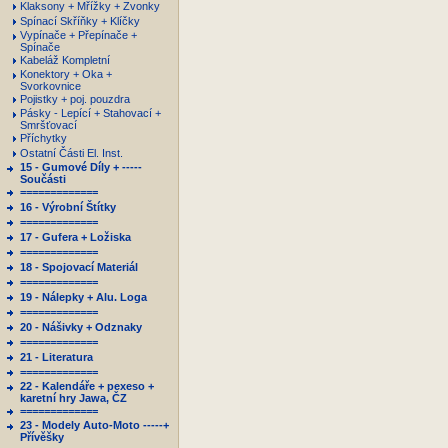
Klaksony + Mřížky + Zvonky
Spínací Skříňky + Klíčky
Vypínače + Přepínače +
Spínače
Kabeláž Kompletní
Konektory + Oka +
Svorkovnice
Pojistky + poj. pouzdra
Pásky - Lepící + Stahovací +
Smršťovací
Příchytky
Ostatní Části El. Inst.
15 - Gumové Díly + -----
Součásti
=============
16 - Výrobní Štítky
=============
17 - Gufera + Ložiska
=============
18 - Spojovací Materiál
=============
19 - Nálepky + Alu. Loga
=============
20 - Nášivky + Odznaky
=============
21 - Literatura
=============
22 - Kalendáře + pexeso +
karetní hry Jawa, ČZ
=============
23 - Modely Auto-Moto -----+
Přívěšky