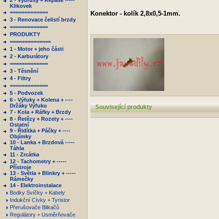
2 - Výbrusy + Repase -----
Klikovek
=============
Konektor - kolík 2,8x0,5-1mm.
3 - Renovace čelistí brzdy
=============
PRODUKTY
==============
1 - Motor + jeho části
2 - Karburátory
=============
3 - Těsnění
4 - Filtry
=============
5 - Podvozek
6 - Výfuky + Kolena + ----
Držáky Výfuku
Související produkty
7 - Kola + Ráfky + Brzdy
8 - Řetězy + Rozety + ----
Ostatní
9 - Řidítka + Páčky + ----
Objímky
10 - Lanka + Brzdová -----
Táhla
11 - Zrcátka
12 - Tachometry + -----
Přístroje
13 - Světla + Blinkry + -----
Rámečky
14 - Elektroinstalace
Bodky Svíčky + Kabely
Indukční Cívky + Tyristor
Přerušovače Blikačů
Regulátory + Usměrňovače