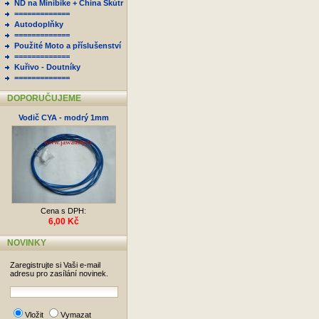
ND na Minibike + China Skútr
=============
Autodoplňky
=============
Použité Moto a příslušenství
=============
Kuřivo - Doutníky
=============
DOPORUČUJEME
Vodič CYA - modrý 1mm
Cena s DPH:
6,00 Kč
NOVINKY
Zaregistrujte si Vaši e-mail
adresu pro zasílání novinek.
Vložit
Vymazat