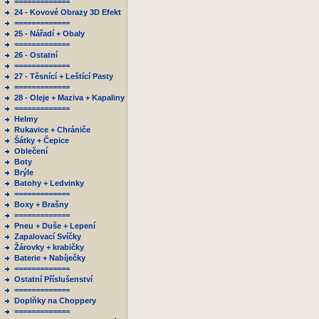
=============
24 - Kovové Obrazy 3D Efekt
=============
25 - Nářadí + Obaly
=============
26 - Ostatní
=============
27 - Těsnící + Leštící Pasty
=============
28 - Oleje + Maziva + Kapaliny
=============
Helmy
Rukavice + Chrániče
Šátky + Čepice
Oblečení
Boty
Brýle
Batohy + Ledvinky
=============
Boxy + Brašny
=============
Pneu + Duše + Lepení
Zapalovací Svíčky
Žárovky + krabičky
Baterie + Nabíječky
=============
Ostatní Příslušenství
=============
Doplňky na Choppery
=============