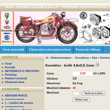
Motto: ,,Spokojený zákazník je náš cíl'' - PRODEJNA: Plynárenská 533/12, 
Servis motocyklů
Ultrazvukové odstranění nečistot
Partnerské Odkazy
NAVIGACE
14 - Elektroinstalace
->
Konektory + Oka + Svorko
Úvod
Konektor - kolík 4,8x0,5-1mm
Kontakt
INFORMACE O OBCHODU
Cena:
Kč s DPH
Produkty
Platební terminál
Výrobce:
ČR
Obratová sleva
Hmotnost:
Do 5 kg
Množství skladem:
48
KATEGORIE
Množství:
SERVISNÍ PRÁCE
=============
Hlídací pes
1 - Leštění vík motoru
=============