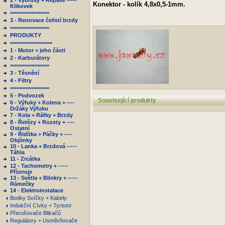
2 - Výbrusy + Repase -----
Konektor - kolík 4,8x0,5-1mm.
Klikovek
=============
3 - Renovace čelistí brzdy
=============
PRODUKTY
==============
1 - Motor + jeho části
2 - Karburátory
=============
3 - Těsnění
4 - Filtry
=============
5 - Podvozek
Související produkty
6 - Výfuky + Kolena + ----
Držáky Výfuku
7 - Kola + Ráfky + Brzdy
8 - Řetězy + Rozety + ----
Ostatní
9 - Řidítka + Páčky + ----
Objímky
10 - Lanka + Brzdová -----
Táhla
11 - Zrcátka
12 - Tachometry + -----
Přístroje
13 - Světla + Blinkry + -----
Rámečky
14 - Elektroinstalace
Bodky Svíčky + Kabely
Indukční Cívky + Tyristor
Přerušovače Blikačů
Regulátory + Usměrňovače