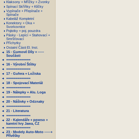
Klaksony + Mřížky + Zvonky
Spínací Skříňky + Klíčky
Vypínače + Přepínače +
Spínače
Kabeláž Kompletní
Konektory + Oka +
Svorkovnice
Pojistky + poj. pouzdra
Pásky - Lepící + Stahovací +
Smršťovací
Příchytky
Ostatní Části El. Inst.
15 - Gumové Díly + -----
Součásti
=============
16 - Výrobní Štítky
=============
17 - Gufera + Ložiska
=============
18 - Spojovací Materiál
=============
19 - Nálepky + Alu. Loga
=============
20 - Nášivky + Odznaky
=============
21 - Literatura
=============
22 - Kalendáře + pexeso +
karetní hry Jawa, ČZ
=============
23 - Modely Auto-Moto -----+
Přívěšky