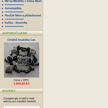
ND na Minibike + China Skútr
=============
Autodoplňky
=============
Použité Moto a příslušenství
=============
Kuřivo - Doutníky
=============
DOPORUČUJEME
Chránič hrudníku Can
Cena s DPH:
1 990,00 Kč
NOVINKY
Zaregistrujte si Vaši e-mail
adresu pro zasílání novinek.