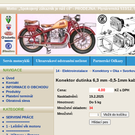
Motto: ,,Spokojený zákazník je náš cíl'' - PRODEJNA: Plynárenská 533/12, 
Servis motocyklů
Ultrazvukové odstranění nečistot
Partnerské Odkazy
NAVIGACE
14 - Elektroinstalace
->
Konektory + Oka + Svorko
Úvod
Konektor dutinka 6,3 mm -0,5-1mm kab
Kontakt
INFORMACE O OBCHODU
Cena:
Kč s DPH
Produkty
Platební terminál
Naskladnění:
19.2.2025
Obratová sleva
Hmotnost:
Do 5 kg
Množství skladem:
34
KATEGORIE
Množství:
SERVISNÍ PRÁCE
=============
Hlídací pes
1 - Leštění vík motoru
=============