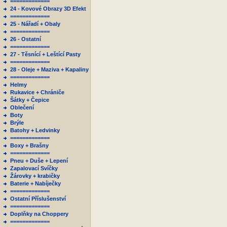
=============
24 - Kovové Obrazy 3D Efekt
=============
25 - Nářadí + Obaly
=============
26 - Ostatní
=============
27 - Těsnící + Leštící Pasty
=============
28 - Oleje + Maziva + Kapaliny
=============
Helmy
Rukavice + Chrániče
Šátky + Čepice
Oblečení
Boty
Brýle
Batohy + Ledvinky
=============
Boxy + Brašny
=============
Pneu + Duše + Lepení
Zapalovací Svíčky
Žárovky + krabičky
Baterie + Nabíječky
=============
Ostatní Příslušenství
=============
Doplňky na Choppery
=============