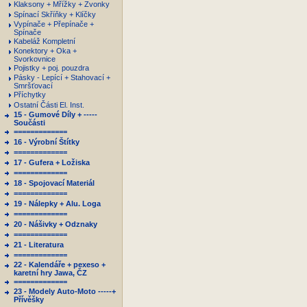
Klaksony + Mřížky + Zvonky
Spínací Skříňky + Klíčky
Vypínače + Přepínače +
Spínače
Kabeláž Kompletní
Konektory + Oka +
Svorkovnice
Pojistky + poj. pouzdra
Pásky - Lepící + Stahovací +
Smršťovací
Příchytky
Ostatní Části El. Inst.
15 - Gumové Díly + -----
Součásti
=============
16 - Výrobní Štítky
=============
17 - Gufera + Ložiska
=============
18 - Spojovací Materiál
=============
19 - Nálepky + Alu. Loga
=============
20 - Nášivky + Odznaky
=============
21 - Literatura
=============
22 - Kalendáře + pexeso +
karetní hry Jawa, ČZ
=============
23 - Modely Auto-Moto -----+
Přívěšky