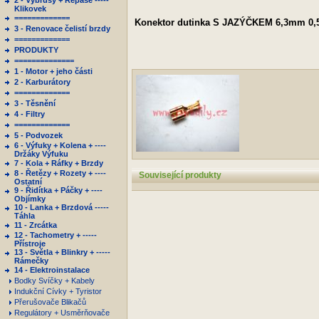
2 - Výbrusy + Repase -----
Klikovek
=============
Konektor dutinka S JAZÝČKEM 6,3mm 0,
3 - Renovace čelistí brzdy
=============
PRODUKTY
==============
1 - Motor + jeho části
2 - Karburátory
=============
3 - Těsnění
4 - Filtry
=============
5 - Podvozek
6 - Výfuky + Kolena + ----
Držáky Výfuku
7 - Kola + Ráfky + Brzdy
8 - Řetězy + Rozety + ----
Související produkty
Ostatní
9 - Řidítka + Páčky + ----
Objímky
10 - Lanka + Brzdová -----
Táhla
11 - Zrcátka
12 - Tachometry + -----
Přístroje
13 - Světla + Blinkry + -----
Rámečky
14 - Elektroinstalace
Bodky Svíčky + Kabely
Indukční Cívky + Tyristor
Přerušovače Blikačů
Regulátory + Usměrňovače