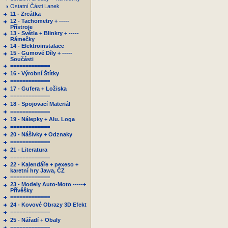
Ostatní Části Lanek
11 - Zrcátka
12 - Tachometry + -----
Přístroje
13 - Světla + Blinkry + -----
Rámečky
14 - Elektroinstalace
15 - Gumové Díly + -----
Součásti
=============
16 - Výrobní Štítky
=============
17 - Gufera + Ložiska
=============
18 - Spojovací Materiál
=============
19 - Nálepky + Alu. Loga
=============
20 - Nášivky + Odznaky
=============
21 - Literatura
=============
22 - Kalendáře + pexeso +
karetní hry Jawa, ČZ
=============
23 - Modely Auto-Moto -----+
Přívěšky
=============
24 - Kovové Obrazy 3D Efekt
=============
25 - Nářadí + Obaly
=============