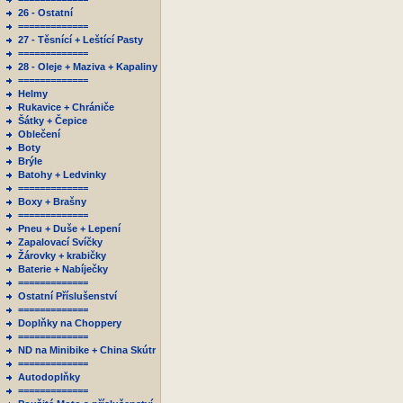
26 - Ostatní
=============
27 - Těsnící + Leštící Pasty
=============
28 - Oleje + Maziva + Kapaliny
=============
Helmy
Rukavice + Chrániče
Šátky + Čepice
Oblečení
Boty
Brýle
Batohy + Ledvinky
=============
Boxy + Brašny
=============
Pneu + Duše + Lepení
Zapalovací Svíčky
Žárovky + krabičky
Baterie + Nabíječky
=============
Ostatní Příslušenství
=============
Doplňky na Choppery
=============
ND na Minibike + China Skútr
=============
Autodoplňky
=============