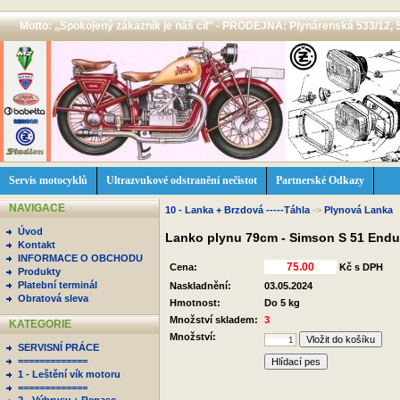
Motto: ,,Spokojený zákazník je náš cíl'' - PRODEJNA: Plynárenská 533/12, 
Servis motocyklů
Ultrazvukové odstranění nečistot
Partnerské Odkazy
NAVIGACE
10 - Lanka + Brzdová -----Táhla
->
Plynová Lanka
Úvod
Lanko plynu 79cm - Simson S 51 End
Kontakt
INFORMACE O OBCHODU
Cena:
Kč s DPH
Produkty
Platební terminál
Naskladnění:
03.05.2024
Obratová sleva
Hmotnost:
Do 5 kg
Množství skladem:
3
KATEGORIE
Množství:
SERVISNÍ PRÁCE
=============
Hlídací pes
1 - Leštění vík motoru
=============