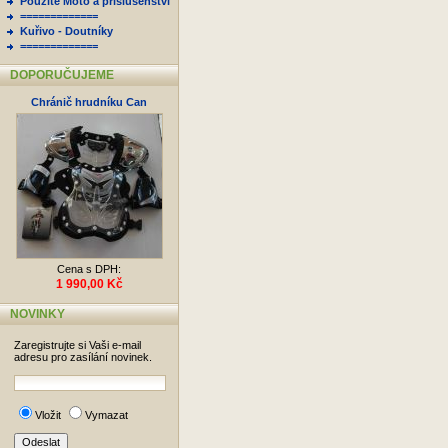
Použité Moto a příslušenství
=============
Kuřivo - Doutníky
=============
DOPORUČUJEME
Chránič hrudníku Can
Cena s DPH:
1 990,00 Kč
NOVINKY
Zaregistrujte si Vaši e-mail
adresu pro zasílání novinek.
Vložit
Vymazat