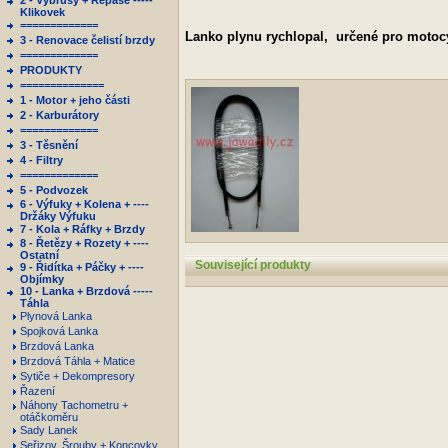
2 - Výbrusy + Repase -----
Klikovek
=============
Lanko plynu rychlopal, určené pro moto
3 - Renovace čelistí brzdy
=============
PRODUKTY
==============
1 - Motor + jeho části
2 - Karburátory
=============
3 - Těsnění
4 - Filtry
=============
5 - Podvozek
6 - Výfuky + Kolena + ----
Držáky Výfuku
7 - Kola + Ráfky + Brzdy
8 - Řetězy + Rozety + ----
Ostatní
Související produkty
9 - Řidítka + Páčky + ----
Objímky
10 - Lanka + Brzdová -----
Táhla
Plynová Lanka
Spojková Lanka
Brzdová Lanka
Brzdová Táhla + Matice
Sytiče + Dekompresory
Řazení
Náhony Tachometru +
otáčkoměru
Sady Lanek
Seřizov. Šrouby + Koncovky