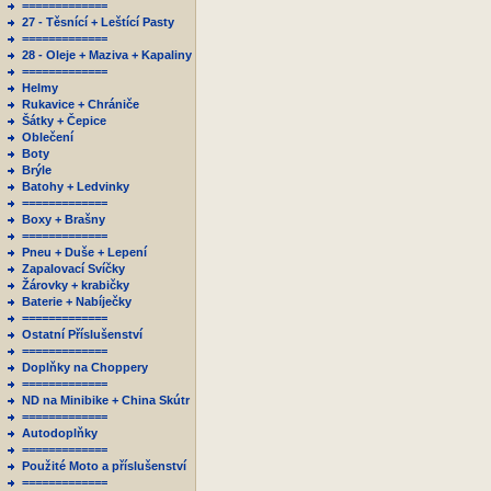
=============
27 - Těsnící + Leštící Pasty
=============
28 - Oleje + Maziva + Kapaliny
=============
Helmy
Rukavice + Chrániče
Šátky + Čepice
Oblečení
Boty
Brýle
Batohy + Ledvinky
=============
Boxy + Brašny
=============
Pneu + Duše + Lepení
Zapalovací Svíčky
Žárovky + krabičky
Baterie + Nabíječky
=============
Ostatní Příslušenství
=============
Doplňky na Choppery
=============
ND na Minibike + China Skútr
=============
Autodoplňky
=============
Použité Moto a příslušenství
=============