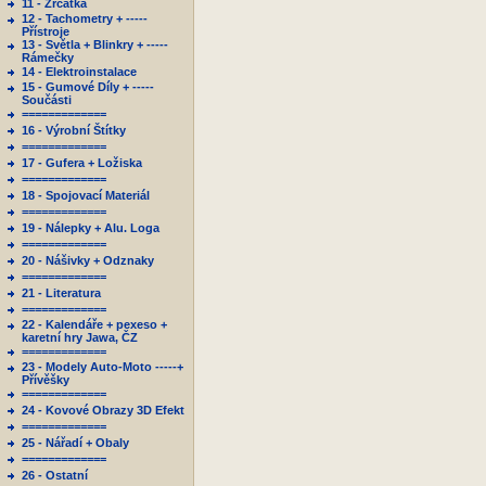
11 - Zrcátka
12 - Tachometry + -----
Přístroje
13 - Světla + Blinkry + -----
Rámečky
14 - Elektroinstalace
15 - Gumové Díly + -----
Součásti
=============
16 - Výrobní Štítky
=============
17 - Gufera + Ložiska
=============
18 - Spojovací Materiál
=============
19 - Nálepky + Alu. Loga
=============
20 - Nášivky + Odznaky
=============
21 - Literatura
=============
22 - Kalendáře + pexeso +
karetní hry Jawa, ČZ
=============
23 - Modely Auto-Moto -----+
Přívěšky
=============
24 - Kovové Obrazy 3D Efekt
=============
25 - Nářadí + Obaly
=============
26 - Ostatní