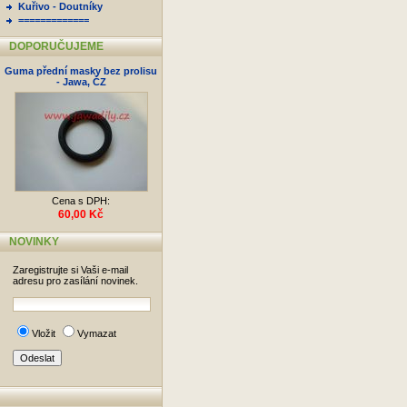
Kuřivo - Doutníky
=============
DOPORUČUJEME
Guma přední masky bez prolisu
- Jawa, ČZ
Cena s DPH:
60,00 Kč
NOVINKY
Zaregistrujte si Vaši e-mail
adresu pro zasílání novinek.
Vložit
Vymazat