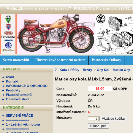
Motto: ,,Spokojený zákazník je náš cíl'' - PRODEJNA: Plynárenská 533/12, 
Servis motocyklů
Ultrazvukové odstranění nečistot
Partnerské Odkazy
NAVIGACE
7 - Kola + Ráfky + Brzdy
->
Osy Kol + Matice Osy
Úvod
Matice osy kola M14x1.5mm, Zvýšená 
Kontakt
INFORMACE O OBCHODU
Cena:
Kč s DPH
Produkty
Platební terminál
Naskladnění:
26.04.2022
Obratová sleva
Výrobce:
ČR
Hmotnost:
Do 5 kg
KATEGORIE
Množství skladem:
4
SERVISNÍ PRÁCE
Množství:
=============
1 - Leštění vík motoru
Hlídací pes
=============