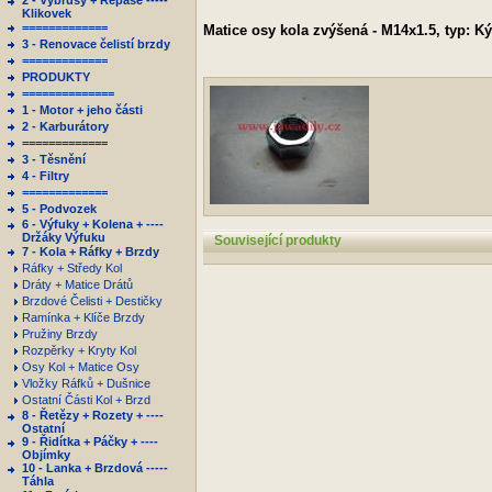
2 - Výbrusy + Repase -----
Klikovek
=============
Matice osy kola zvýšená - M14x1.5, typ: Ký
3 - Renovace čelistí brzdy
=============
PRODUKTY
==============
1 - Motor + jeho části
2 - Karburátory
=============
3 - Těsnění
4 - Filtry
=============
5 - Podvozek
6 - Výfuky + Kolena + ----
Držáky Výfuku
Související produkty
7 - Kola + Ráfky + Brzdy
Ráfky + Středy Kol
Dráty + Matice Drátů
Brzdové Čelisti + Destičky
Ramínka + Klíče Brzdy
Pružiny Brzdy
Rozpěrky + Kryty Kol
Osy Kol + Matice Osy
Vložky Ráfků + Dušnice
Ostatní Části Kol + Brzd
8 - Řetězy + Rozety + ----
Ostatní
9 - Řidítka + Páčky + ----
Objímky
10 - Lanka + Brzdová -----
Táhla