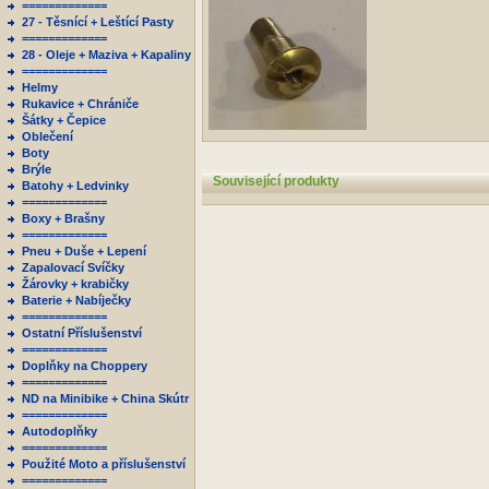
=============
27 - Těsnící + Leštící Pasty
=============
28 - Oleje + Maziva + Kapaliny
=============
Helmy
Rukavice + Chrániče
Šátky + Čepice
Oblečení
Boty
Brýle
Související produkty
Batohy + Ledvinky
=============
Boxy + Brašny
=============
Pneu + Duše + Lepení
Zapalovací Svíčky
Žárovky + krabičky
Baterie + Nabíječky
=============
Ostatní Příslušenství
=============
Doplňky na Choppery
=============
ND na Minibike + China Skútr
=============
Autodoplňky
=============
Použité Moto a příslušenství
=============