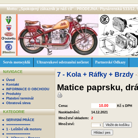
Motto: ,,Spokojený zákazník je náš cíl'' - PRODEJNA: Plynárenská 533/12, 
Servis motocyklů
Ultrazvukové odstranění nečistot
Partnerské Odkazy
NAVIGACE
7 - Kola + Ráfky + Brzdy
Úvod
Matice paprsku, dr
Kontakt
INFORMACE O OBCHODU
Produkty
Platební terminál
Obratová sleva
Cena:
Kč s DPH
KATEGORIE
Naskladnění:
14.12.2021
Množství skladem:
2
SERVISNÍ PRÁCE
Množství:
=============
1 - Leštění vík motoru
Hlídací pes
=============