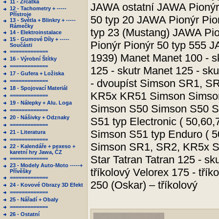
11 - Zrcátka
JAWA ostatní JAWA Pionýr 
12 - Tachometry + -----
Přístroje
50 typ 20 JAWA Pionýr Pio
13 - Světla + Blinkry + -----
Rámečky
typ 23 (Mustang) JAWA Pio
14 - Elektroinstalace
15 - Gumové Díly + -----
Pionýr Pionýr 50 typ 555 
Součásti
=============
1939) Manet Manet 100 - s
16 - Výrobní Štítky
=============
125 - skutr Manet 125 - sk
17 - Gufera + Ložiska
- dvoupíst Simson SR1, 
=============
18 - Spojovací Materiál
KR5x KR51 Simson Simson
=============
19 - Nálepky + Alu. Loga
Simson S50 Simson S50 S
=============
20 - Nášivky + Odznaky
S51 typ Electronic ( 50,60
=============
Simson S51 typ Enduro ( 
21 - Literatura
=============
Simson SR1, SR2, KR5x S
22 - Kalendáře + pexeso +
karetní hry Jawa, ČZ
Star Tatran Tatran 125 - sku
=============
23 - Modely Auto-Moto -----+
tříkolový Velorex 175 - třík
Přívěšky
=============
250 (Oskar) – tříkolový
24 - Kovové Obrazy 3D Efekt
=============
25 - Nářadí + Obaly
=============
26 - Ostatní