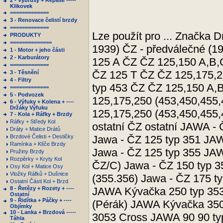
2 - Výbrusy + Repase -----
Klikovek
=============
3 - Renovace čelistí brzdy
=============
Lze použít pro ... Značka 
PRODUKTY
==============
1939) ČZ - předválečné (
1 - Motor + jeho části
2 - Karburátory
125 A ČZ ČZ 125,150 A,B,
=============
ČZ 125 T ČZ ČZ 125,175,2
3 - Těsnění
4 - Filtry
typ 453 ČZ ČZ 125,150 A,
=============
5 - Podvozek
125,175,250 (453,450,455,
6 - Výfuky + Kolena + ----
Držáky Výfuku
125,175,250 (453,450,455,
7 - Kola + Ráfky + Brzdy
Ráfky + Středy Kol
ostatní ČZ ostatní JAWA -
Dráty + Matice Drátů
Brzdové Čelisti + Destičky
Jawa - ČZ 125 typ 351 JAW
Ramínka + Klíče Brzdy
Jawa - ČZ 125 typ 355 JAW
Pružiny Brzdy
Rozpěrky + Kryty Kol
ČZ/C) Jawa - ČZ 150 typ 
Osy Kol + Matice Osy
Vložky Ráfků + Dušnice
(355.356) Jawa - ČZ 175 t
Ostatní Části Kol + Brzd
8 - Řetězy + Rozety + ----
JAWA Kývačka 250 typ 353
Ostatní
9 - Řidítka + Páčky + ----
(Pérák) JAWA Kývačka 350
Objímky
10 - Lanka + Brzdová -----
3053 Cross JAWA 90 90 ty
Táhla