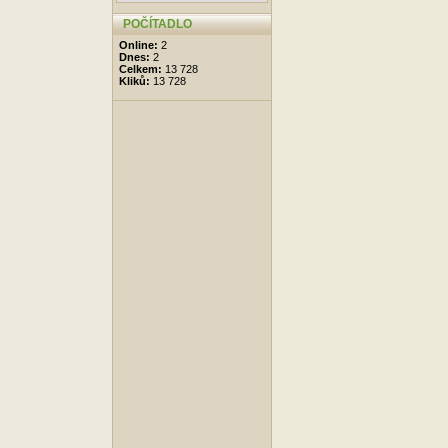
POČÍTADLO
Online:
2
Dnes:
2
Celkem:
13 728
Kliků:
13 728