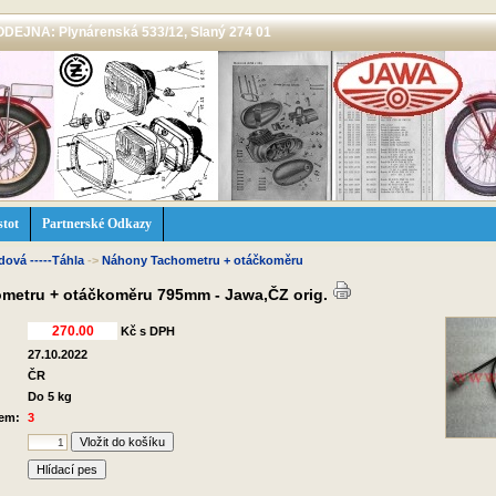
 PRODEJNA: Plynárenská 533/12, Slaný 274 01
stot
Partnerské Odkazy
dová -----Táhla
->
Náhony Tachometru + otáčkoměru
metru + otáčkoměru 795mm - Jawa,ČZ orig.
Kč s DPH
27.10.2022
ČR
Do 5 kg
dem:
3
Hlídací pes