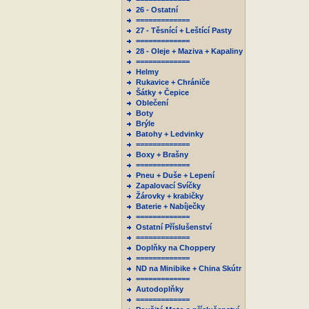
26 - Ostatní
=============
27 - Těsnící + Leštící Pasty
=============
28 - Oleje + Maziva + Kapaliny
=============
Helmy
Rukavice + Chrániče
Šátky + Čepice
Oblečení
Boty
Brýle
Batohy + Ledvinky
=============
Boxy + Brašny
=============
Pneu + Duše + Lepení
Zapalovací Svíčky
Žárovky + krabičky
Baterie + Nabíječky
=============
Ostatní Příslušenství
=============
Doplňky na Choppery
=============
ND na Minibike + China Skútr
=============
Autodoplňky
=============