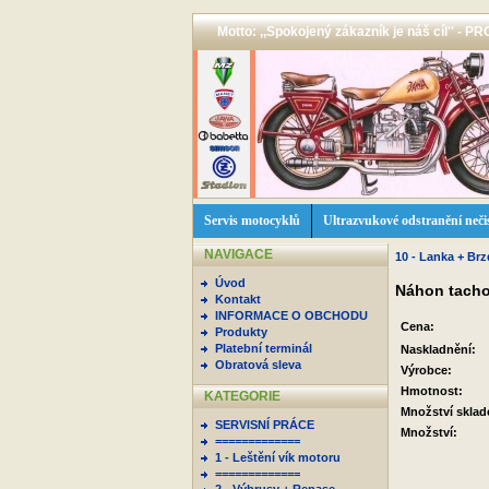
Motto: ,,Spokojený zákazník je náš cíl'' -
Servis motocyklů
Ultrazvukové odstranění neči
NAVIGACE
10 - Lanka + Brz
Úvod
Náhon tacho
Kontakt
INFORMACE O OBCHODU
Cena:
Produkty
Platební terminál
Naskladnění:
Obratová sleva
Výrobce:
Hmotnost:
KATEGORIE
Množství skla
SERVISNÍ PRÁCE
Množství:
=============
1 - Leštění vík motoru
=============