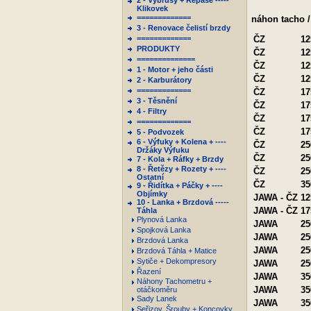
2 - Výbrusy + Repase -----
Klikovek
=============
náhon tacho /
3 - Renovace čelistí brzdy
=============
ČZ
12
PRODUKTY
ČZ
12
==============
ČZ
12
1 - Motor + jeho části
ČZ
12
2 - Karburátory
=============
ČZ
17
3 - Těsnění
ČZ
17
4 - Filtry
ČZ
17
=============
ČZ
17
5 - Podvozek
6 - Výfuky + Kolena + ----
ČZ
25
Držáky Výfuku
ČZ
25
7 - Kola + Ráfky + Brzdy
8 - Řetězy + Rozety + ----
ČZ
25
Ostatní
ČZ
35
9 - Řidítka + Páčky + ----
Objímky
JAWA - ČZ
12
10 - Lanka + Brzdová -----
JAWA - ČZ
17
Táhla
Plynová Lanka
JAWA
25
Spojková Lanka
JAWA
25
Brzdová Lanka
JAWA
25
Brzdová Táhla + Matice
Sytiče + Dekompresory
JAWA
25
Řazení
JAWA
35
Náhony Tachometru +
JAWA
35
otáčkoměru
Sady Lanek
JAWA
35
Seřizov. Šrouby + Koncovky