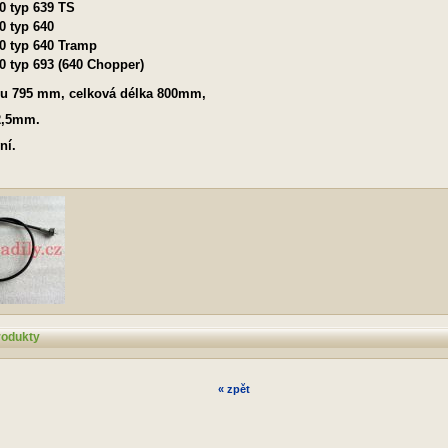
0 typ 639 TS
0 typ 640
0 typ 640 Tramp
0 typ 693 (640 Chopper)
nu
795 mm,
celková délka 800mm,
x2,5mm.
ní.
rodukty
« zpět