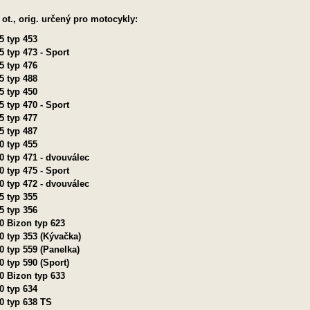
 ot., orig. určený pro motocykly:
5 typ 453
5 typ 473 - Sport
5 typ 476
5 typ 488
5 typ 450
5 typ 470 - Sport
5 typ 477
5 typ 487
0 typ 455
0 typ 471 - dvouválec
0 typ 475 - Sport
0 typ 472 - dvouválec
5 typ 355
5 typ 356
0 Bizon typ 623
0 typ 353 (Kývačka)
0 typ 559 (Panelka)
0 typ 590 (Sport)
0 Bizon typ 633
0 typ 634
0 typ 638 TS