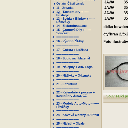
JAWA
35
Ostatní Části Lanek
JAWA
35
11 - Zrcátka
12 - Tachometry + -----
JAWA
35
Přístroje
JAWA
35
13 - Světla + Blinkry + -----
Rámečky
14 - Elektroinstalace
délka bowde
15 - Gumové Díly + -----
Součásti
čtyřhran 2,5
=============
16 - Výrobní Štítky
Foto ilustrativ
=============
17 - Gufera + Ložiska
=============
18 - Spojovací Materiál
=============
19 - Nálepky + Alu. Loga
=============
20 - Nášivky + Odznaky
=============
21 - Literatura
=============
22 - Kalendáře + pexeso +
karetní hry Jawa, ČZ
Související p
=============
23 - Modely Auto-Moto -----+
Přívěšky
=============
24 - Kovové Obrazy 3D Efekt
=============
25 - Nářadí + Obaly
=============