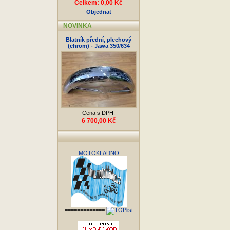
Celkem: 0,00 Kč
Objednat
NOVINKA
Blatník přední, plechový
(chrom) - Jawa 350/634
Cena s DPH:
6 700,00 Kč
MOTOKLADNO
=============
=============