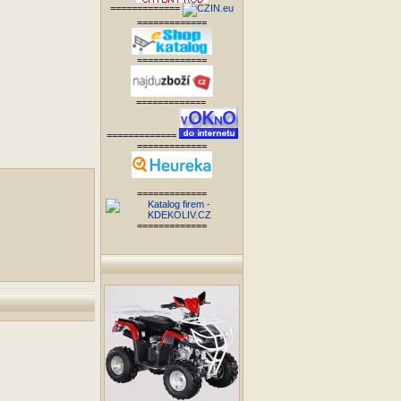
=============
=============
=============
=============
=============
=============
=============
=============