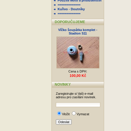
Použité Moto a příslušenství
=============
Kuřivo - Doutníky
=============
DOPORUČUJEME
Víčko šoupátka komplet -
Stadion S11
Cena s DPH:
100,00 Kč
NOVINKY
Zaregistrujte si Vaši e-mail
adresu pro zasílání novinek.
Vložit
Vymazat