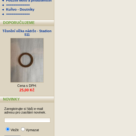
Použité Moto a příslušenství
=============
Kuřivo - Doutníky
=============
DOPORUČUJEME
Těsnění víčka nádrže - Stadion
S11
Cena s DPH:
25,00 Kč
NOVINKY
Zaregistrujte si Vaši e-mail
adresu pro zasílání novinek.
Vložit
Vymazat