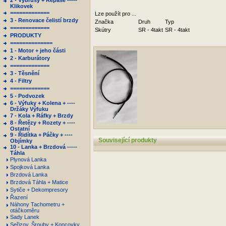
2 - Výbrusy + Repase -----
Klikovek
=============
Lze použít pro ...
3 - Renovace čelistí brzdy
Značka
Druh
Typ
=============
Skútry
SR - 4takt
SR - 4takt
PRODUKTY
==============
1 - Motor + jeho části
2 - Karburátory
=============
3 - Těsnění
4 - Filtry
=============
5 - Podvozek
6 - Výfuky + Kolena + ----
Držáky Výfuku
7 - Kola + Ráfky + Brzdy
8 - Řetězy + Rozety + ----
Ostatní
9 - Řidítka + Páčky + ----
Související produkty
Objímky
10 - Lanka + Brzdová -----
Táhla
Plynová Lanka
Spojková Lanka
Brzdová Lanka
Brzdová Táhla + Matice
Sytiče + Dekompresory
Řazení
Náhony Tachometru +
otáčkoměru
Sady Lanek
Seřizov. Šrouby + Koncovky