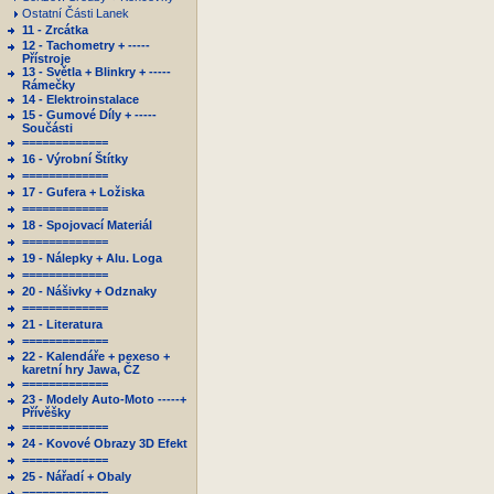
Ostatní Části Lanek
11 - Zrcátka
12 - Tachometry + -----
Přístroje
13 - Světla + Blinkry + -----
Rámečky
14 - Elektroinstalace
15 - Gumové Díly + -----
Součásti
=============
16 - Výrobní Štítky
=============
17 - Gufera + Ložiska
=============
18 - Spojovací Materiál
=============
19 - Nálepky + Alu. Loga
=============
20 - Nášivky + Odznaky
=============
21 - Literatura
=============
22 - Kalendáře + pexeso +
karetní hry Jawa, ČZ
=============
23 - Modely Auto-Moto -----+
Přívěšky
=============
24 - Kovové Obrazy 3D Efekt
=============
25 - Nářadí + Obaly
=============