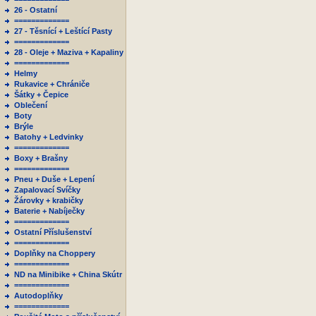
26 - Ostatní
=============
27 - Těsnící + Leštící Pasty
=============
28 - Oleje + Maziva + Kapaliny
=============
Helmy
Rukavice + Chrániče
Šátky + Čepice
Oblečení
Boty
Brýle
Batohy + Ledvinky
=============
Boxy + Brašny
=============
Pneu + Duše + Lepení
Zapalovací Svíčky
Žárovky + krabičky
Baterie + Nabíječky
=============
Ostatní Příslušenství
=============
Doplňky na Choppery
=============
ND na Minibike + China Skútr
=============
Autodoplňky
=============