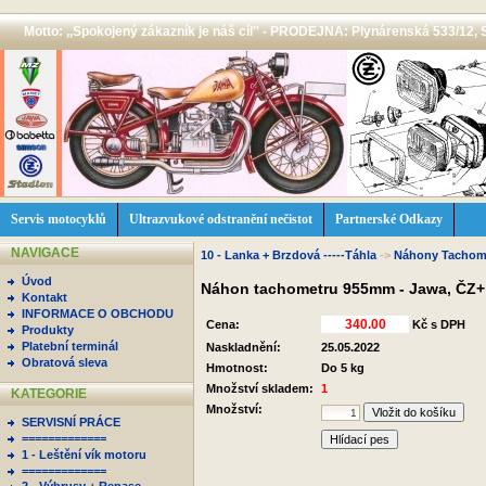
Motto: ,,Spokojený zákazník je náš cíl'' - PRODEJNA: Plynárenská 533/12, 
Servis motocyklů
Ultrazvukové odstranění nečistot
Partnerské Odkazy
NAVIGACE
10 - Lanka + Brzdová -----Táhla
->
Náhony Tachome
Úvod
Náhon tachometru 955mm - Jawa, ČZ+
Kontakt
INFORMACE O OBCHODU
Cena:
Kč s DPH
Produkty
Platební terminál
Naskladnění:
25.05.2022
Obratová sleva
Hmotnost:
Do 5 kg
Množství skladem:
1
KATEGORIE
Množství:
SERVISNÍ PRÁCE
=============
Hlídací pes
1 - Leštění vík motoru
=============