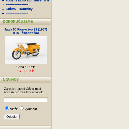
Použité Moto a příslušenství
=============
Kuřivo - Doutníky
=============
DOPORUČUJEME
Jawa 50 Pionýr typ 21 (1967)
1:18 - žlutohnědá
Cena s DPH:
570,00 Kč
NOVINKY
Zaregistrujte si Vaši e-mail
adresu pro zasílání novinek.
Vložit
Vymazat