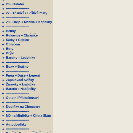
26 - Ostatní
=============
27 - Těsnící + Leštící Pasty
=============
28 - Oleje + Maziva + Kapaliny
=============
Helmy
Rukavice + Chrániče
Šátky + Čepice
Oblečení
Boty
Brýle
Batohy + Ledvinky
=============
Boxy + Brašny
=============
Pneu + Duše + Lepení
Zapalovací Svíčky
Žárovky + krabičky
Baterie + Nabíječky
=============
Ostatní Příslušenství
=============
Doplňky na Choppery
=============
ND na Minibike + China Skútr
=============
Autodoplňky
=============