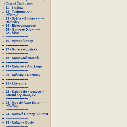
Ostatní Části Lanek
11 - Zrcátka
12 - Tachometry + -----
Přístroje
13 - Světla + Blinkry + -----
Rámečky
14 - Elektroinstalace
15 - Gumové Díly + -----
Součásti
=============
16 - Výrobní Štítky
=============
17 - Gufera + Ložiska
=============
18 - Spojovací Materiál
=============
19 - Nálepky + Alu. Loga
=============
20 - Nášivky + Odznaky
=============
21 - Literatura
=============
22 - Kalendáře + pexeso +
karetní hry Jawa, ČZ
=============
23 - Modely Auto-Moto -----+
Přívěšky
=============
24 - Kovové Obrazy 3D Efekt
=============
25 - Nářadí + Obaly
=============