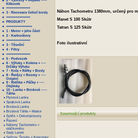
2 - Výbrusy + Repase -----
Klikovek
=============
Náhon Tachometru 1380mm, určený pro m
3 - Renovace čelistí brzdy
=============
Manet S 100 Skútr
PRODUKTY
==============
Tatran S 125 Skútr
1 - Motor + jeho části
2 - Karburátory
=============
Foto ilustrativní
3 - Těsnění
4 - Filtry
=============
5 - Podvozek
6 - Výfuky + Kolena + ----
Držáky Výfuku
7 - Kola + Ráfky + Brzdy
8 - Řetězy + Rozety + ----
Ostatní
9 - Řidítka + Páčky + ----
Objímky
10 - Lanka + Brzdová -----
Táhla
Plynová Lanka
Spojková Lanka
Brzdová Lanka
Brzdová Táhla + Matice
Související produkty
Sytiče + Dekompresory
Řazení
Náhony Tachometru +
otáčkoměru
Sady Lanek
Seřizov. Šrouby + Koncovky