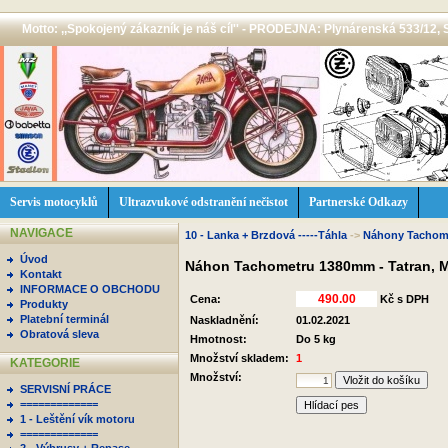
Motto: ,,Spokojený zákazník je náš cíl'' - PRODEJNA: Plynárenská 533/12, 
Servis motocyklů
Ultrazvukové odstranění nečistot
Partnerské Odkazy
NAVIGACE
10 - Lanka + Brzdová -----Táhla
->
Náhony Tachome
Úvod
Náhon Tachometru 1380mm - Tatran, 
Kontakt
INFORMACE O OBCHODU
Cena:
Kč s DPH
Produkty
Platební terminál
Naskladnění:
01.02.2021
Obratová sleva
Hmotnost:
Do 5 kg
Množství skladem:
1
KATEGORIE
Množství:
SERVISNÍ PRÁCE
=============
Hlídací pes
1 - Leštění vík motoru
=============