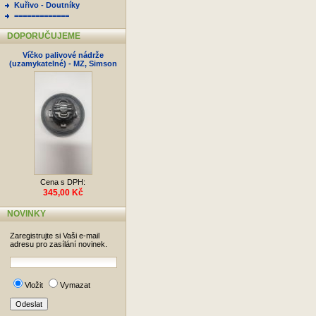
Kuřivo - Doutníky
=============
DOPORUČUJEME
Víčko palivové nádrže
(uzamykatelné) - MZ, Simson
Cena s DPH:
345,00 Kč
NOVINKY
Zaregistrujte si Vaši e-mail
adresu pro zasílání novinek.
Vložit
Vymazat