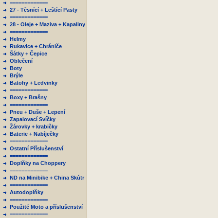
=============
27 - Těsnící + Leštící Pasty
=============
28 - Oleje + Maziva + Kapaliny
=============
Helmy
Rukavice + Chrániče
Šátky + Čepice
Oblečení
Boty
Brýle
Batohy + Ledvinky
=============
Boxy + Brašny
=============
Pneu + Duše + Lepení
Zapalovací Svíčky
Žárovky + krabičky
Baterie + Nabíječky
=============
Ostatní Příslušenství
=============
Doplňky na Choppery
=============
ND na Minibike + China Skútr
=============
Autodoplňky
=============
Použité Moto a příslušenství
=============