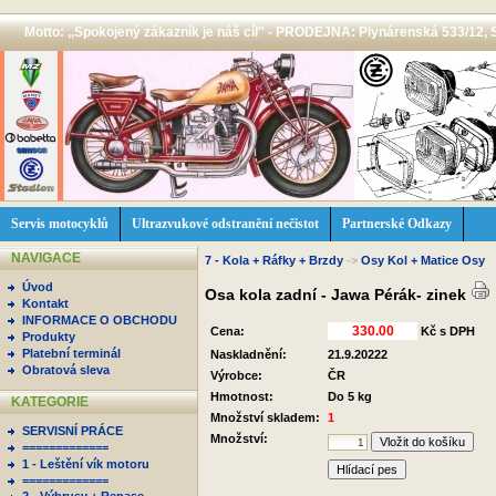
Motto: ,,Spokojený zákazník je náš cíl'' - PRODEJNA: Plynárenská 533/12, 
Servis motocyklů
Ultrazvukové odstranění nečistot
Partnerské Odkazy
NAVIGACE
7 - Kola + Ráfky + Brzdy
->
Osy Kol + Matice Osy
Úvod
Osa kola zadní - Jawa Pérák- zinek
Kontakt
INFORMACE O OBCHODU
Cena:
Kč s DPH
Produkty
Platební terminál
Naskladnění:
21.9.20222
Obratová sleva
Výrobce:
ČR
Hmotnost:
Do 5 kg
KATEGORIE
Množství skladem:
1
SERVISNÍ PRÁCE
Množství:
=============
1 - Leštění vík motoru
Hlídací pes
=============