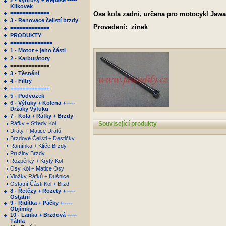
2 - Výbrusy + Repase -----
Klikovek
=============
Osa kola zadní, určena pro motocykl Jawa
3 - Renovace čelistí brzdy
Provedení: zinek
=============
PRODUKTY
==============
1 - Motor + jeho části
2 - Karburátory
=============
3 - Těsnění
4 - Filtry
=============
5 - Podvozek
6 - Výfuky + Kolena + ----
Držáky Výfuku
7 - Kola + Ráfky + Brzdy
Ráfky + Středy Kol
Související produkty
Dráty + Matice Drátů
Brzdové Čelisti + Destičky
Ramínka + Klíče Brzdy
Pružiny Brzdy
Rozpěrky + Kryty Kol
Osy Kol + Matice Osy
Vložky Ráfků + Dušnice
Ostatní Části Kol + Brzd
8 - Řetězy + Rozety + ----
Ostatní
9 - Řidítka + Páčky + ----
Objímky
10 - Lanka + Brzdová -----
Táhla