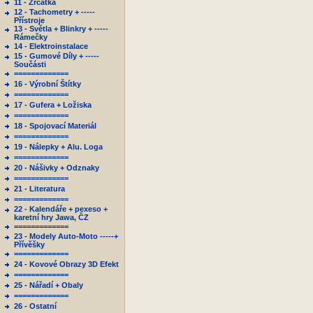
11 - Zrcátka
12 - Tachometry + -----
Přístroje
13 - Světla + Blinkry + -----
Rámečky
14 - Elektroinstalace
15 - Gumové Díly + -----
Součásti
=============
16 - Výrobní Štítky
=============
17 - Gufera + Ložiska
=============
18 - Spojovací Materiál
=============
19 - Nálepky + Alu. Loga
=============
20 - Nášivky + Odznaky
=============
21 - Literatura
=============
22 - Kalendáře + pexeso +
karetní hry Jawa, ČZ
=============
23 - Modely Auto-Moto -----+
Přívěšky
=============
24 - Kovové Obrazy 3D Efekt
=============
25 - Nářadí + Obaly
=============
26 - Ostatní