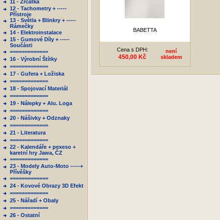
11 - Zrcátka
12 - Tachometry + -----
Přístroje
13 - Světla + Blinkry + -----
Rámečky
BABETTA
14 - Elektroinstalace
15 - Gumové Díly + -----
Součásti
Cena s DPH:
není
=============
450,00 Kč
skladem
16 - Výrobní Štítky
=============
17 - Gufera + Ložiska
=============
18 - Spojovací Materiál
=============
19 - Nálepky + Alu. Loga
=============
20 - Nášivky + Odznaky
=============
21 - Literatura
=============
22 - Kalendáře + pexeso +
karetní hry Jawa, ČZ
=============
23 - Modely Auto-Moto -----+
Přívěšky
=============
24 - Kovové Obrazy 3D Efekt
=============
25 - Nářadí + Obaly
=============
26 - Ostatní