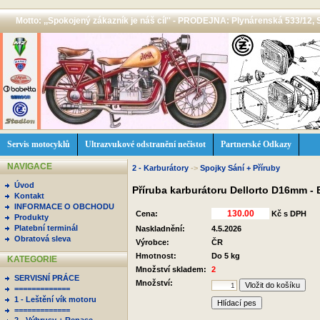
Motto: ,,Spokojený zákazník je náš cíl'' - PRODEJNA: Plynárenská 533/12, 
Servis motocyklů
Ultrazvukové odstranění nečistot
Partnerské Odkazy
NAVIGACE
2 - Karburátory
->
Spojky Sání + Příruby
Úvod
Příruba karburátoru Dellorto D16mm -
Kontakt
INFORMACE O OBCHODU
Cena:
Kč s DPH
Produkty
Platební terminál
Naskladnění:
4.5.2026
Obratová sleva
Výrobce:
ČR
Hmotnost:
Do 5 kg
KATEGORIE
Množství skladem:
2
SERVISNÍ PRÁCE
Množství:
=============
1 - Leštění vík motoru
Hlídací pes
=============