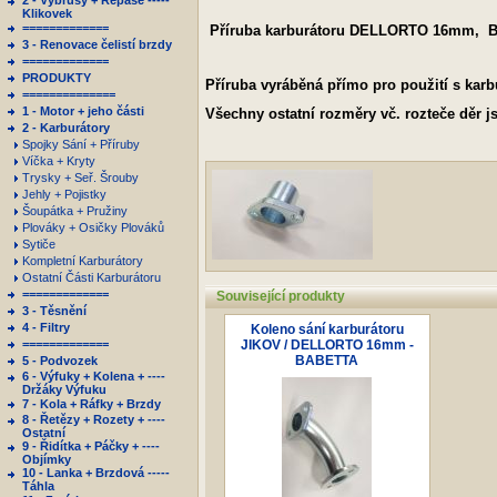
2 - Výbrusy + Repase -----
Klikovek
=============
Příruba karburátoru DELLORTO 16mm, B
3 - Renovace čelistí brzdy
=============
PRODUKTY
Příruba vyráběná přímo pro použití s kar
==============
1 - Motor + jeho části
Všechny ostatní rozměry vč. rozteče děr j
2 - Karburátory
Spojky Sání + Příruby
Víčka + Kryty
Trysky + Seř. Šrouby
Jehly + Pojistky
Šoupátka + Pružiny
Plováky + Osičky Plováků
Sytiče
Kompletní Karburátory
Ostatní Části Karburátoru
=============
Související produkty
3 - Těsnění
4 - Filtry
Koleno sání karburátoru
=============
JIKOV / DELLORTO 16mm -
BABETTA
5 - Podvozek
6 - Výfuky + Kolena + ----
Držáky Výfuku
7 - Kola + Ráfky + Brzdy
8 - Řetězy + Rozety + ----
Ostatní
9 - Řidítka + Páčky + ----
Objímky
10 - Lanka + Brzdová -----
Táhla