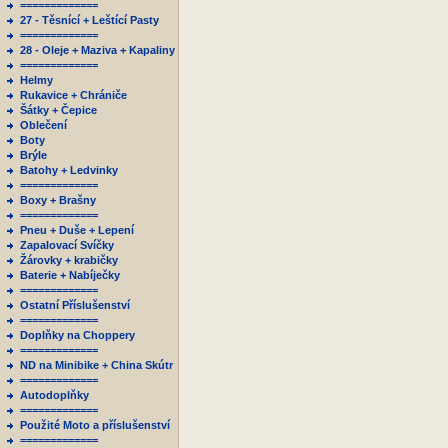
=============
27 - Těsnící + Leštící Pasty
=============
28 - Oleje + Maziva + Kapaliny
=============
Helmy
Rukavice + Chrániče
Šátky + Čepice
Oblečení
Boty
Brýle
Batohy + Ledvinky
=============
Boxy + Brašny
=============
Pneu + Duše + Lepení
Zapalovací Svíčky
Žárovky + krabičky
Baterie + Nabíječky
=============
Ostatní Příslušenství
=============
Doplňky na Choppery
=============
ND na Minibike + China Skútr
=============
Autodoplňky
=============
Použité Moto a příslušenství
=============