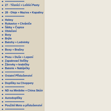
=============
27 - Těsnící + Leštící Pasty
=============
28 - Oleje + Maziva + Kapaliny
=============
Helmy
Rukavice + Chrániče
Šátky + Čepice
Oblečení
Boty
Brýle
Batohy + Ledvinky
=============
Boxy + Brašny
=============
Pneu + Duše + Lepení
Zapalovací Svíčky
Žárovky + krabičky
Baterie + Nabíječky
=============
Ostatní Příslušenství
=============
Doplňky na Choppery
=============
ND na Minibike + China Skútr
=============
Autodoplňky
=============
Použité Moto a příslušenství
=============