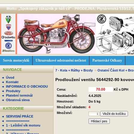
Motto: ,,Spokojený zákazník je náš cíl'' - PRODEJNA: Plynárenská 533/12, 
Servis motocyklů
Ultrazvukové odstranění nečistot
Partnerské Odkazy
NAVIGACE
7 - Kola + Ráfky + Brzdy
->
Ostatní Části Kol + Brz
Úvod
Prodloužení ventilu 5644292-90 kovo
Kontakt
INFORMACE O OBCHODU
Cena:
Kč s DPH
Produkty
Platební terminál
Naskladnění:
4.4.2025
Obratová sleva
Hmotnost:
Do 5 kg
Množství skladem:
4
KATEGORIE
Množství:
SERVISNÍ PRÁCE
=============
Hlídací pes
1 - Leštění vík motoru
=============