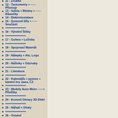
11 - Zrcátka
12 - Tachometry + -----
Přístroje
13 - Světla + Blinkry + -----
Rámečky
14 - Elektroinstalace
15 - Gumové Díly + -----
Součásti
=============
16 - Výrobní Štítky
=============
17 - Gufera + Ložiska
=============
18 - Spojovací Materiál
=============
19 - Nálepky + Alu. Loga
=============
20 - Nášivky + Odznaky
=============
21 - Literatura
=============
22 - Kalendáře + pexeso +
karetní hry Jawa, ČZ
=============
23 - Modely Auto-Moto -----+
Přívěšky
=============
24 - Kovové Obrazy 3D Efekt
=============
25 - Nářadí + Obaly
=============
26 - Ostatní