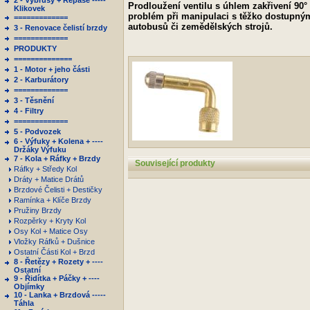
2 - Výbrusy + Repase -----
Prodloužení ventilu s úhlem zakřivení 90
Klikovek
problém při manipulaci s těžko dostupným
=============
autobusů či zemědělských strojů.
3 - Renovace čelistí brzdy
=============
PRODUKTY
==============
1 - Motor + jeho části
2 - Karburátory
=============
3 - Těsnění
4 - Filtry
=============
5 - Podvozek
6 - Výfuky + Kolena + ----
Držáky Výfuku
7 - Kola + Ráfky + Brzdy
Související produkty
Ráfky + Středy Kol
Dráty + Matice Drátů
Brzdové Čelisti + Destičky
Ramínka + Klíče Brzdy
Pružiny Brzdy
Rozpěrky + Kryty Kol
Osy Kol + Matice Osy
Vložky Ráfků + Dušnice
Ostatní Části Kol + Brzd
8 - Řetězy + Rozety + ----
Ostatní
9 - Řidítka + Páčky + ----
Objímky
10 - Lanka + Brzdová -----
Táhla