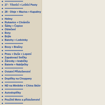
=============
27 - Těsnící + Leštící Pasty
=============
28 - Oleje + Maziva + Kapaliny
=============
Helmy
Rukavice + Chrániče
Šátky + Čepice
Oblečení
Boty
Brýle
Batohy + Ledvinky
=============
Boxy + Brašny
=============
Pneu + Duše + Lepení
Zapalovací Svíčky
Žárovky + krabičky
Baterie + Nabíječky
=============
Ostatní Příslušenství
=============
Doplňky na Choppery
=============
ND na Minibike + China Skútr
=============
Autodoplňky
=============
Použité Moto a příslušenství
=============