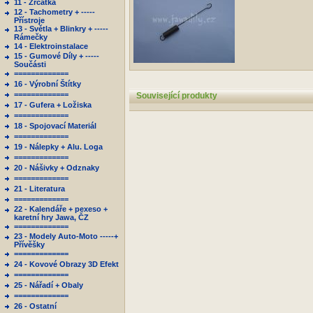
11 - Zrcátka
12 - Tachometry + -----
Přístroje
13 - Světla + Blinkry + -----
Rámečky
14 - Elektroinstalace
15 - Gumové Díly + -----
Součásti
=============
16 - Výrobní Štítky
=============
Související produkty
17 - Gufera + Ložiska
=============
18 - Spojovací Materiál
=============
19 - Nálepky + Alu. Loga
=============
20 - Nášivky + Odznaky
=============
21 - Literatura
=============
22 - Kalendáře + pexeso +
karetní hry Jawa, ČZ
=============
23 - Modely Auto-Moto -----+
Přívěšky
=============
24 - Kovové Obrazy 3D Efekt
=============
25 - Nářadí + Obaly
=============
26 - Ostatní