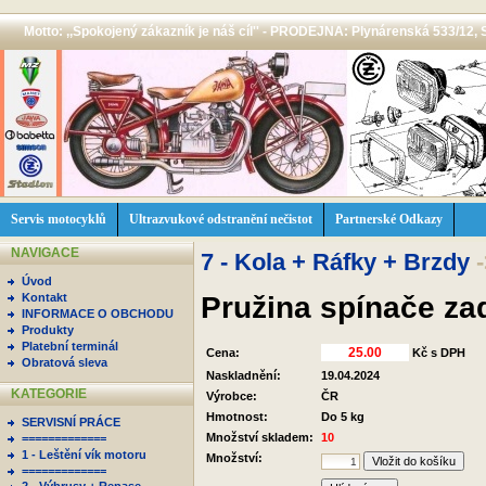
Motto: ,,Spokojený zákazník je náš cíl'' - PRODEJNA: Plynárenská 533/12, 
Servis motocyklů
Ultrazvukové odstranění nečistot
Partnerské Odkazy
NAVIGACE
7 - Kola + Ráfky + Brzdy
Úvod
Pružina spínače za
Kontakt
INFORMACE O OBCHODU
Produkty
Platební terminál
Cena:
Kč s DPH
Obratová sleva
Naskladnění:
19.04.2024
KATEGORIE
Výrobce:
ČR
Hmotnost:
Do 5 kg
SERVISNÍ PRÁCE
Množství skladem:
10
=============
1 - Leštění vík motoru
Množství:
=============