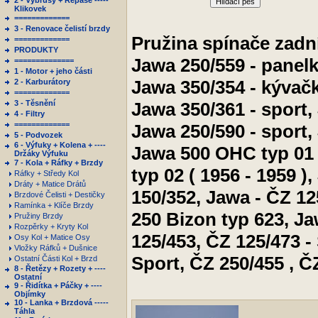
2 - Výbrusy + Repase -----
Hlídací pes
Klikovek
=============
3 - Renovace čelistí brzdy
Pružina spínače zadn
=============
PRODUKTY
Jawa 250/559 - panelk
==============
1 - Motor + jeho části
Jawa 350/354 - kývačk
2 - Karburátory
=============
3 - Těsnění
Jawa 350/361 - sport,
4 - Filtry
=============
Jawa 250/590 - sport,
5 - Podvozek
6 - Výfuky + Kolena + ----
Jawa 500 OHC typ 01 
Držáky Výfuku
7 - Kola + Ráfky + Brzdy
typ 02 ( 1956 - 1959 )
Ráfky + Středy Kol
Dráty + Matice Drátů
150/352, Jawa - ČZ 12
Brzdové Čelisti + Destičky
Ramínka + Klíče Brzdy
250 Bizon typ 623, Ja
Pružiny Brzdy
Rozpěrky + Kryty Kol
125/453, ČZ 125/473 -
Osy Kol + Matice Osy
Vložky Ráfků + Dušnice
Sport, ČZ 250/455 , Č
Ostatní Části Kol + Brzd
8 - Řetězy + Rozety + ----
Ostatní
9 - Řidítka + Páčky + ----
Objímky
10 - Lanka + Brzdová -----
Táhla