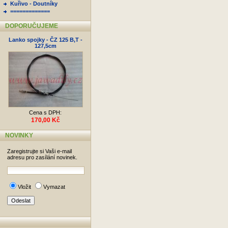
Kuřivo - Doutníky
=============
DOPORUČUJEME
Lanko spojky - ČZ 125 B,T -
127,5cm
Cena s DPH:
170,00 Kč
NOVINKY
Zaregistrujte si Vaši e-mail
adresu pro zasílání novinek.
Vložit
Vymazat