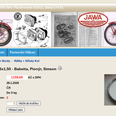
 PRODEJNA: Plynárenská 533/12, Slaný 274 01
stot
Partnerské Odkazy
 + Brzdy
->
Ráfky + Středy Kol
6x1,50 - Babetta, Pionýr, Simson
Kč s DPH
28.1.2026
ČR
Do 5 kg
dem:
2
Hlídací pes