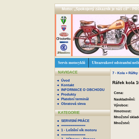
Motto: ,,Spokojený zákazník je náš cíl'' -
Servis motocyklů
Ultrazvukové odstranění neči
NAVIGACE
7 - Kola + Ráfky
Úvod
Ráfek kola 1
Kontakt
INFORMACE O OBCHODU
Cena:
Produkty
Platební terminál
Naskladnění:
Obratová sleva
Výrobce:
Hmotnost:
KATEGORIE
Množství skla
SERVISNÍ PRÁCE
Množství:
=============
1 - Leštění vík motoru
=============