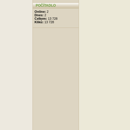
POČÍTADLO
Online:
2
Dnes:
2
Celkem:
13 728
Kliků:
13 728