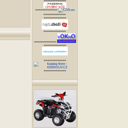
=============
=============
=============
=============
=============
=============
=============
=============
=============