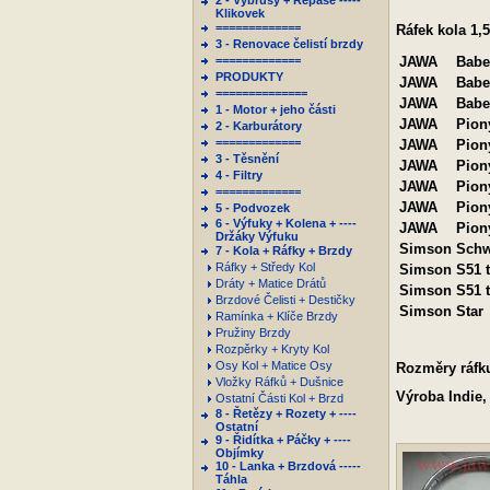
2 - Výbrusy + Repase -----
Klikovek
=============
Ráfek kola 1,
3 - Renovace čelistí brzdy
=============
JAWA
Babet
PRODUKTY
JAWA
Babet
==============
JAWA
Babet
1 - Motor + jeho části
JAWA
Pion
2 - Karburátory
=============
JAWA
Pion
3 - Těsnění
JAWA
Pion
4 - Filtry
JAWA
Pion
=============
JAWA
Pioný
5 - Podvozek
6 - Výfuky + Kolena + ----
JAWA
Pion
Držáky Výfuku
Simson
Schw
7 - Kola + Ráfky + Brzdy
Ráfky + Středy Kol
Simson
S51 t
Dráty + Matice Drátů
Simson
S51 
Brzdové Čelisti + Destičky
Simson
Star
Ramínka + Klíče Brzdy
Pružiny Brzdy
Rozpěrky + Kryty Kol
Osy Kol + Matice Osy
Rozměry ráfku
Vložky Ráfků + Dušnice
Výroba Indie
Ostatní Části Kol + Brzd
8 - Řetězy + Rozety + ----
Ostatní
9 - Řidítka + Páčky + ----
Objímky
10 - Lanka + Brzdová -----
Táhla