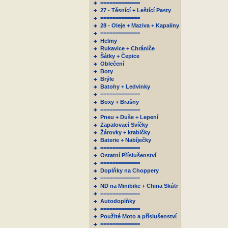
=============
27 - Těsnící + Leštící Pasty
=============
28 - Oleje + Maziva + Kapaliny
=============
Helmy
Rukavice + Chrániče
Šátky + Čepice
Oblečení
Boty
Brýle
Batohy + Ledvinky
=============
Boxy + Brašny
=============
Pneu + Duše + Lepení
Zapalovací Svíčky
Žárovky + krabičky
Baterie + Nabíječky
=============
Ostatní Příslušenství
=============
Doplňky na Choppery
=============
ND na Minibike + China Skútr
=============
Autodoplňky
=============
Použité Moto a příslušenství
=============