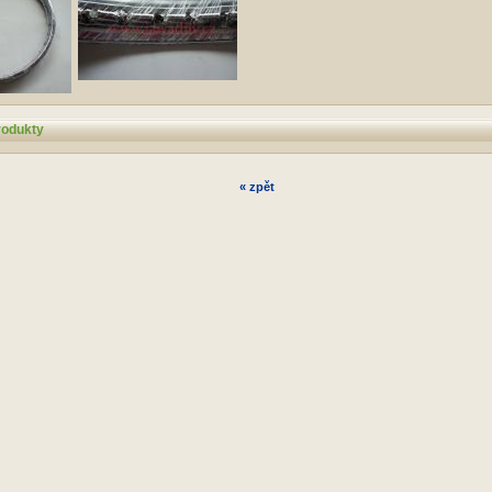
rodukty
« zpět