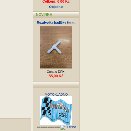
Celkem: 0,00 Kč
Objednat
NOVINKA
Rozdvojka hadičky 6mm.
Cena s DPH:
55,00 Kč
MOTOKLADNO
=============