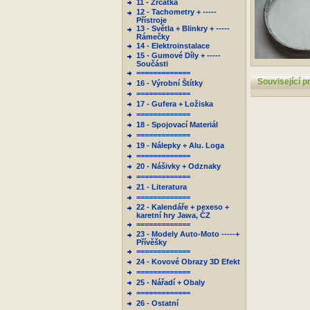
11 - Zrcátka
12 - Tachometry + -----
Přístroje
13 - Světla + Blinkry + -----
Rámečky
14 - Elektroinstalace
15 - Gumové Díly + -----
Součásti
=============
Související p
16 - Výrobní Štítky
=============
17 - Gufera + Ložiska
=============
18 - Spojovací Materiál
=============
19 - Nálepky + Alu. Loga
=============
20 - Nášivky + Odznaky
=============
21 - Literatura
=============
22 - Kalendáře + pexeso +
karetní hry Jawa, ČZ
=============
23 - Modely Auto-Moto -----+
Přívěšky
=============
24 - Kovové Obrazy 3D Efekt
=============
25 - Nářadí + Obaly
=============
26 - Ostatní