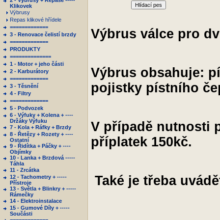
2 - Výbrusy + Repase -----
Hlídací pes
Klikovek
Výbrusy
Repas klikové hřídele
=============
Výbrus válce pro d
3 - Renovace čelistí brzdy
=============
PRODUKTY
==============
1 - Motor + jeho části
Výbrus obsahuje: pís
2 - Karburátory
=============
pojistky pístního če
3 - Těsnění
4 - Filtry
=============
5 - Podvozek
6 - Výfuky + Kolena + ----
Držáky Výfuku
V případě nutnosti 
7 - Kola + Ráfky + Brzdy
8 - Řetězy + Rozety + ----
příplatek 150kč.
Ostatní
9 - Řidítka + Páčky + ----
Objímky
10 - Lanka + Brzdová -----
Táhla
11 - Zrcátka
Také je třeba uvádě
12 - Tachometry + -----
Přístroje
13 - Světla + Blinkry + -----
Rámečky
14 - Elektroinstalace
15 - Gumové Díly + -----
Součásti