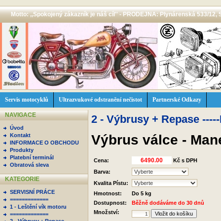
Motto: ,,Spokojený zákazník je náš cíl'' - PRODEJNA: Plynárenská 533/12, 
Servis motocyklů
Ultrazvukové odstranění nečistot
Partnerské Odkazy
NAVIGACE
2 - Výbrusy + Repase ----
Úvod
Výbrus válce - Man
Kontakt
INFORMACE O OBCHODU
Produkty
Platební terminál
Cena:
Kč s DPH
Obratová sleva
Barva:
KATEGORIE
Kvalita Pístu:
SERVISNÍ PRÁCE
Hmotnost:
Do 5 kg
=============
Dostupnost:
Běžně dodáváme do 30 dnů
1 - Leštění vík motoru
Množství:
=============