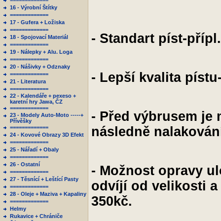
=============
16 - Výrobní Štítky
=============
17 - Gufera + Ložiska
=============
- Standart píst-přípl
18 - Spojovací Materiál
=============
19 - Nálepky + Alu. Loga
=============
20 - Nášivky + Odznaky
- Lepší kvalita pístu
=============
21 - Literatura
=============
22 - Kalendáře + pexeso +
karetní hry Jawa, ČZ
=============
- Před výbrusem je 
23 - Modely Auto-Moto -----+
Přívěšky
=============
následně nalakován
24 - Kovové Obrazy 3D Efekt
=============
25 - Nářadí + Obaly
=============
26 - Ostatní
- Možnost opravy u
=============
27 - Těsnící + Leštící Pasty
odvíjí od velikosti a
=============
28 - Oleje + Maziva + Kapaliny
350kč.
=============
Helmy
Rukavice + Chrániče