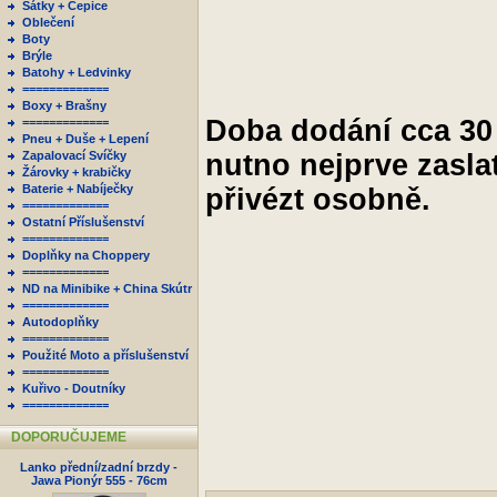
Šátky + Čepice
Oblečení
Boty
Brýle
Batohy + Ledvinky
=============
Boxy + Brašny
Doba dodání cca 30
=============
Pneu + Duše + Lepení
Zapalovací Svíčky
nutno nejprve zasla
Žárovky + krabičky
Baterie + Nabíječky
přivézt osobně.
=============
Ostatní Příslušenství
=============
Doplňky na Choppery
=============
ND na Minibike + China Skútr
=============
Autodoplňky
=============
Použité Moto a příslušenství
=============
Kuřivo - Doutníky
=============
DOPORUČUJEME
Lanko přední/zadní brzdy -
Jawa Pionýr 555 - 76cm