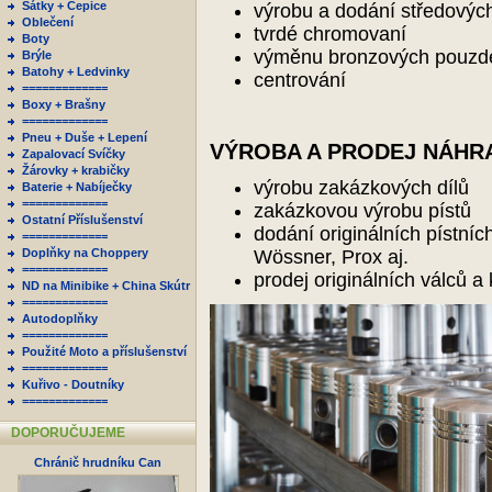
Šátky + Čepice
výrobu a dodání středových
Oblečení
tvrdé chromovaní
Boty
výměnu bronzových pouzd
Brýle
Batohy + Ledvinky
centrování
=============
Boxy + Brašny
=============
Pneu + Duše + Lepení
VÝROBA A PRODEJ NÁHRA
Zapalovací Svíčky
Žárovky + krabičky
výrobu zakázkových dílů
Baterie + Nabíječky
=============
zakázkovou výrobu pístů
Ostatní Příslušenství
dodání originálních pístní
=============
Doplňky na Choppery
Wössner, Prox aj.
=============
prodej originálních válců a
ND na Minibike + China Skútr
=============
Autodoplňky
=============
Použité Moto a příslušenství
=============
Kuřivo - Doutníky
=============
DOPORUČUJEME
Chránič hrudníku Can