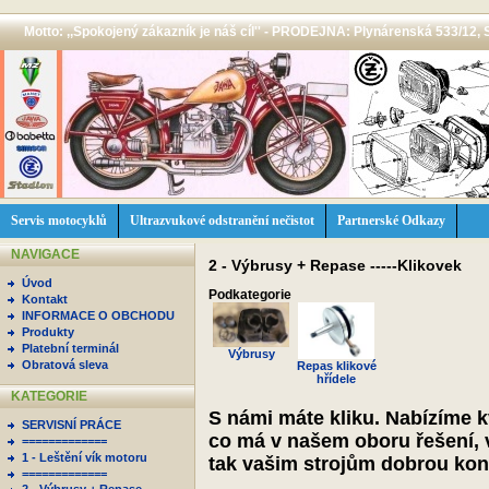
Motto: ,,Spokojený zákazník je náš cíl'' - PRODEJNA: Plynárenská 533/12, 
Servis motocyklů
Ultrazvukové odstranění nečistot
Partnerské Odkazy
NAVIGACE
2 - Výbrusy + Repase -----Klikovek
Úvod
Podkategorie
Kontakt
INFORMACE O OBCHODU
Produkty
Platební terminál
Výbrusy
Obratová sleva
Repas klikové
hřídele
KATEGORIE
S námi máte kliku. Nabízíme kv
SERVISNÍ PRÁCE
co má v našem oboru řešení, 
=============
1 - Leštění vík motoru
tak vašim strojům dobrou kond
=============