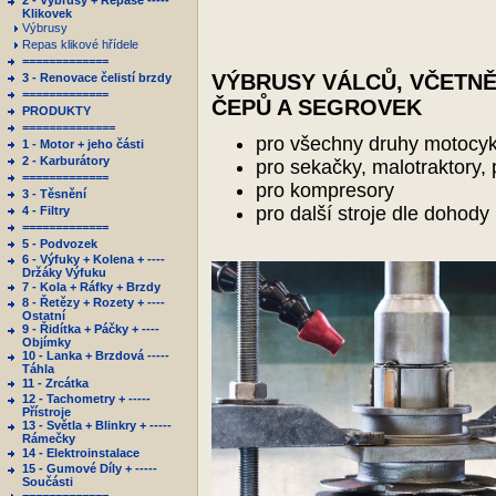
2 - Výbrusy + Repase -----
Klikovek
Výbrusy
Repas klikové hřídele
=============
VÝBRUSY VÁLCŮ, VČETNĚ
3 - Renovace čelistí brzdy
=============
ČEPŮ A SEGROVEK
PRODUKTY
==============
pro všechny druhy motocykl
1 - Motor + jeho části
2 - Karburátory
pro sekačky, malotraktory, 
=============
pro kompresory
3 - Těsnění
pro další stroje dle dohody
4 - Filtry
=============
5 - Podvozek
6 - Výfuky + Kolena + ----
Držáky Výfuku
7 - Kola + Ráfky + Brzdy
8 - Řetězy + Rozety + ----
Ostatní
9 - Řidítka + Páčky + ----
Objímky
10 - Lanka + Brzdová -----
Táhla
11 - Zrcátka
12 - Tachometry + -----
Přístroje
13 - Světla + Blinkry + -----
Rámečky
14 - Elektroinstalace
15 - Gumové Díly + -----
Součásti