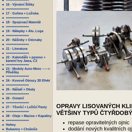
=============
16 - Výrobní Štítky
=============
17 - Gufera + Ložiska
=============
18 - Spojovací Materiál
=============
19 - Nálepky + Alu. Loga
=============
20 - Nášivky + Odznaky
=============
21 - Literatura
=============
22 - Kalendáře + pexeso +
karetní hry Jawa, ČZ
=============
23 - Modely Auto-Moto -----+
Přívěšky
=============
24 - Kovové Obrazy 3D Efekt
=============
25 - Nářadí + Obaly
=============
26 - Ostatní
=============
OPRAVY LISOVANÝCH KL
27 - Těsnící + Leštící Pasty
=============
VĚTŠINY TYPŮ ČTYŘDOB
28 - Oleje + Maziva + Kapaliny
=============
repase opravitelných ojnic
Helmy
dodání nových kvalitních oj
Rukavice + Chrániče