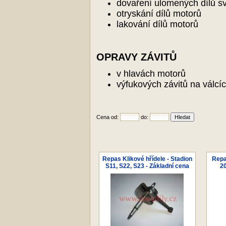
dovaření ulomených dílů s
otryskání dílů motorů
lakování dílů motorů
OPRAVY ZÁVITŮ
v hlavách motorů
výfukových závitů na válcí
Cena od:
do:
Repas Klikové hřídele - Stadion
Repas
S11, S22, S23 - Základní cena
20