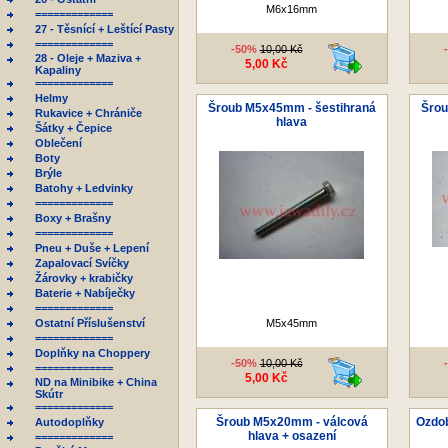
M6x16mm
=============
27 - Těsnící + Leštící Pasty
=============
-50%
10,00 Kč
28 - Oleje + Maziva +
5,00 Kč
Kapaliny
=============
Helmy
Šroub M5x45mm - šestihraná
Šrou
Rukavice + Chrániče
hlava
Šátky + Čepice
Oblečení
Boty
Brýle
Batohy + Ledvinky
=============
Boxy + Brašny
=============
Pneu + Duše + Lepení
Zapalovací Svíčky
Žárovky + krabičky
Baterie + Nabíječky
=============
Ostatní Příslušenství
M5x45mm
=============
Doplňky na Choppery
-50%
10,00 Kč
=============
5,00 Kč
ND na Minibike + China
Skútr
=============
Šroub M5x20mm - válcová
Ozdob
Autodoplňky
hlava + osazení
=============