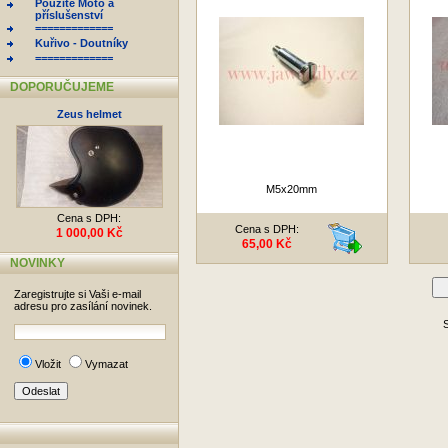
Použité Moto a
příslušenství
=============
Kuřivo - Doutníky
=============
DOPORUČUJEME
Zeus helmet
M5x20mm
Cena s DPH:
Cena s DPH:
1 000,00 Kč
65,00 Kč
NOVINKY
D
Zaregistrujte si Vaši e-mail
adresu pro zasílání novinek.
S
Vložit
Vymazat