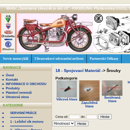
Motto: ,,Spokojený zákazník je náš cíl'' - PRODEJNA: Plynárenská 533/12, 
Servis motocyklů
Ultrazvukové odstranění nečistot
Partnerské Odkazy
NAVIGACE
18 - Spojovací Materiál
->
Šrouby
Úvod
Podkategorie
Kontakt
I
INFORMACE O OBCHODU
Produkty
Platební terminál
Obratová sleva
Šestihraná
Válcová hlava
hlava
Zapuštěná
KATEGORIE
hlava
SERVISNÍ PRÁCE
Cena od:
do:
=============
1 - Leštění vík motoru
=============