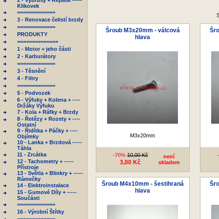
2 - Výbrusy + Repase -----
Klikovek
=============
S
3 - Renovace čelistí brzdy
=============
Šroub M3x20mm - válcová
Šr
PRODUKTY
hlava
==============
1 - Motor + jeho části
2 - Karburátory
=============
3 - Těsnění
4 - Filtry
=============
5 - Podvozek
6 - Výfuky + Kolena + ----
Držáky Výfuku
7 - Kola + Ráfky + Brzdy
8 - Řetězy + Rozety + ----
Ostatní
9 - Řidítka + Páčky + ----
M3x20mm
Objímky
10 - Lanka + Brzdová -----
Táhla
11 - Zrcátka
-70%
10,00 Kč
není
12 - Tachometry + -----
3,00 Kč
skladem
Přístroje
13 - Světla + Blinkry + -----
Rámečky
Šroub M4x10mm - šestihraná
Šr
14 - Elektroinstalace
hlava
15 - Gumové Díly + -----
Součásti
=============
16 - Výrobní Štítky