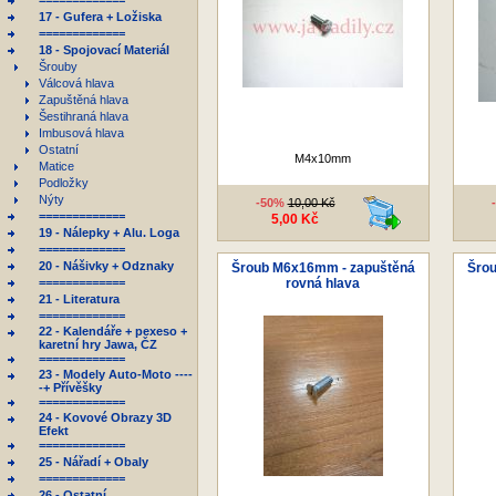
=============
17 - Gufera + Ložiska
=============
18 - Spojovací Materiál
Šrouby
Válcová hlava
Zapuštěná hlava
Šestihraná hlava
Imbusová hlava
Ostatní
M4x10mm
Matice
Podložky
Nýty
-50%
10,00 Kč
=============
5,00 Kč
19 - Nálepky + Alu. Loga
=============
20 - Nášivky + Odznaky
Šroub M6x16mm - zapuštěná
Šro
=============
rovná hlava
21 - Literatura
=============
22 - Kalendáře + pexeso +
karetní hry Jawa, ČZ
=============
23 - Modely Auto-Moto ----
-+ Přívěšky
=============
24 - Kovové Obrazy 3D
Efekt
=============
25 - Nářadí + Obaly
=============
26 - Ostatní