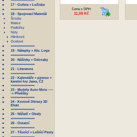
=============
17 - Gufera + Ložiska
Cena s DPH:
=============
11,00 Kč
18 - Spojovací Materiál
Šrouby
Matice
Podložky
Nýty
Hliníkové
Ocelové
=============
19 - Nálepky + Alu. Loga
=============
20 - Nášivky + Odznaky
=============
21 - Literatura
=============
22 - Kalendáře + pexeso +
karetní hry Jawa, ČZ
=============
23 - Modely Auto-Moto ----
-+ Přívěšky
=============
24 - Kovové Obrazy 3D
Efekt
=============
25 - Nářadí + Obaly
=============
26 - Ostatní
=============
27 - Těsnící + Leštící Pasty
=============