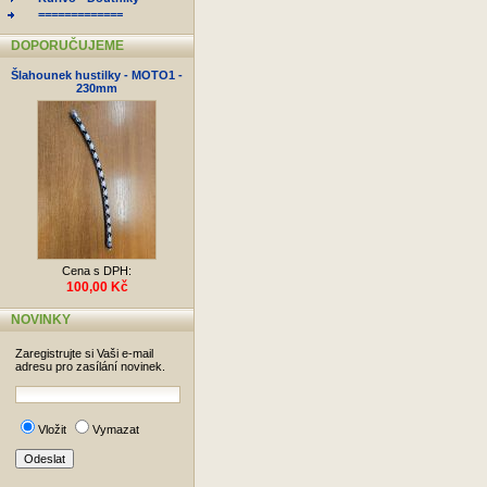
=============
DOPORUČUJEME
Šlahounek hustilky - MOTO1 -
230mm
Cena s DPH:
100,00 Kč
NOVINKY
Zaregistrujte si Vaši e-mail
adresu pro zasílání novinek.
Vložit
Vymazat