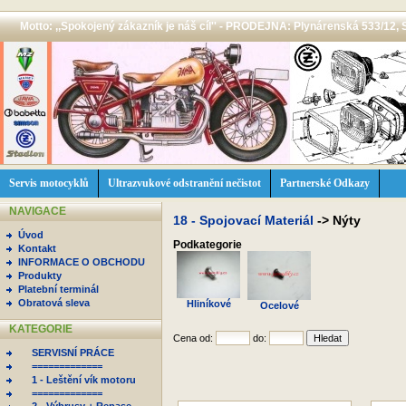
Motto: ,,Spokojený zákazník je náš cíl'' - PRODEJNA: Plynárenská 533/12, 
Servis motocyklů
Ultrazvukové odstranění nečistot
Partnerské Odkazy
NAVIGACE
18 - Spojovací Materiál
->
Nýty
Úvod
Podkategorie
Kontakt
INFORMACE O OBCHODU
Produkty
Platební terminál
Obratová sleva
Hliníkové
Ocelové
KATEGORIE
Cena od:
do:
SERVISNÍ PRÁCE
=============
1 - Leštění vík motoru
=============