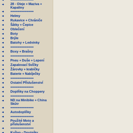
28 - Oleje + Maziva +
Kapaliny
=============
Helmy
Rukavice + Chrániče
Šátky + Čepice
Oblečení
Boty
Brýle
Batohy + Ledvinky
=============
Boxy + Brašny
=============
Pneu + Duše + Lepení
Zapalovací Svíčky
Žárovky + krabičky
Baterie + Nabíječky
=============
Ostatní Příslušenství
=============
Doplňky na Choppery
=============
ND na Minibike + China
Skútr
=============
Autodoplňky
=============
Použité Moto a
příslušenství
=============
Kuřivo - Doutníky