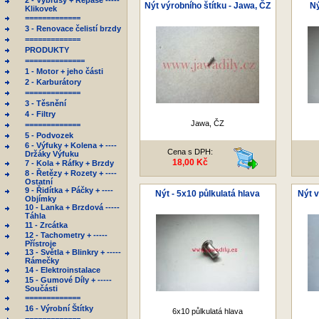
2 - Výbrusy + Repase -----
Nýt výrobního štítku - Jawa, ČZ
Ný
Klikovek
=============
3 - Renovace čelistí brzdy
=============
PRODUKTY
==============
1 - Motor + jeho části
2 - Karburátory
=============
3 - Těsnění
4 - Filtry
Jawa, ČZ
=============
5 - Podvozek
6 - Výfuky + Kolena + ----
Cena s DPH:
Držáky Výfuku
18,00 Kč
7 - Kola + Ráfky + Brzdy
8 - Řetězy + Rozety + ----
Ostatní
9 - Řidítka + Páčky + ----
Nýt - 5x10 půlkulatá hlava
Nýt v
Objímky
10 - Lanka + Brzdová -----
Táhla
11 - Zrcátka
12 - Tachometry + -----
Přístroje
13 - Světla + Blinkry + -----
Rámečky
14 - Elektroinstalace
15 - Gumové Díly + -----
Součásti
=============
16 - Výrobní Štítky
6x10 půlkulatá hlava