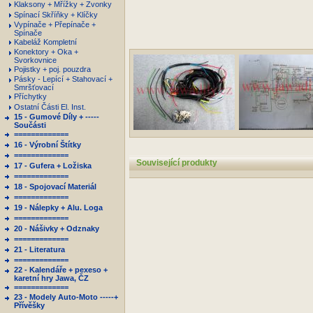
Klaksony + Mřížky + Zvonky
Spínací Skříňky + Klíčky
Vypínače + Přepínače +
Spínače
Kabeláž Kompletní
Konektory + Oka +
Svorkovnice
Pojistky + poj. pouzdra
Pásky - Lepící + Stahovací +
Smršťovací
Příchytky
Ostatní Části El. Inst.
15 - Gumové Díly + -----
Součásti
=============
16 - Výrobní Štítky
=============
Související produkty
17 - Gufera + Ložiska
=============
18 - Spojovací Materiál
=============
19 - Nálepky + Alu. Loga
=============
20 - Nášivky + Odznaky
=============
21 - Literatura
=============
22 - Kalendáře + pexeso +
karetní hry Jawa, ČZ
=============
23 - Modely Auto-Moto -----+
Přívěšky