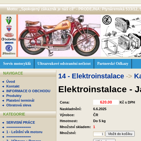
Motto: ,,Spokojený zákazník je náš cíl'' - PRODEJNA: Plynárenská 533/12, 
Servis motocyklů
Ultrazvukové odstranění nečistot
Partnerské Odkazy
NAVIGACE
14 - Elektroinstalace
->
K
Úvod
Elektroinstalace -
Kontakt
INFORMACE O OBCHODU
Produkty
Platební terminál
Cena:
Kč s DPH
Obratová sleva
Naskladnění:
6.6.2025
KATEGORIE
Výrobce:
ČR
Hmotnost:
Do 5 kg
SERVISNÍ PRÁCE
Množství skladem:
1
=============
1 - Leštění vík motoru
Množství:
=============