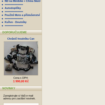
ND na Minibike + China Skútr
=============
Autodoplňky
=============
Použité Moto a příslušenství
=============
Kuřivo - Doutníky
=============
DOPORUČUJEME
Chránič hrudníku Can
Cena s DPH:
1 990,00 Kč
NOVINKY
Zaregistrujte si Vaši e-mail
adresu pro zasílání novinek.