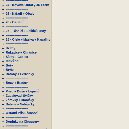
=============
24 - Kovové Obrazy 3D Efekt
=============
25 - Nářadí + Obaly
=============
26 - Ostatní
=============
27 - Těsnící + Leštící Pasty
=============
28 - Oleje + Maziva + Kapaliny
=============
Helmy
Rukavice + Chrániče
Šátky + Čepice
Oblečení
Boty
Brýle
Batohy + Ledvinky
=============
Boxy + Brašny
=============
Pneu + Duše + Lepení
Zapalovací Svíčky
Žárovky + krabičky
Baterie + Nabíječky
=============
Ostatní Příslušenství
=============
Doplňky na Choppery
=============