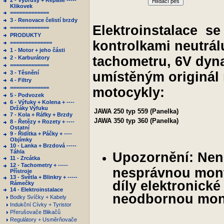
2 - Výbrusy + Repase -----
Hlídací pes
Klikovek
=============
3 - Renovace čelistí brzdy
Elektroinstalace se
=============
PRODUKTY
kontrolkami neutrál
==============
1 - Motor + jeho části
tachometru, 6V dyn
2 - Karburátory
=============
3 - Těsnění
umístěným originál
4 - Filtry
=============
motocykly:
5 - Podvozek
6 - Výfuky + Kolena + ----
Držáky Výfuku
JAWA
250 typ 559 (Panelka)
7 - Kola + Ráfky + Brzdy
JAWA
350 typ 360 (Panelka)
8 - Řetězy + Rozety + ----
Ostatní
9 - Řidítka + Páčky + ----
Objímky
10 - Lanka + Brzdová -----
Táhla
Upozornění: Ne
11 - Zrcátka
12 - Tachometry + -----
nesprávnou mont
Přístroje
13 - Světla + Blinkry + -----
díly elektronick
Rámečky
14 - Elektroinstalace
neodbornou mont
Bodky Svíčky + Kabely
Indukční Cívky + Tyristor
Přerušovače Blikačů
Regulátory + Usměrňovače