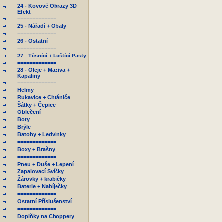
24 - Kovové Obrazy 3D
Efekt
=============
25 - Nářadí + Obaly
=============
26 - Ostatní
=============
27 - Těsnící + Leštící Pasty
=============
28 - Oleje + Maziva +
Kapaliny
=============
Helmy
Rukavice + Chrániče
Šátky + Čepice
Oblečení
Boty
Brýle
Batohy + Ledvinky
=============
Boxy + Brašny
=============
Pneu + Duše + Lepení
Zapalovací Svíčky
Žárovky + krabičky
Baterie + Nabíječky
=============
Ostatní Příslušenství
=============
Doplňky na Choppery