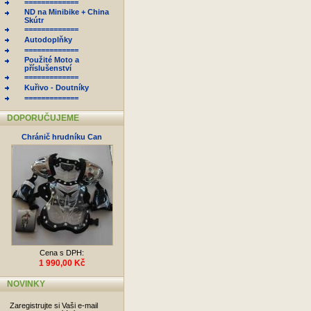
=============
ND na Minibike + China
Skútr
=============
Autodoplňky
=============
Použité Moto a
příslušenství
=============
Kuřivo - Doutníky
=============
DOPORUČUJEME
Chránič hrudníku Can
Cena s DPH:
1 990,00 Kč
NOVINKY
Zaregistrujte si Vaši e-mail