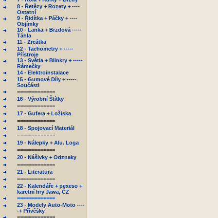
8 - Řetězy + Rozety + ----
Ostatní
9 - Řidítka + Páčky + ----
Objímky
10 - Lanka + Brzdová -----
Táhla
11 - Zrcátka
12 - Tachometry + -----
Přístroje
13 - Světla + Blinkry + -----
Rámečky
14 - Elektroinstalace
15 - Gumové Díly + -----
Součásti
=============
16 - Výrobní Štítky
=============
17 - Gufera + Ložiska
=============
18 - Spojovací Materiál
=============
19 - Nálepky + Alu. Loga
=============
20 - Nášivky + Odznaky
=============
21 - Literatura
=============
22 - Kalendáře + pexeso +
karetní hry Jawa, ČZ
=============
23 - Modely Auto-Moto ----
-+ Přívěšky
=============