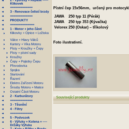
2 - Výbrusy + Repase -----
Klikovek
=============
Pístní čep 15x56mm, určený pro motocyk
3 - Renovace čelistí brzdy
=============
JAWA
250 typ 11 (Pérák)
PRODUKTY
JAWA
250 typ 353 (Kývačka)
==============
Velorex
250 (Oskar) – tříkolový
1 - Motor + jeho části
Klikovky + Ojnice + Ložiska
Válce + Hlavy Válců
Foto ilustrativní.
Kartery + Víka Motoru
Písty + Kroužky + Čepy
Písty + pístní sady
Kroužky
Čepy + Pojistky Čepu
Převodovka
Spojka
Startování
Řazení
Elektro Zařízení Motoru
Šrouby Motoru + Matice
Ostatní Části Motoru
2 - Karburátory
Související produkty
=============
3 - Těsnění
4 - Filtry
=============
5 - Podvozek
6 - Výfuky + Kolena + ----
Držáky Výfuku
7 - Kola + Ráfky + Brzdy