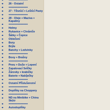
26 - Ostatní
=============
27 - Těsnící + Leštící Pasty
=============
28 - Oleje + Maziva +
Kapaliny
=============
Helmy
Rukavice + Chrániče
Šátky + Čepice
Oblečení
Boty
Brýle
Batohy + Ledvinky
=============
Boxy + Brašny
=============
Pneu + Duše + Lepení
Zapalovací Svíčky
Žárovky + krabičky
Baterie + Nabíječky
=============
Ostatní Příslušenství
=============
Doplňky na Choppery
=============
ND na Minibike + China
Skútr
=============
Autodoplňky