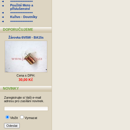
=============
Použité Moto a
příslušenství
=============
Kuřivo - Doutníky
=============
DOPORUČUJEME
Žárovka 6V/5W - BA15s
Cena s DPH:
30,00 Kč
NOVINKY
Zaregistrujte si Vaši e-mail
adresu pro zasílání novinek.
Vložit
Vymazat