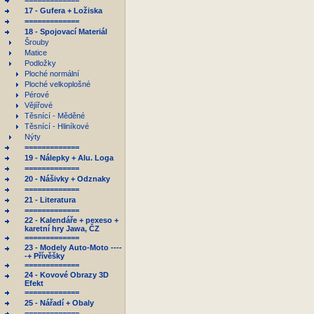
=============
17 - Gufera + Ložiska
=============
18 - Spojovací Materiál
Šrouby
Matice
Podložky
Ploché normální
Ploché velkoplošné
Pérové
Vějířové
Těsnící - Měděné
Těsnící - Hliníkové
Nýty
=============
19 - Nálepky + Alu. Loga
=============
20 - Nášivky + Odznaky
=============
21 - Literatura
=============
22 - Kalendáře + pexeso +
karetní hry Jawa, ČZ
=============
23 - Modely Auto-Moto ----
-+ Přívěšky
=============
24 - Kovové Obrazy 3D
Efekt
=============
25 - Nářadí + Obaly
=============