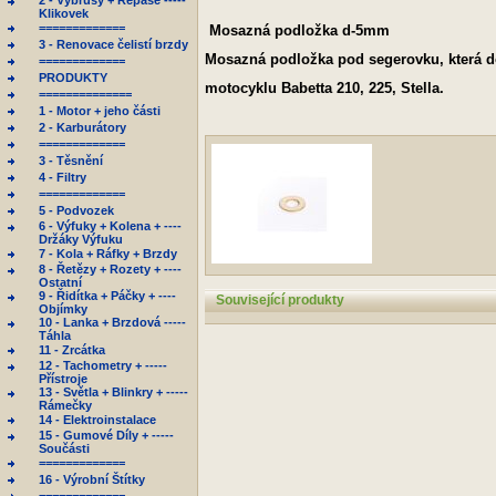
2 - Výbrusy + Repase -----
Klikovek
=============
Mosazná podložka d-5mm
3 - Renovace čelistí brzdy
Mosazná podložka pod segerovku, která 
=============
PRODUKTY
motocyklu Babetta 210, 225, Stella.
==============
1 - Motor + jeho části
2 - Karburátory
=============
3 - Těsnění
4 - Filtry
=============
5 - Podvozek
6 - Výfuky + Kolena + ----
Držáky Výfuku
7 - Kola + Ráfky + Brzdy
8 - Řetězy + Rozety + ----
Ostatní
9 - Řidítka + Páčky + ----
Související produkty
Objímky
10 - Lanka + Brzdová -----
Táhla
11 - Zrcátka
12 - Tachometry + -----
Přístroje
13 - Světla + Blinkry + -----
Rámečky
14 - Elektroinstalace
15 - Gumové Díly + -----
Součásti
=============
16 - Výrobní Štítky