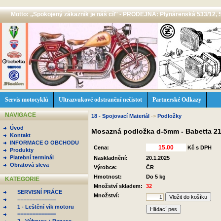
Motto: ,,Spokojený zákazník je náš cíl'' - PRODEJNA: Plynárenská 533/12, 
Servis motocyklů
Ultrazvukové odstranění nečistot
Partnerské Odkazy
NAVIGACE
18 - Spojovací Materiál
->
Podložky
Úvod
Mosazná podložka d-5mm - Babetta 21
Kontakt
INFORMACE O OBCHODU
Cena:
Kč s DPH
Produkty
Platební terminál
Naskladnění:
20.1.2025
Obratová sleva
Výrobce:
ČR
Hmotnost:
Do 5 kg
KATEGORIE
Množství skladem:
32
SERVISNÍ PRÁCE
Množství:
=============
1 - Leštění vík motoru
Hlídací pes
=============