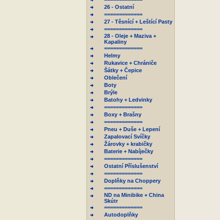
26 - Ostatní
=============
27 - Těsnící + Leštící Pasty
=============
28 - Oleje + Maziva +
Kapaliny
=============
Helmy
Rukavice + Chrániče
Šátky + Čepice
Oblečení
Boty
Brýle
Batohy + Ledvinky
=============
Boxy + Brašny
=============
Pneu + Duše + Lepení
Zapalovací Svíčky
Žárovky + krabičky
Baterie + Nabíječky
=============
Ostatní Příslušenství
=============
Doplňky na Choppery
=============
ND na Minibike + China
Skútr
=============
Autodoplňky