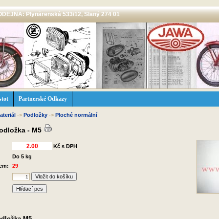
 PRODEJNA: Plynárenská 533/12, Slaný 274 01
stot
Partnerské Odkazy
ateriál
->
Podložky
->
Ploché normální
podložka - M5
Kč s DPH
Do 5 kg
dem:
29
Hlídací pes
odložka M5.