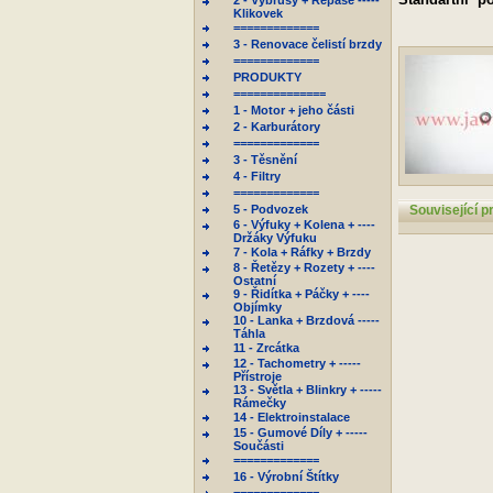
2 - Výbrusy + Repase -----
Klikovek
=============
3 - Renovace čelistí brzdy
=============
PRODUKTY
==============
1 - Motor + jeho části
2 - Karburátory
=============
3 - Těsnění
4 - Filtry
=============
5 - Podvozek
Související p
6 - Výfuky + Kolena + ----
Držáky Výfuku
7 - Kola + Ráfky + Brzdy
8 - Řetězy + Rozety + ----
Ostatní
9 - Řidítka + Páčky + ----
Objímky
10 - Lanka + Brzdová -----
Táhla
11 - Zrcátka
12 - Tachometry + -----
Přístroje
13 - Světla + Blinkry + -----
Rámečky
14 - Elektroinstalace
15 - Gumové Díly + -----
Součásti
=============
16 - Výrobní Štítky