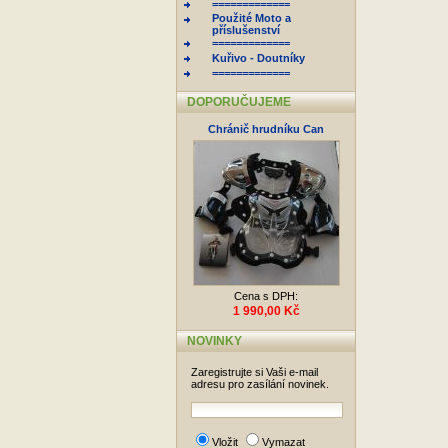
=============
Použité Moto a
příslušenství
=============
Kuřivo - Doutníky
=============
DOPORUČUJEME
Chránič hrudníku Can
Cena s DPH:
1 990,00 Kč
NOVINKY
Zaregistrujte si Vaši e-mail
adresu pro zasílání novinek.
Vložit
Vymazat