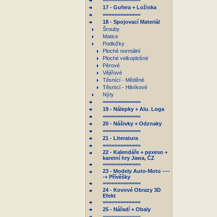
=============
17 - Gufera + Ložiska
=============
18 - Spojovací Materiál
Šrouby
Matice
Podložky
Ploché normální
Ploché velkoplošné
Pérové
Vějířové
Těsnící - Měděné
Těsnící - Hliníkové
Nýty
=============
19 - Nálepky + Alu. Loga
=============
20 - Nášivky + Odznaky
=============
21 - Literatura
=============
22 - Kalendáře + pexeso +
karetní hry Jawa, ČZ
=============
23 - Modely Auto-Moto ----
-+ Přívěšky
=============
24 - Kovové Obrazy 3D
Efekt
=============
25 - Nářadí + Obaly
=============