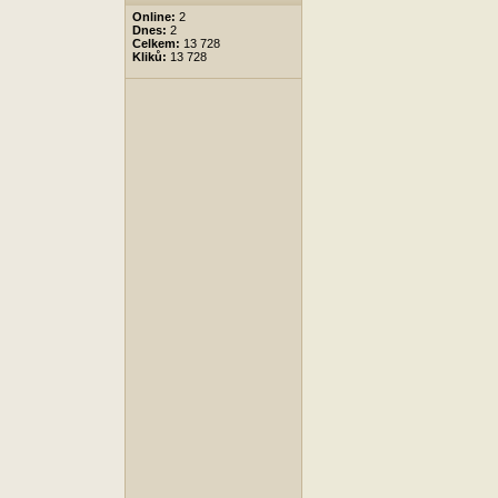
Online:
2
Dnes:
2
Celkem:
13 728
Kliků:
13 728