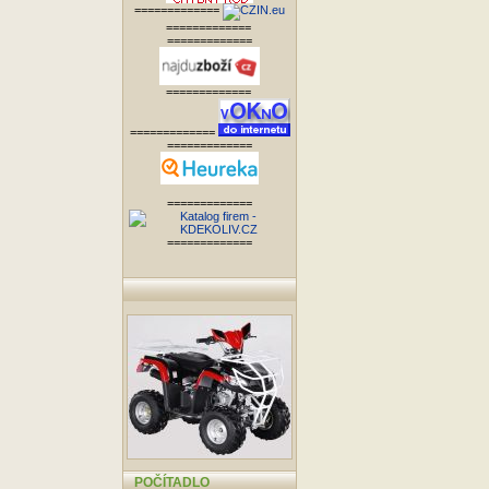
=============
=============
=============
=============
=============
=============
=============
=============
POČÍTADLO