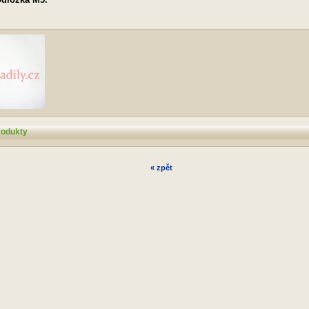
rodukty
« zpět