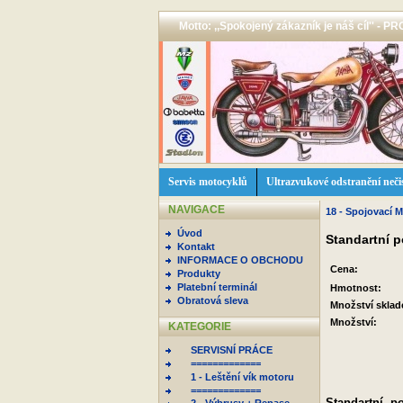
Motto: ,,Spokojený zákazník je náš cíl'' -
Servis motocyklů
Ultrazvukové odstranění neči
NAVIGACE
18 - Spojovací M
Úvod
Standartní 
Kontakt
INFORMACE O OBCHODU
Cena:
Produkty
Platební terminál
Hmotnost:
Obratová sleva
Množství skla
Množství:
KATEGORIE
SERVISNÍ PRÁCE
=============
1 - Leštění vík motoru
=============
Standartní p