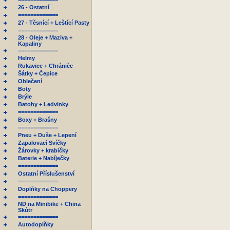
26 - Ostatní
=============
27 - Těsnící + Leštící Pasty
=============
28 - Oleje + Maziva +
Kapaliny
=============
Helmy
Rukavice + Chrániče
Šátky + Čepice
Oblečení
Boty
Brýle
Batohy + Ledvinky
=============
Boxy + Brašny
=============
Pneu + Duše + Lepení
Zapalovací Svíčky
Žárovky + krabičky
Baterie + Nabíječky
=============
Ostatní Příslušenství
=============
Doplňky na Choppery
=============
ND na Minibike + China
Skútr
=============
Autodoplňky