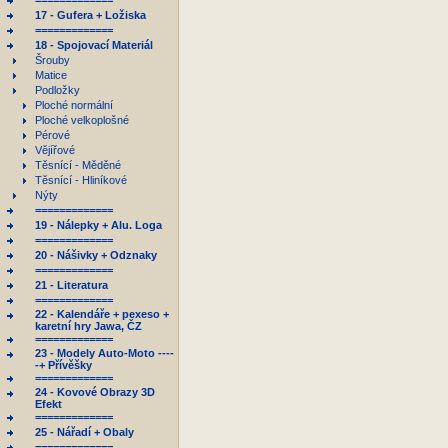
=============
17 - Gufera + Ložiska
=============
18 - Spojovací Materiál
Šrouby
Matice
Podložky
Ploché normální
Ploché velkoplošné
Pérové
Vějířové
Těsnící - Měděné
Těsnící - Hliníkové
Nýty
=============
19 - Nálepky + Alu. Loga
=============
20 - Nášivky + Odznaky
=============
21 - Literatura
=============
22 - Kalendáře + pexeso +
karetní hry Jawa, ČZ
=============
23 - Modely Auto-Moto ----
-+ Přívěšky
=============
24 - Kovové Obrazy 3D
Efekt
=============
25 - Nářadí + Obaly
=============