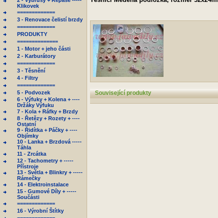
2 - Výbrusy + Repase -----
Klikovek
=============
3 - Renovace čelistí brzdy
=============
PRODUKTY
==============
1 - Motor + jeho části
2 - Karburátory
=============
3 - Těsnění
4 - Filtry
=============
5 - Podvozek
Související produkty
6 - Výfuky + Kolena + ----
Držáky Výfuku
7 - Kola + Ráfky + Brzdy
8 - Řetězy + Rozety + ----
Ostatní
9 - Řidítka + Páčky + ----
Objímky
10 - Lanka + Brzdová -----
Táhla
11 - Zrcátka
12 - Tachometry + -----
Přístroje
13 - Světla + Blinkry + -----
Rámečky
14 - Elektroinstalace
15 - Gumové Díly + -----
Součásti
=============
16 - Výrobní Štítky