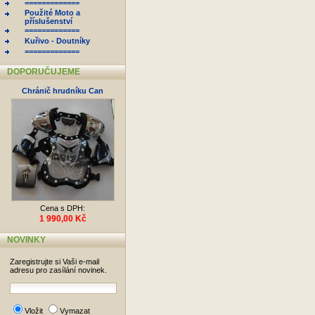
=============
Použité Moto a
příslušenství
=============
Kuřivo - Doutníky
=============
DOPORUČUJEME
Chránič hrudníku Can
Cena s DPH:
1 990,00 Kč
NOVINKY
Zaregistrujte si Vaši e-mail
adresu pro zasílání novinek.
Vložit
Vymazat