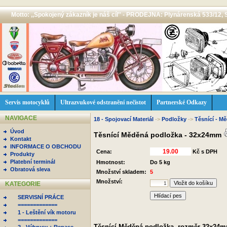
Motto: ,,Spokojený zákazník je náš cíl'' - PRODEJNA: Plynárenská 533/12, 
Servis motocyklů
Ultrazvukové odstranění nečistot
Partnerské Odkazy
NAVIGACE
18 - Spojovací Materiál
->
Podložky
->
Těsnící - M
Úvod
Těsnící Měděná podložka - 32x24mm
Kontakt
INFORMACE O OBCHODU
Cena:
Kč s DPH
Produkty
Platební terminál
Hmotnost:
Do 5 kg
Obratová sleva
Množství skladem:
5
Množství:
KATEGORIE
Hlídací pes
SERVISNÍ PRÁCE
=============
1 - Leštění vík motoru
=============
Těsnící Měděná podložka, rozměr 32x24