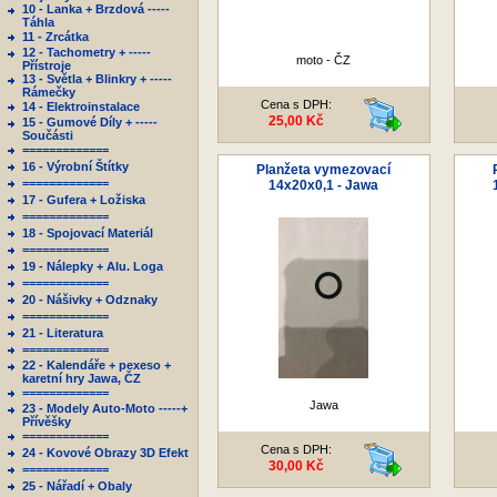
10 - Lanka + Brzdová -----
Táhla
11 - Zrcátka
12 - Tachometry + -----
moto - ČZ
Přístroje
13 - Světla + Blinkry + -----
Rámečky
Cena s DPH:
14 - Elektroinstalace
25,00 Kč
15 - Gumové Díly + -----
Součásti
=============
16 - Výrobní Štítky
Planžeta vymezovací
=============
14x20x0,1 - Jawa
17 - Gufera + Ložiska
=============
18 - Spojovací Materiál
=============
19 - Nálepky + Alu. Loga
=============
20 - Nášivky + Odznaky
=============
21 - Literatura
=============
22 - Kalendáře + pexeso +
karetní hry Jawa, ČZ
=============
Jawa
23 - Modely Auto-Moto -----+
Přívěšky
=============
Cena s DPH:
24 - Kovové Obrazy 3D Efekt
30,00 Kč
=============
25 - Nářadí + Obaly