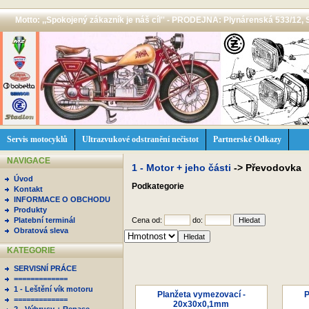
Motto: ,,Spokojený zákazník je náš cíl'' - PRODEJNA: Plynárenská 533/12, 
Servis motocyklů
Ultrazvukové odstranění nečistot
Partnerské Odkazy
NAVIGACE
1 - Motor + jeho části
->
Převodovka
Úvod
Podkategorie
Kontakt
INFORMACE O OBCHODU
Produkty
Platební terminál
Cena od:
do:
Obratová sleva
KATEGORIE
SERVISNÍ PRÁCE
=============
1 - Leštění vík motoru
Planžeta vymezovací -
P
=============
20x30x0,1mm