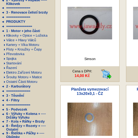
2 - Výbrusy + Repase -----
Klikovek
=============
3 - Renovace čelistí brzdy
=============
PRODUKTY
==============
1 - Motor + jeho části
Klikovky + Ojnice + Ložiska
Válce + Hlavy Válců
Kartery + Víka Motoru
Písty + Kroužky + Čepy
Převodovka
Spojka
Simson
Startování
Řazení
Cena s DPH:
Elektro Zařízení Motoru
14,00 Kč
Šrouby Motoru + Matice
Ostatní Části Motoru
2 - Karburátory
Planžeta vymezovací
=============
13x20x0,1 - ČZ
3 - Těsnění
4 - Filtry
=============
5 - Podvozek
6 - Výfuky + Kolena + ----
Držáky Výfuku
7 - Kola + Ráfky + Brzdy
8 - Řetězy + Rozety + ----
Ostatní
9 - Řidítka + Páčky + ----
Objímky