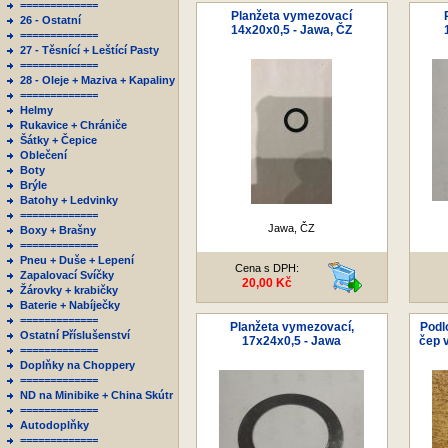
=============
Planžeta vymezovací
26 - Ostatní
14x20x0,5 - Jawa, ČZ
=============
27 - Těsnící + Leštící Pasty
=============
28 - Oleje + Maziva + Kapaliny
=============
Helmy
Rukavice + Chrániče
Šátky + Čepice
Oblečení
Boty
Brýle
Batohy + Ledvinky
=============
Jawa, ČZ
Boxy + Brašny
=============
Pneu + Duše + Lepení
Cena s DPH:
Zapalovací Svíčky
20,00 Kč
Žárovky + krabičky
Baterie + Nabíječky
=============
Planžeta vymezovací,
Podl
Ostatní Příslušenství
17x24x0,5 - Jawa
čep 
=============
Doplňky na Choppery
=============
ND na Minibike + China Skútr
=============
Autodoplňky
=============