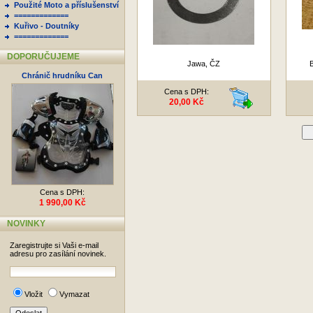
Použité Moto a příslušenství
=============
Kuřivo - Doutníky
=============
DOPORUČUJEME
Jawa, ČZ
B
Chránič hrudníku Can
Cena s DPH:
20,00 Kč
D
Cena s DPH:
1 990,00 Kč
NOVINKY
Zaregistrujte si Vaši e-mail
adresu pro zasílání novinek.
Vložit
Vymazat