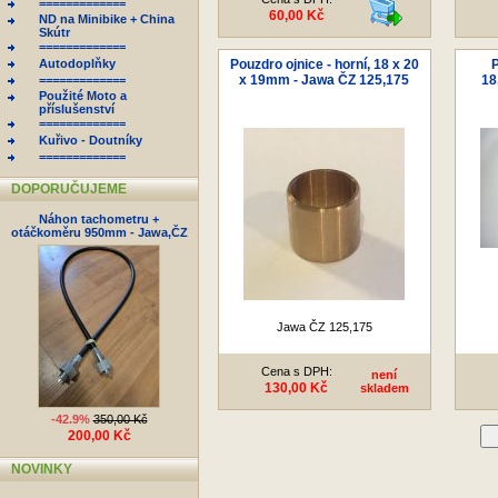
=============
60,00 Kč
ND na Minibike + China
Skútr
=============
Autodoplňky
Pouzdro ojnice - horní, 18 x 20
P
x 19mm - Jawa ČZ 125,175
18
=============
Použité Moto a
příslušenství
=============
Kuřivo - Doutníky
=============
DOPORUČUJEME
Náhon tachometru +
otáčkoměru 950mm - Jawa,ČZ
Jawa ČZ 125,175
Cena s DPH:
není
130,00 Kč
skladem
-42.9%
350,00 Kč
200,00 Kč
D
NOVINKY