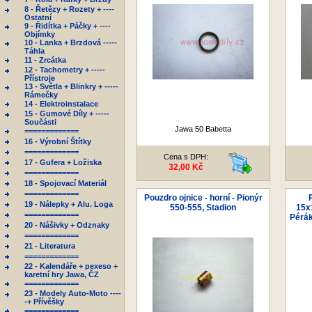
8 - Řetězy + Rozety + ----
Ostatní
9 - Řidítka + Páčky + ----
Objímky
10 - Lanka + Brzdová -----
Táhla
11 - Zrcátka
12 - Tachometry + -----
Přístroje
13 - Světla + Blinkry + -----
Rámečky
14 - Elektroinstalace
15 - Gumové Díly + -----
Součásti
Jawa 50 Babetta
=============
16 - Výrobní Štítky
=============
Cena s DPH:
17 - Gufera + Ložiska
32,00 Kč
=============
18 - Spojovací Materiál
=============
Pouzdro ojnice - horní - Pionýr
19 - Nálepky + Alu. Loga
550-555, Stadion
15x
=============
Pérák
20 - Nášivky + Odznaky
=============
21 - Literatura
=============
22 - Kalendáře + pexeso +
karetní hry Jawa, ČZ
=============
23 - Modely Auto-Moto ----
-+ Přívěšky
=============