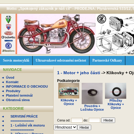
Motto: ,,Spokojený zákazník je náš cíl'' - PRODEJNA: Plynárenská 533/12, 
Servis motocyklů
Ultrazvukové odstranění nečistot
Partnerské Odkazy
NAVIGACE
1 - Motor + jeho části
->
Klikovky + Oj
Úvod
Podkategorie
Kontakt
INFORMACE O OBCHODU
Produkty
Platební terminál
Obratová sleva
Klikovky +
Příložky
Ojnice
Klikovky +
Pouzdra +
Ojnice
KATEGORIE
Ložiska Ojnice
SERVISNÍ PRÁCE
Cena od:
do:
=============
1 - Leštění vík motoru
=============