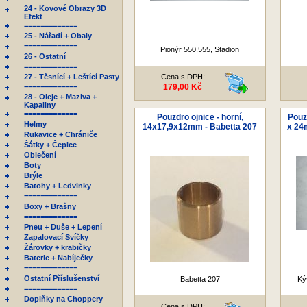
24 - Kovové Obrazy 3D
Efekt
=============
25 - Nářadí + Obaly
=============
Pionýr 550,555, Stadion
26 - Ostatní
=============
27 - Těsnící + Leštící Pasty
Cena s DPH:
179,00 Kč
=============
28 - Oleje + Maziva +
Kapaliny
=============
Pouzdro ojnice - horní,
Pouzd
Helmy
14x17,9x12mm - Babetta 207
x 24
Rukavice + Chrániče
Šátky + Čepice
Oblečení
Boty
Brýle
Batohy + Ledvinky
=============
Boxy + Brašny
=============
Pneu + Duše + Lepení
Zapalovací Svíčky
Žárovky + krabičky
Baterie + Nabíječky
=============
Ostatní Příslušenství
Babetta 207
Ký
=============
Doplňky na Choppery
Cena s DPH: