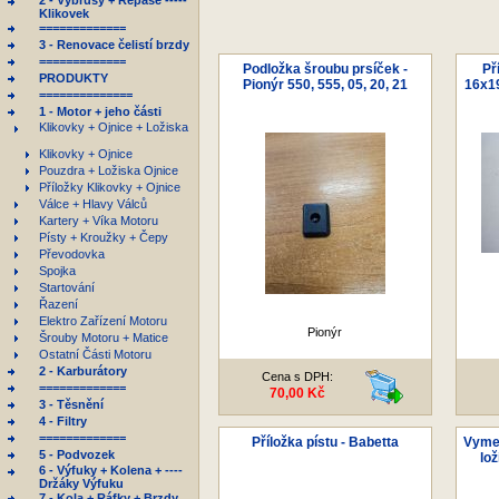
2 - Výbrusy + Repase -----
Klikovek
=============
3 - Renovace čelistí brzdy
=============
Podložka šroubu prsíček -
Př
PRODUKTY
Pionýr 550, 555, 05, 20, 21
16x19
==============
1 - Motor + jeho části
Klikovky + Ojnice + Ložiska
Klikovky + Ojnice
Pouzdra + Ložiska Ojnice
Příložky Klikovky + Ojnice
Válce + Hlavy Válců
Kartery + Víka Motoru
Písty + Kroužky + Čepy
Převodovka
Spojka
Startování
Řazení
Elektro Zařízení Motoru
Pionýr
Šrouby Motoru + Matice
Ostatní Části Motoru
2 - Karburátory
Cena s DPH:
=============
70,00 Kč
3 - Těsnění
4 - Filtry
=============
Příložka pístu - Babetta
Vymez
5 - Podvozek
lo
6 - Výfuky + Kolena + ----
Držáky Výfuku
7 - Kola + Ráfky + Brzdy