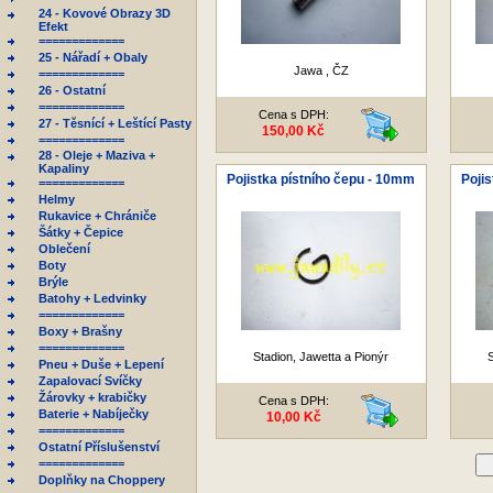
24 - Kovové Obrazy 3D
Efekt
=============
25 - Nářadí + Obaly
Jawa , ČZ
=============
26 - Ostatní
=============
Cena s DPH:
27 - Těsnící + Leštící Pasty
150,00 Kč
=============
28 - Oleje + Maziva +
Kapaliny
Pojistka pístního čepu - 10mm
Poji
=============
Helmy
Rukavice + Chrániče
Šátky + Čepice
Oblečení
Boty
Brýle
Batohy + Ledvinky
=============
Boxy + Brašny
=============
Stadion, Jawetta a Pionýr
S
Pneu + Duše + Lepení
Zapalovací Svíčky
Žárovky + krabičky
Cena s DPH:
Baterie + Nabíječky
10,00 Kč
=============
Ostatní Příslušenství
=============
D
Doplňky na Choppery