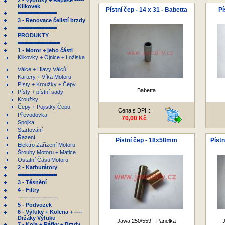
2 - Výbrusy + Repase -----
Klikovek
Pístní čep - 14 x 31 - Babetta
Pí
=============
3 - Renovace čelistí brzdy
=============
PRODUKTY
==============
1 - Motor + jeho části
Klikovky + Ojnice + Ložiska
Válce + Hlavy Válců
Kartery + Víka Motoru
Písty + Kroužky + Čepy
Babetta
Písty + pístní sady
Kroužky
Čepy + Pojistky Čepu
Cena s DPH:
Převodovka
70,00 Kč
Spojka
Startování
Řazení
Pístní čep - 18x58mm
Píst
Elektro Zařízení Motoru
Šrouby Motoru + Matice
Ostatní Části Motoru
2 - Karburátory
=============
3 - Těsnění
4 - Filtry
=============
5 - Podvozek
6 - Výfuky + Kolena + ----
Držáky Výfuku
Jawa 250/559 - Panelka
7 - Kola + Ráfky + Brzdy