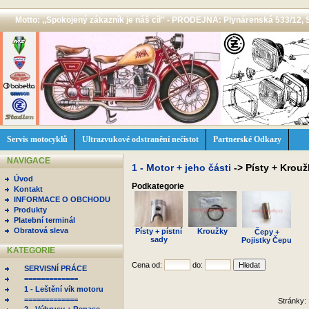
Motto: ,,Spokojený zákazník je náš cíl'' - PRODEJNA: Plynárenská 533/12, 
Servis motocyklů
Ultrazvukové odstranění nečistot
Partnerské Odkazy
NAVIGACE
1 - Motor + jeho části
->
Písty + Krou
Úvod
Podkategorie
Kontakt
INFORMACE O OBCHODU
Produkty
Platební terminál
Obratová sleva
Písty + pístní
Kroužky
Čepy +
sady
Pojistky Čepu
KATEGORIE
Cena od:
do:
SERVISNÍ PRÁCE
=============
1 - Leštění vík motoru
=============
Stránky: 