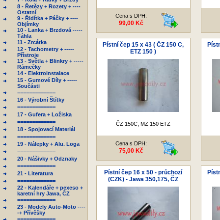
8 - Řetězy + Rozety + ----
Ostatní
Cena s DPH:
9 - Řidítka + Páčky + ----
99,00 Kč
Objímky
10 - Lanka + Brzdová -----
Táhla
11 - Zrcátka
Pístní čep 15 x 43 ( ČZ 150 C,
Píst
12 - Tachometry + -----
ETZ 150 )
Přístroje
13 - Světla + Blinkry + -----
Rámečky
14 - Elektroinstalace
15 - Gumové Díly + -----
Součásti
=============
16 - Výrobní Štítky
=============
17 - Gufera + Ložiska
=============
ČZ 150C, MZ 150 ETZ
18 - Spojovací Materiál
=============
Cena s DPH:
19 - Nálepky + Alu. Loga
75,00 Kč
=============
20 - Nášivky + Odznaky
=============
Pístní čep 16 x 50 - průchozí
Píst
21 - Literatura
(CZK) - Jawa 350,175, ČZ
=============
22 - Kalendáře + pexeso +
karetní hry Jawa, ČZ
=============
23 - Modely Auto-Moto ----
-+ Přívěšky
=============