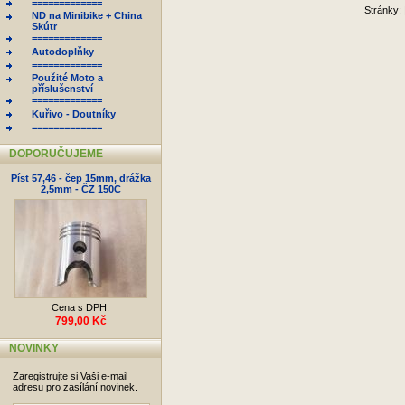
=============
Stránky: 
ND na Minibike + China
Skútr
=============
Autodoplňky
=============
Použité Moto a
příslušenství
=============
Kuřivo - Doutníky
=============
DOPORUČUJEME
Píst 57,46 - čep 15mm, drážka
2,5mm - ČZ 150C
Cena s DPH:
799,00 Kč
NOVINKY
Zaregistrujte si Vaši e-mail
adresu pro zasílání novinek.