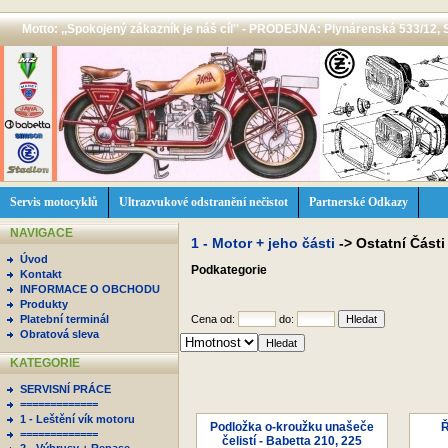
Motto: ,,Spokojený zákazník je náš cíl'' - PRODEJNA: Plynárenská 533/12, 
Servis motocyklů
Ultrazvukové odstranění nečistot
Partnerské Odkazy
NAVIGACE
1 - Motor + jeho části
->
Ostatní Část
Úvod
Podkategorie
Kontakt
INFORMACE O OBCHODU
Produkty
Platební terminál
Cena od:
do:
Obratová sleva
KATEGORIE
SERVISNÍ PRÁCE
=============
1 - Leštění vík motoru
Podložka o-kroužku unašeče
Ř
=============
čelistí - Babetta 210, 225