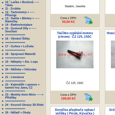
10 - Lanka + Brzdová -----
Táhla
Stadion, Jawetta
11 - Zrcátka
12 - Tachometry + -----
Přístroje
Cena s DPH:
13 - Světla + Blinkry + -----
Rámečky
50,00 Kč
14 - Elektroinstalace
15 - Gumové Díly + -----
Součásti
Tlačítko vypínání motoru
Hnací
=============
(chrom) - ČZ 125, 150C
16 - Výrobní Štítky
=============
17 - Gufera + Ložiska
=============
18 - Spojovací Materiál
=============
19 - Nálepky + Alu. Loga
=============
20 - Nášivky + Odznaky
=============
21 - Literatura
=============
ČZ 125, 150C
22 - Kalendáře + pexeso +
karetní hry Jawa, ČZ
=============
23 - Modely Auto-Moto -----+
Cena s DPH:
Přívěšky
199,00 Kč
=============
24 - Kovové Obrazy 3D Efekt
=============
Destička přepínače spínací
Drž
25 - Nářadí + Obaly
skříňky ( Pérák, Kývačka )