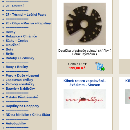
=============
26 - Ostatní
=============
27 - Těsnící + Leštící Pasty
=============
28 - Oleje + Maziva + Kapaliny
=============
Helmy
Rukavice + Chrániče
Šátky + Čepice
Oblečení
Boty
Destička přepínače spínací skříňky (
Brýle
Pérák, Kývačka )
Batohy + Ledvinky
=============
Cena s DPH:
Boxy + Brašny
199,00 Kč
=============
Pneu + Duše + Lepení
Zapalovací Svíčky
Klínek rotoru zapalování -
Kl
Žárovky + krabičky
2x5,0mm - Simson
Baterie + Nabíječky
=============
Ostatní Příslušenství
=============
Doplňky na Choppery
=============
ND na Minibike + China Skútr
=============
Autodoplňky
=============