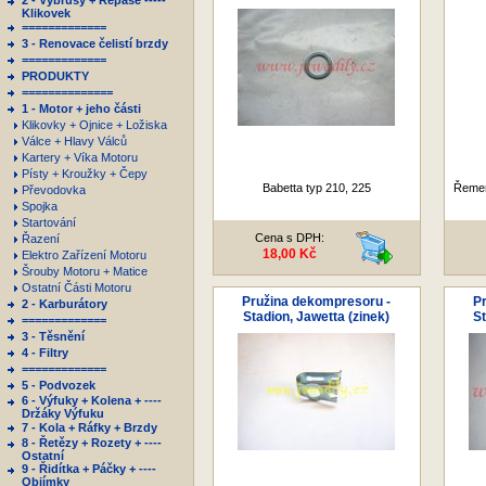
2 - Výbrusy + Repase -----
Klikovek
=============
3 - Renovace čelistí brzdy
=============
PRODUKTY
==============
1 - Motor + jeho části
Klikovky + Ojnice + Ložiska
Válce + Hlavy Válců
Kartery + Víka Motoru
Písty + Kroužky + Čepy
Babetta typ 210, 225
Řemen
Převodovka
Spojka
Startování
Cena s DPH:
Řazení
18,00 Kč
Elektro Zařízení Motoru
Šrouby Motoru + Matice
Ostatní Části Motoru
Pružina dekompresoru -
P
2 - Karburátory
Stadion, Jawetta (zinek)
St
=============
3 - Těsnění
4 - Filtry
=============
5 - Podvozek
6 - Výfuky + Kolena + ----
Držáky Výfuku
7 - Kola + Ráfky + Brzdy
8 - Řetězy + Rozety + ----
Ostatní
9 - Řidítka + Páčky + ----
Objímky