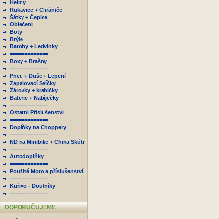
Helmy
Rukavice + Chrániče
Šátky + Čepice
Oblečení
Boty
Brýle
Batohy + Ledvinky
=============
Boxy + Brašny
=============
Pneu + Duše + Lepení
Zapalovací Svíčky
Žárovky + krabičky
Baterie + Nabíječky
=============
Ostatní Příslušenství
=============
Doplňky na Choppery
=============
ND na Minibike + China Skútr
=============
Autodoplňky
=============
Použité Moto a příslušenství
=============
Kuřivo - Doutníky
=============
DOPORUČUJEME