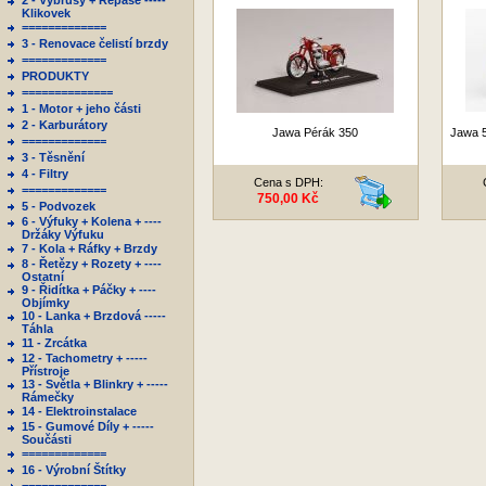
2 - Výbrusy + Repase -----
Klikovek
=============
3 - Renovace čelistí brzdy
=============
PRODUKTY
==============
1 - Motor + jeho části
2 - Karburátory
Jawa Pérák 350
Jawa 5
=============
3 - Těsnění
4 - Filtry
Cena s DPH:
=============
750,00 Kč
5 - Podvozek
6 - Výfuky + Kolena + ----
Držáky Výfuku
7 - Kola + Ráfky + Brzdy
8 - Řetězy + Rozety + ----
Ostatní
9 - Řidítka + Páčky + ----
Objímky
10 - Lanka + Brzdová -----
Táhla
11 - Zrcátka
12 - Tachometry + -----
Přístroje
13 - Světla + Blinkry + -----
Rámečky
14 - Elektroinstalace
15 - Gumové Díly + -----
Součásti
=============
16 - Výrobní Štítky