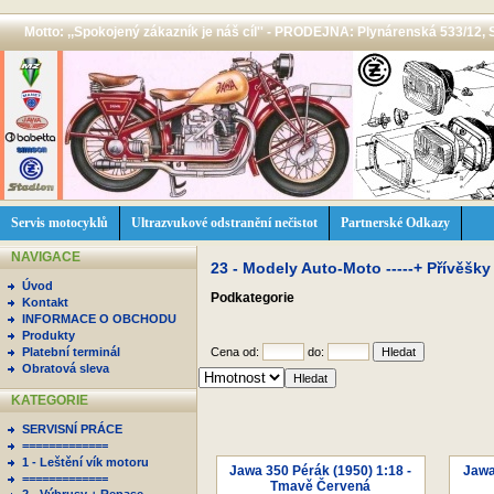
Motto: ,,Spokojený zákazník je náš cíl'' - PRODEJNA: Plynárenská 533/12, 
Servis motocyklů
Ultrazvukové odstranění nečistot
Partnerské Odkazy
NAVIGACE
23 - Modely Auto-Moto -----+ Přívěšky
Úvod
Podkategorie
Kontakt
INFORMACE O OBCHODU
Produkty
Platební terminál
Cena od:
do:
Obratová sleva
KATEGORIE
SERVISNÍ PRÁCE
=============
1 - Leštění vík motoru
Jawa 350 Pérák (1950) 1:18 -
Jawa
=============
Tmavě Červená