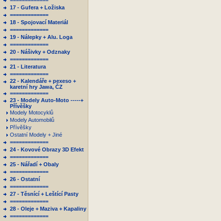
=============
17 - Gufera + Ložiska
=============
18 - Spojovací Materiál
=============
19 - Nálepky + Alu. Loga
=============
20 - Nášivky + Odznaky
=============
21 - Literatura
=============
22 - Kalendáře + pexeso +
karetní hry Jawa, ČZ
=============
23 - Modely Auto-Moto -----+
Přívěšky
Modely Motocyklů
Modely Automobilů
Přívěšky
Ostatní Modely + Jiné
=============
24 - Kovové Obrazy 3D Efekt
=============
25 - Nářadí + Obaly
=============
26 - Ostatní
=============
27 - Těsnící + Leštící Pasty
=============
28 - Oleje + Maziva + Kapaliny
=============