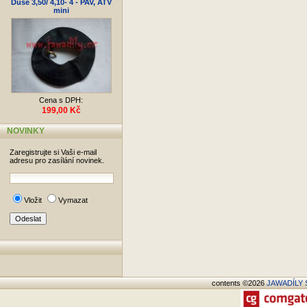
Duše 3,50/ 4,10- 4 - PAV, ATV
mini
Cena s DPH:
199,00 Kč
NOVINKY
Zaregistrujte si Vaši e-mail
adresu pro zasílání novinek.
Vložit
Vymazat
contents ©2026
JAWADÍLY S