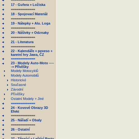
=============
17 - Gufera + Ložiska
=============
18 - Spojovací Materiál
=============
19 - Nálepky + Alu. Loga
=============
20 - Nášivky + Odznaky
=============
21 - Literatura
=============
22 - Kalendáře + pexeso +
karetní hry Jawa, ČZ
=============
23 - Modely Auto-Moto ----
-+ Přívěšky
Modely Motocyklů
Modely Automobilů
Historické
Současné
Závodní
Přívěšky
Ostatní Modely + Jiné
=============
24 - Kovové Obrazy 3D
Efekt
=============
25 - Nářadí + Obaly
=============
26 - Ostatní
=============
27 - Těsnící + Leštící Pasty