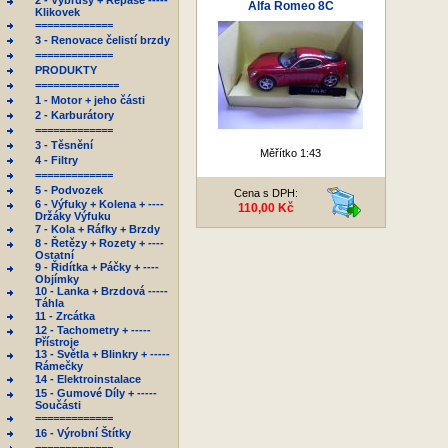
2 - Výbrusy + Repase -----
Alfa Romeo 8C
Klikovek
=============
3 - Renovace čelistí brzdy
=============
PRODUKTY
==============
1 - Motor + jeho části
2 - Karburátory
=============
3 - Těsnění
Měřítko 1:43
4 - Filtry
=============
5 - Podvozek
Cena s DPH:
6 - Výfuky + Kolena + ----
110,00 Kč
Držáky Výfuku
7 - Kola + Ráfky + Brzdy
8 - Řetězy + Rozety + ----
Ostatní
9 - Řidítka + Páčky + ----
Objímky
10 - Lanka + Brzdová -----
Táhla
11 - Zrcátka
12 - Tachometry + -----
Přístroje
13 - Světla + Blinkry + -----
Rámečky
14 - Elektroinstalace
15 - Gumové Díly + -----
Součásti
=============
16 - Výrobní Štítky