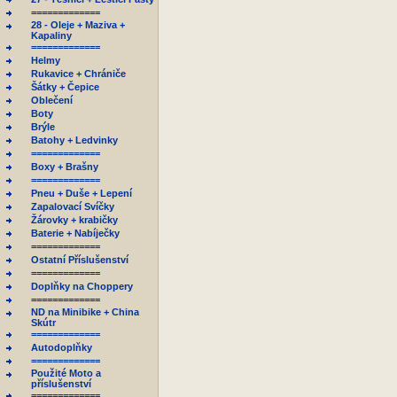
=============
28 - Oleje + Maziva +
Kapaliny
=============
Helmy
Rukavice + Chrániče
Šátky + Čepice
Oblečení
Boty
Brýle
Batohy + Ledvinky
=============
Boxy + Brašny
=============
Pneu + Duše + Lepení
Zapalovací Svíčky
Žárovky + krabičky
Baterie + Nabíječky
=============
Ostatní Příslušenství
=============
Doplňky na Choppery
=============
ND na Minibike + China
Skútr
=============
Autodoplňky
=============
Použité Moto a
příslušenství
=============