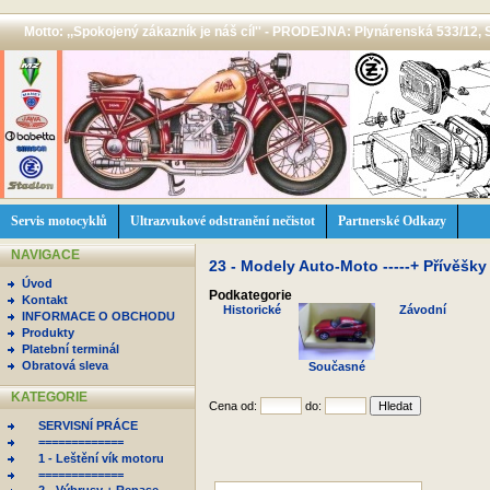
Motto: ,,Spokojený zákazník je náš cíl'' - PRODEJNA: Plynárenská 533/12, 
Servis motocyklů
Ultrazvukové odstranění nečistot
Partnerské Odkazy
NAVIGACE
23 - Modely Auto-Moto -----+ Přívěšky
Úvod
Podkategorie
Kontakt
Historické
Závodní
INFORMACE O OBCHODU
Produkty
Platební terminál
Obratová sleva
Současné
KATEGORIE
Cena od:
do:
SERVISNÍ PRÁCE
=============
1 - Leštění vík motoru
=============