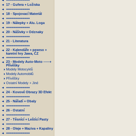
=============
17 - Gufera + Ložiska
=============
18 - Spojovací Materiál
=============
19 - Nálepky + Alu. Loga
=============
20 - Nášivky + Odznaky
=============
21 - Literatura
=============
22 - Kalendáře + pexeso +
karetní hry Jawa, ČZ
=============
23 - Modely Auto-Moto -----+
Přívěšky
Modely Motocyklů
Modely Automobilů
Přívěšky
Ostatní Modely + Jiné
=============
24 - Kovové Obrazy 3D Efekt
=============
25 - Nářadí + Obaly
=============
26 - Ostatní
=============
27 - Těsnící + Leštící Pasty
=============
28 - Oleje + Maziva + Kapaliny
=============