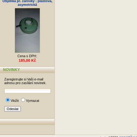
Objímka př. žárovky - plastová,
asymetrická
Cena s DPH:
185,00 Kč
NOVINKY
Zaregistrujte si Vaši e-mail
adresu pro zasílání novinek.
Vložit
Vymazat