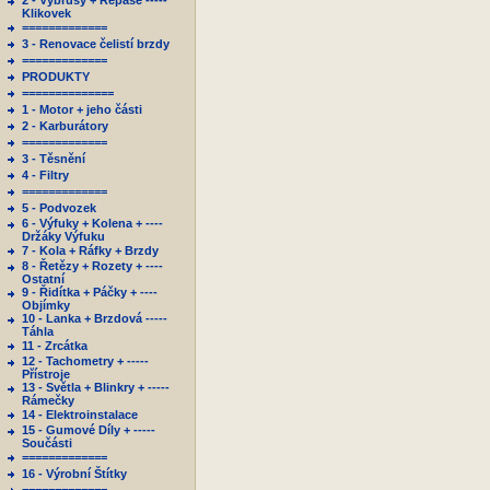
2 - Výbrusy + Repase -----
Klikovek
=============
3 - Renovace čelistí brzdy
=============
PRODUKTY
==============
1 - Motor + jeho části
2 - Karburátory
=============
3 - Těsnění
4 - Filtry
=============
5 - Podvozek
6 - Výfuky + Kolena + ----
Držáky Výfuku
7 - Kola + Ráfky + Brzdy
8 - Řetězy + Rozety + ----
Ostatní
9 - Řidítka + Páčky + ----
Objímky
10 - Lanka + Brzdová -----
Táhla
11 - Zrcátka
12 - Tachometry + -----
Přístroje
13 - Světla + Blinkry + -----
Rámečky
14 - Elektroinstalace
15 - Gumové Díly + -----
Součásti
=============
16 - Výrobní Štítky