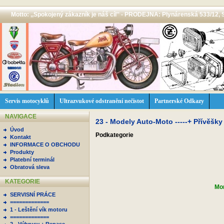
Motto: ,,Spokojený zákazník je náš cíl'' - PRODEJNA: Plynárenská 533/12, 
Servis motocyklů
Ultrazvukové odstranění nečistot
Partnerské Odkazy
NAVIGACE
23 - Modely Auto-Moto -----+ Přívěšky
Úvod
Podkategorie
Kontakt
INFORMACE O OBCHODU
Produkty
Platební terminál
Obratová sleva
KATEGORIE
Mom
SERVISNÍ PRÁCE
=============
1 - Leštění vík motoru
=============