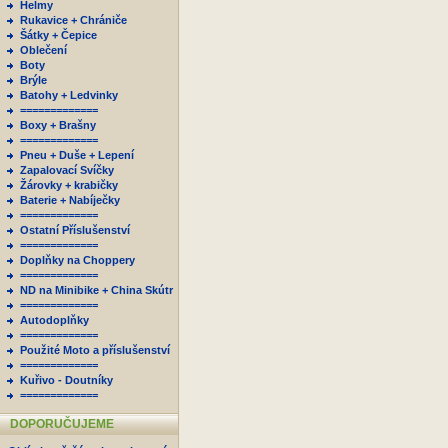
Helmy
Rukavice + Chrániče
Šátky + Čepice
Oblečení
Boty
Brýle
Batohy + Ledvinky
=============
Boxy + Brašny
=============
Pneu + Duše + Lepení
Zapalovací Svíčky
Žárovky + krabičky
Baterie + Nabíječky
=============
Ostatní Příslušenství
=============
Doplňky na Choppery
=============
ND na Minibike + China Skútr
=============
Autodoplňky
=============
Použité Moto a příslušenství
=============
Kuřivo - Doutníky
=============
DOPORUČUJEME