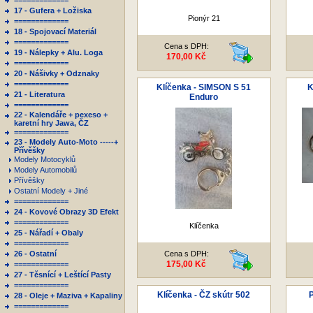
=============
17 - Gufera + Ložiska
Pionýr 21
=============
18 - Spojovací Materiál
=============
Cena s DPH:
19 - Nálepky + Alu. Loga
170,00 Kč
=============
20 - Nášivky + Odznaky
=============
Klíčenka - SIMSON S 51
K
21 - Literatura
Enduro
=============
22 - Kalendáře + pexeso +
karetní hry Jawa, ČZ
=============
23 - Modely Auto-Moto -----+
Přívěšky
Modely Motocyklů
Modely Automobilů
Přívěšky
Ostatní Modely + Jiné
=============
24 - Kovové Obrazy 3D Efekt
=============
Klíčenka
25 - Nářadí + Obaly
=============
26 - Ostatní
Cena s DPH:
175,00 Kč
=============
27 - Těsnící + Leštící Pasty
=============
Klíčenka - ČZ skútr 502
P
28 - Oleje + Maziva + Kapaliny
=============