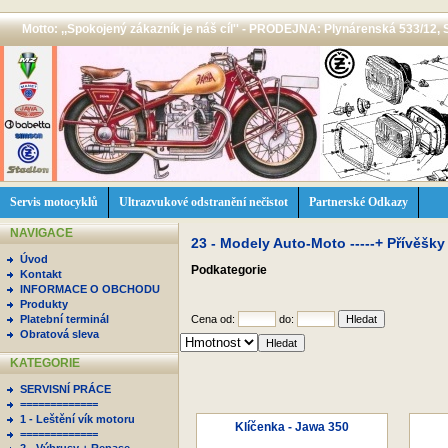
Motto: ,,Spokojený zákazník je náš cíl'' - PRODEJNA: Plynárenská 533/12, 
Servis motocyklů
Ultrazvukové odstranění nečistot
Partnerské Odkazy
NAVIGACE
23 - Modely Auto-Moto -----+ Přívěšky
Úvod
Podkategorie
Kontakt
INFORMACE O OBCHODU
Produkty
Platební terminál
Cena od:
do:
Obratová sleva
KATEGORIE
SERVISNÍ PRÁCE
=============
1 - Leštění vík motoru
Klíčenka - Jawa 350
=============