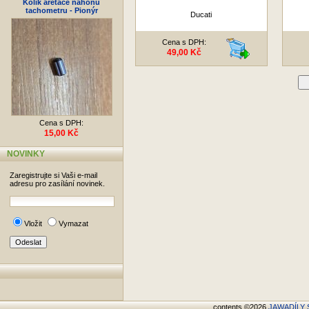
Kolík aretace náhonu
tachometru - Pionýr
Ducati
Cena s DPH:
49,00 Kč
D
Cena s DPH:
15,00 Kč
NOVINKY
Zaregistrujte si Vaši e-mail
adresu pro zasílání novinek.
Vložit
Vymazat
contents ©2026
JAWADÍLY S