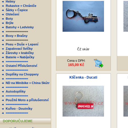
Helmy
Rukavice + Chrániče
Šátky + Čepice
Oblečení
Boty
Brýle
Batohy + Ledvinky
=============
Boxy + Brašny
=============
Pneu + Duše + Lepení
Zapalovací Svíčky
ČZ skútr
Žárovky + krabičky
Baterie + Nabíječky
Cena s DPH:
=============
165,00 Kč
Ostatní Příslušenství
=============
Doplňky na Choppery
Klíčenka - Ducati
=============
ND na Minibike + China Skútr
=============
Autodoplňky
=============
Použité Moto a příslušenství
=============
Kuřivo - Doutníky
=============
DOPORUČUJEME