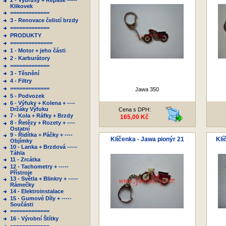
2 - Výbrusy + Repase -----
Klikovek
=============
3 - Renovace čelistí brzdy
=============
PRODUKTY
==============
1 - Motor + jeho části
2 - Karburátory
=============
3 - Těsnění
4 - Filtry
=============
Jawa 350
5 - Podvozek
6 - Výfuky + Kolena + ----
Držáky Výfuku
Cena s DPH:
7 - Kola + Ráfky + Brzdy
165,00 Kč
8 - Řetězy + Rozety + ----
Ostatní
9 - Řidítka + Páčky + ----
Klíčenka - Jawa pionýr 21
Klí
Objímky
10 - Lanka + Brzdová -----
Táhla
11 - Zrcátka
12 - Tachometry + -----
Přístroje
13 - Světla + Blinkry + -----
Rámečky
14 - Elektroinstalace
15 - Gumové Díly + -----
Součásti
=============
16 - Výrobní Štítky