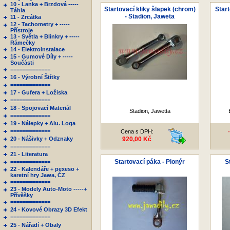
10 - Lanka + Brzdová -----
Startovací kliky šlapek (chrom)
Start
Táhla
- Stadion, Jaweta
11 - Zrcátka
12 - Tachometry + -----
Přístroje
13 - Světla + Blinkry + -----
Rámečky
14 - Elektroinstalace
15 - Gumové Díly + -----
Součásti
=============
16 - Výrobní Štítky
=============
17 - Gufera + Ložiska
=============
18 - Spojovací Materiál
Stadion, Jawetta
=============
19 - Nálepky + Alu. Loga
=============
Cena s DPH:
20 - Nášivky + Odznaky
920,00 Kč
=============
21 - Literatura
Startovací páka - Pionýr
S
=============
22 - Kalendáře + pexeso +
karetní hry Jawa, ČZ
=============
23 - Modely Auto-Moto -----+
Přívěšky
=============
24 - Kovové Obrazy 3D Efekt
=============
25 - Nářadí + Obaly