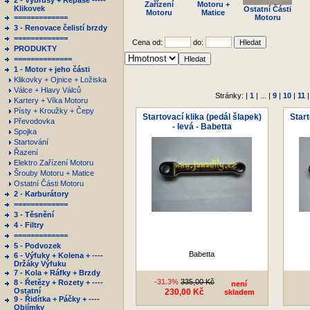
2 - Výbrusy + Repase -----
Zařízení
Motoru +
Klikovek
Ostatní Části
Motoru
Matice
=============
Motoru
3 - Renovace čelistí brzdy
=============
Cena od:
do:
PRODUKTY
==============
1 - Motor + jeho části
Klikovky + Ojnice + Ložiska
Válce + Hlavy Válců
Stránky: |
1
| ... |
9
|
10
|
11
Kartery + Víka Motoru
Písty + Kroužky + Čepy
Startovací klika (pedál šlapek)
Start
Převodovka
- levá - Babetta
Spojka
Startování
Řazení
Elektro Zařízení Motoru
Šrouby Motoru + Matice
Ostatní Části Motoru
2 - Karburátory
=============
3 - Těsnění
4 - Filtry
=============
5 - Podvozek
Babetta
6 - Výfuky + Kolena + ----
Držáky Výfuku
7 - Kola + Ráfky + Brzdy
-31.3%
335,00 Kč
8 - Řetězy + Rozety + ----
není
Ostatní
230,00 Kč
skladem
9 - Řidítka + Páčky + ----
Objímky