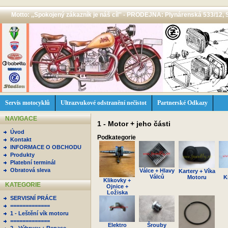
Motto: ,,Spokojený zákazník je náš cíl'' - PRODEJNA: Plynárenská 533/12, 
Servis motocyklů
Ultrazvukové odstranění nečistot
Partnerské Odkazy
NAVIGACE
1 - Motor + jeho části
Úvod
Podkategorie
Kontakt
INFORMACE O OBCHODU
Produkty
Platební terminál
Obratová sleva
Válce + Hlavy
Kartery + Víka
Válců
Motoru
K
Klikovky +
KATEGORIE
Ojnice +
Ložiska
SERVISNÍ PRÁCE
=============
1 - Leštění vík motoru
=============
Elektro
Šrouby