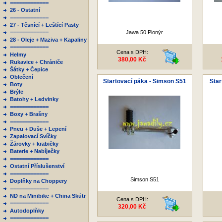
=============
26 - Ostatní
=============
27 - Těsnící + Leštící Pasty
=============
Jawa 50 Pionýr
28 - Oleje + Maziva + Kapaliny
=============
Cena s DPH:
Helmy
380,00 Kč
Rukavice + Chrániče
Šátky + Čepice
Oblečení
Startovací páka - Simson S51
Star
Boty
Brýle
Batohy + Ledvinky
=============
Boxy + Brašny
=============
Pneu + Duše + Lepení
Zapalovací Svíčky
Žárovky + krabičky
Baterie + Nabíječky
=============
Ostatní Příslušenství
=============
Simson S51
Doplňky na Choppery
=============
ND na Minibike + China Skútr
Cena s DPH:
=============
320,00 Kč
Autodoplňky
=============