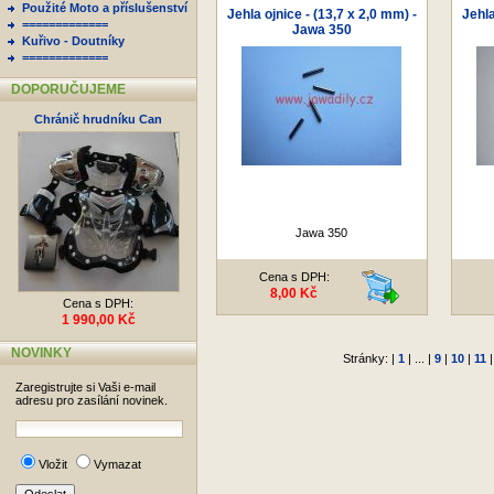
Použité Moto a příslušenství
Jehla ojnice - (13,7 x 2,0 mm) -
Jehla
=============
Jawa 350
Kuřivo - Doutníky
=============
DOPORUČUJEME
Chránič hrudníku Can
Jawa 350
Cena s DPH:
8,00 Kč
Cena s DPH:
1 990,00 Kč
NOVINKY
Stránky: |
1
| ... |
9
|
10
|
11
Zaregistrujte si Vaši e-mail
adresu pro zasílání novinek.
Vložit
Vymazat