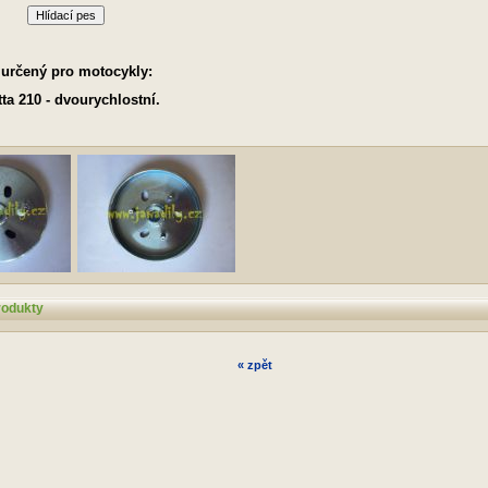
Hlídací pes
 určený pro motocykly:
ta 210 - dvourychlostní.
rodukty
« zpět