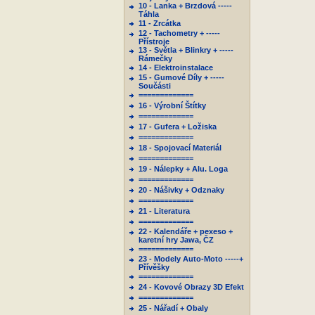
10 - Lanka + Brzdová -----
Táhla
11 - Zrcátka
12 - Tachometry + -----
Přístroje
13 - Světla + Blinkry + -----
Rámečky
14 - Elektroinstalace
15 - Gumové Díly + -----
Součásti
=============
16 - Výrobní Štítky
=============
17 - Gufera + Ložiska
=============
18 - Spojovací Materiál
=============
19 - Nálepky + Alu. Loga
=============
20 - Nášivky + Odznaky
=============
21 - Literatura
=============
22 - Kalendáře + pexeso +
karetní hry Jawa, ČZ
=============
23 - Modely Auto-Moto -----+
Přívěšky
=============
24 - Kovové Obrazy 3D Efekt
=============
25 - Nářadí + Obaly