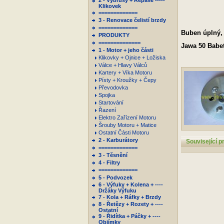
2 - Výbrusy + Repase -----
Klikovek
=============
3 - Renovace čelistí brzdy
=============
Buben úplný,
PRODUKTY
==============
Jawa 50 Babet
1 - Motor + jeho části
Klikovky + Ojnice + Ložiska
Válce + Hlavy Válců
Kartery + Víka Motoru
Písty + Kroužky + Čepy
Převodovka
Spojka
Startování
Řazení
Elektro Zařízení Motoru
Šrouby Motoru + Matice
Ostatní Části Motoru
2 - Karburátory
Související p
=============
3 - Těsnění
4 - Filtry
=============
5 - Podvozek
6 - Výfuky + Kolena + ----
Držáky Výfuku
7 - Kola + Ráfky + Brzdy
8 - Řetězy + Rozety + ----
Ostatní
9 - Řidítka + Páčky + ----
Objímky