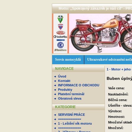
Motto: ,,Spokojený zákazník je náš cíl'' -
Servis motocyklů
Ultrazvukové odstranění neči
NAVIGACE
1 - Motor + jeho 
Úvod
Buben úplný
Kontakt
INFORMACE O OBCHODU
Vaše cena:
Produkty
Platební terminál
Naskladnění:
Obratová sleva
Běžná cena:
Ušetříte - sleva
KATEGORIE
Výrobce:
SERVISNÍ PRÁCE
Hmotnost:
=============
Množství skla
1 - Leštění vík motoru
=============
Množství: