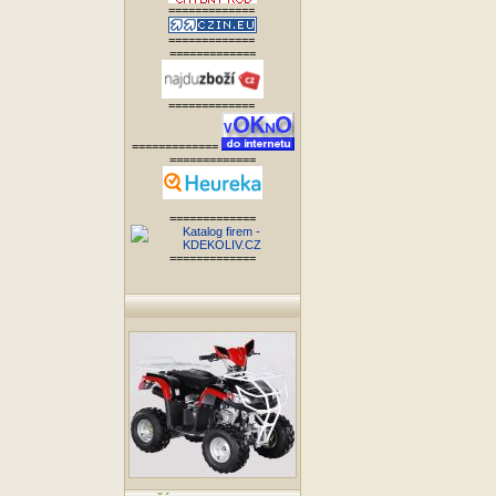
=============
=============
=============
=============
=============
=============
=============
=============