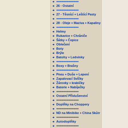
=============
26 - Ostatní
=============
27 - Těsnící + Leštící Pasty
=============
28 - Oleje + Maziva + Kapaliny
=============
Helmy
Rukavice + Chrániče
Šátky + Čepice
Oblečení
Boty
Brýle
Batohy + Ledvinky
=============
Boxy + Brašny
=============
Pneu + Duše + Lepení
Zapalovací Svíčky
Žárovky + krabičky
Baterie + Nabíječky
=============
Ostatní Příslušenství
=============
Doplňky na Choppery
=============
ND na Minibike + China Skútr
=============
Autodoplňky
=============