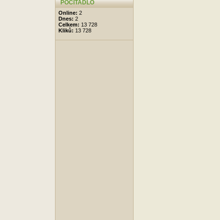
POČÍTADLO
Online:
2
Dnes:
2
Celkem:
13 728
Kliků:
13 728