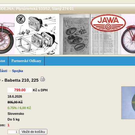
 PRODEJNA: Plynárenská 533/12, Slaný 274 01
stot
Partnerské Odkazy
části
->
Spojka
 - Babetta 210, 225
Kč s DPH
18.6.2026
805,00 Kč
:
0.75% / 6,00 Kč
Slovensko
Do 5 kg
dem:
1