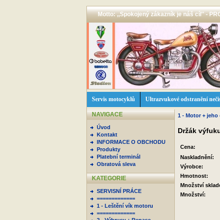
Motto: ,,Spokojený zákazník je náš cíl'' -
Servis motocyklů
Ultrazvukové odstranění neči
NAVIGACE
1 - Motor + jeho 
Úvod
Držák výfuku
Kontakt
INFORMACE O OBCHODU
Cena:
Produkty
Platební terminál
Naskladnění:
Obratová sleva
Výrobce:
Hmotnost:
KATEGORIE
Množství skla
SERVISNÍ PRÁCE
Množství:
=============
1 - Leštění vík motoru
=============