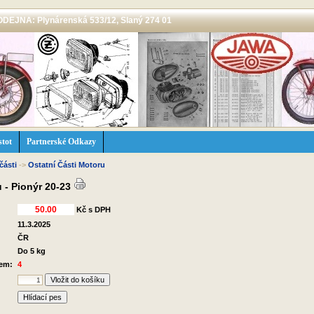
 PRODEJNA: Plynárenská 533/12, Slaný 274 01
stot
Partnerské Odkazy
části
->
Ostatní Části Motoru
 - Pionýr 20-23
Kč s DPH
11.3.2025
ČR
Do 5 kg
dem:
4
Hlídací pes