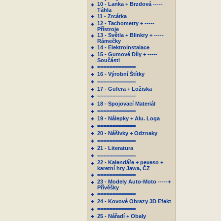
10 - Lanka + Brzdová -----
Táhla
11 - Zrcátka
12 - Tachometry + -----
Přístroje
13 - Světla + Blinkry + -----
Rámečky
14 - Elektroinstalace
15 - Gumové Díly + -----
Součásti
=============
16 - Výrobní Štítky
=============
17 - Gufera + Ložiska
=============
18 - Spojovací Materiál
=============
19 - Nálepky + Alu. Loga
=============
20 - Nášivky + Odznaky
=============
21 - Literatura
=============
22 - Kalendáře + pexeso +
karetní hry Jawa, ČZ
=============
23 - Modely Auto-Moto -----+
Přívěšky
=============
24 - Kovové Obrazy 3D Efekt
=============
25 - Nářadí + Obaly