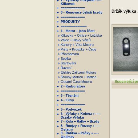
2 - Výbrusy + Repase -----
Klikovek
=============
Držák výfuku 
3 - Renovace čelistí brzdy
=============
PRODUKTY
==============
1 - Motor + jeho části
Klikovky + Ojnice + Ložiska
Válce + Hlavy Válců
Kartery + Víka Motoru
Písty + Kroužky + Čepy
Převodovka
Spojka
Startování
Řazení
Elektro Zařízení Motoru
Šrouby Motoru + Matice
Související p
Ostatní Části Motoru
2 - Karburátory
=============
3 - Těsnění
4 - Filtry
=============
5 - Podvozek
6 - Výfuky + Kolena + ----
Držáky Výfuku
7 - Kola + Ráfky + Brzdy
8 - Řetězy + Rozety + ----
Ostatní
9 - Řidítka + Páčky + ----
Objímky