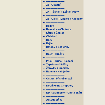
=============
26 - Ostatní
=============
27 - Těsnící + Leštící Pasty
=============
28 - Oleje + Maziva + Kapaliny
=============
Helmy
Rukavice + Chrániče
Šátky + Čepice
Oblečení
Boty
Brýle
Batohy + Ledvinky
=============
Boxy + Brašny
=============
Pneu + Duše + Lepení
Zapalovací Svíčky
Žárovky + krabičky
Baterie + Nabíječky
=============
Ostatní Příslušenství
=============
Doplňky na Choppery
=============
ND na Minibike + China Skútr
=============
Autodoplňky
=============