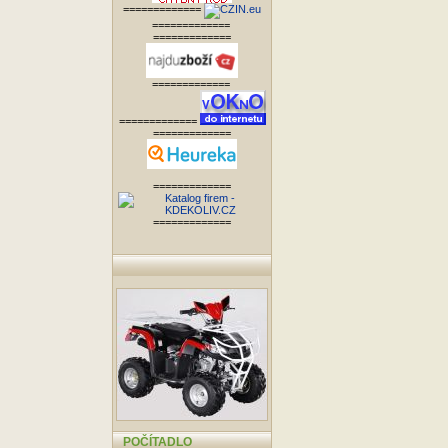
=============
=============
=============
=============
=============
=============
=============
=============
POČÍTADLO