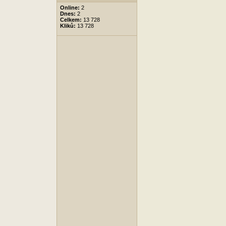
Online:
2
Dnes:
2
Celkem:
13 728
Kliků:
13 728