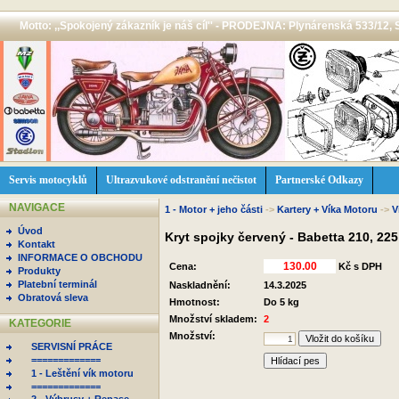
Motto: ,,Spokojený zákazník je náš cíl'' - PRODEJNA: Plynárenská 533/12, 
Servis motocyklů
Ultrazvukové odstranění nečistot
Partnerské Odkazy
NAVIGACE
1 - Motor + jeho části
->
Kartery + Víka Motoru
->
V
Úvod
Kryt spojky červený - Babetta 210, 22
Kontakt
INFORMACE O OBCHODU
Cena:
Kč s DPH
Produkty
Platební terminál
Naskladnění:
14.3.2025
Obratová sleva
Hmotnost:
Do 5 kg
Množství skladem:
2
KATEGORIE
Množství:
SERVISNÍ PRÁCE
=============
Hlídací pes
1 - Leštění vík motoru
=============