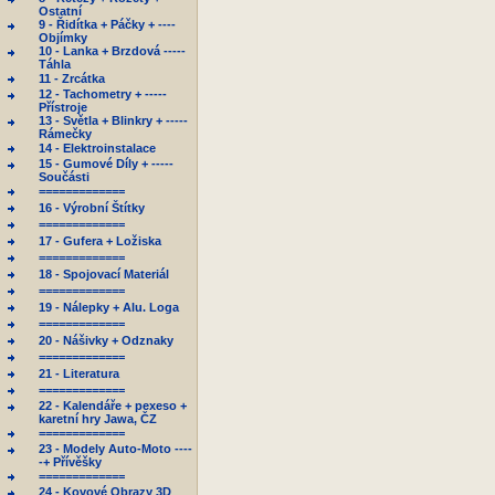
Ostatní
9 - Řidítka + Páčky + ----
Objímky
10 - Lanka + Brzdová -----
Táhla
11 - Zrcátka
12 - Tachometry + -----
Přístroje
13 - Světla + Blinkry + -----
Rámečky
14 - Elektroinstalace
15 - Gumové Díly + -----
Součásti
=============
16 - Výrobní Štítky
=============
17 - Gufera + Ložiska
=============
18 - Spojovací Materiál
=============
19 - Nálepky + Alu. Loga
=============
20 - Nášivky + Odznaky
=============
21 - Literatura
=============
22 - Kalendáře + pexeso +
karetní hry Jawa, ČZ
=============
23 - Modely Auto-Moto ----
-+ Přívěšky
=============
24 - Kovové Obrazy 3D