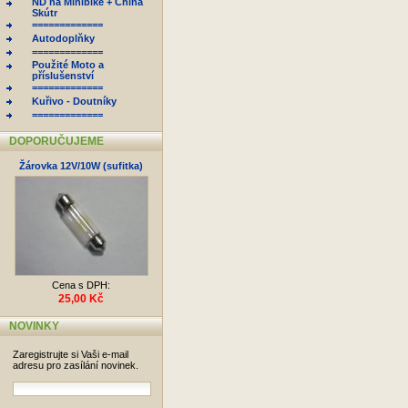
ND na Minibike + China
Skútr
=============
Autodoplňky
=============
Použité Moto a
příslušenství
=============
Kuřivo - Doutníky
=============
DOPORUČUJEME
Žárovka 12V/10W (sufitka)
Cena s DPH:
25,00 Kč
NOVINKY
Zaregistrujte si Vaši e-mail
adresu pro zasílání novinek.