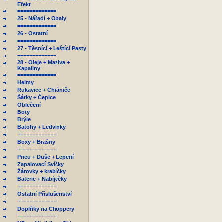
Efekt
=============
25 - Nářadí + Obaly
=============
26 - Ostatní
=============
27 - Těsnící + Leštící Pasty
=============
28 - Oleje + Maziva +
Kapaliny
=============
Helmy
Rukavice + Chrániče
Šátky + Čepice
Oblečení
Boty
Brýle
Batohy + Ledvinky
=============
Boxy + Brašny
=============
Pneu + Duše + Lepení
Zapalovací Svíčky
Žárovky + krabičky
Baterie + Nabíječky
=============
Ostatní Příslušenství
=============
Doplňky na Choppery
=============