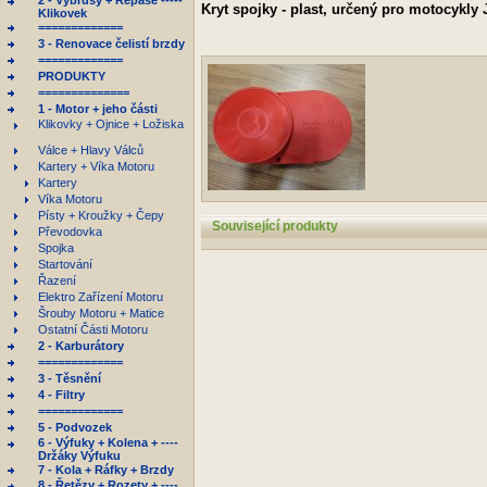
2 - Výbrusy + Repase -----
Kryt spojky - plast, určený pro motocykly 
Klikovek
=============
3 - Renovace čelistí brzdy
=============
PRODUKTY
==============
1 - Motor + jeho části
Klikovky + Ojnice + Ložiska
Válce + Hlavy Válců
Kartery + Víka Motoru
Kartery
Víka Motoru
Písty + Kroužky + Čepy
Související produkty
Převodovka
Spojka
Startování
Řazení
Elektro Zařízení Motoru
Šrouby Motoru + Matice
Ostatní Části Motoru
2 - Karburátory
=============
3 - Těsnění
4 - Filtry
=============
5 - Podvozek
6 - Výfuky + Kolena + ----
Držáky Výfuku
7 - Kola + Ráfky + Brzdy
8 - Řetězy + Rozety + ----