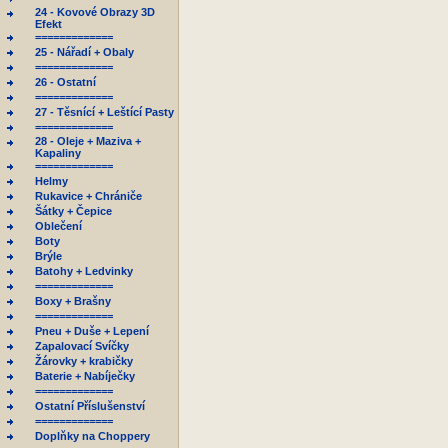
24 - Kovové Obrazy 3D
Efekt
=============
25 - Nářadí + Obaly
=============
26 - Ostatní
=============
27 - Těsnící + Leštící Pasty
=============
28 - Oleje + Maziva +
Kapaliny
=============
Helmy
Rukavice + Chrániče
Šátky + Čepice
Oblečení
Boty
Brýle
Batohy + Ledvinky
=============
Boxy + Brašny
=============
Pneu + Duše + Lepení
Zapalovací Svíčky
Žárovky + krabičky
Baterie + Nabíječky
=============
Ostatní Příslušenství
=============
Doplňky na Choppery