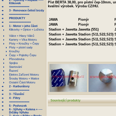
2 - Výbrusy + Repase -----
Píst BERTA 38,00, pro pístní čep-10mm, u
Klikovek
kvalitní výrobek. Výroba CZ/HU.
=============
3 - Renovace čelistí brzdy
=============
PRODUKTY
JAWA
Pionýr
==============
JAWA
Pionýr
1 - Motor + jeho části
Stadion + Jawetta
Jawetta (551)
Klikovky + Ojnice + Ložiska
Stadion + Jawetta
Stadion (S11,S22,S23)
Válce + Hlavy Válců
Stadion + Jawetta
Stadion (S11,S22,S23)
Kartery + Víka Motoru
Písty + Kroužky + Čepy
Stadion + Jawetta
Stadion (S11,S22,S23)
Písty + pístní sady
Kroužky
Čepy + Pojistky Čepu
Převodovka
Spojka
Startování
Řazení
Elektro Zařízení Motoru
Šrouby Motoru + Matice
Ostatní Části Motoru
2 - Karburátory
=============
3 - Těsnění
4 - Filtry
Související produkty
=============
5 - Podvozek
6 - Výfuky + Kolena + ----
Držáky Výfuku
7 - Kola + Ráfky + Brzdy