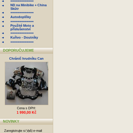
=============
ND na Minibike + China
Skútr
=============
Autodoplňky
=============
Použité Moto a
příslušenství
=============
Kuřivo - Doutníky
=============
DOPORUČUJEME
Chránič hrudníku Can
Cena s DPH:
1 990,00 Kč
NOVINKY
Zaregistrujte si Vaši e-mail