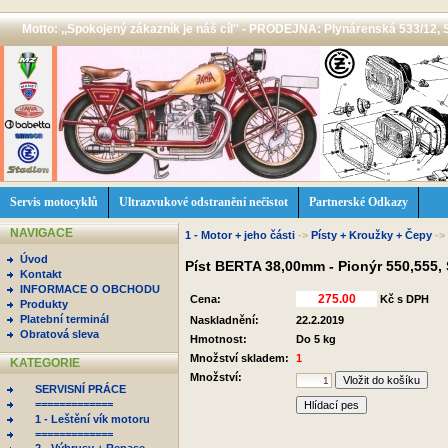
Motto: ,,Spokojený zákazník je náš cíl'' - PRODEJNA: Plynárenská 533/12, 
Servis motocyklů
Ultrazvukové odstranění nečistot
Partnerské Odkazy
NAVIGACE
1 - Motor + jeho části
->
Písty + Kroužky + Čepy
->
Úvod
Píst BERTA 38,00mm - Pionýr 550,555,
Kontakt
INFORMACE O OBCHODU
Cena:
Kč s DPH
Produkty
Platební terminál
Naskladnění:
22.2.2019
Obratová sleva
Hmotnost:
Do 5 kg
Množství skladem:
1
KATEGORIE
Množství:
SERVISNÍ PRÁCE
=============
Hlídací pes
1 - Leštění vík motoru
=============