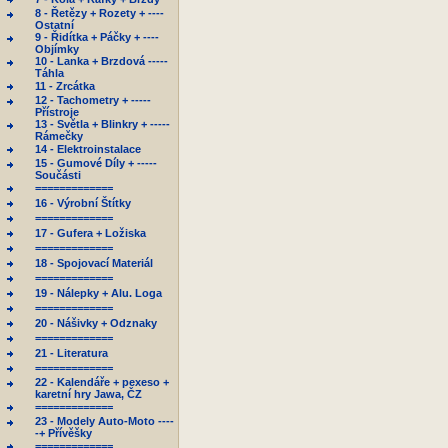
8 - Řetězy + Rozety + ----
Ostatní
9 - Řidítka + Páčky + ----
Objímky
10 - Lanka + Brzdová -----
Táhla
11 - Zrcátka
12 - Tachometry + -----
Přístroje
13 - Světla + Blinkry + -----
Rámečky
14 - Elektroinstalace
15 - Gumové Díly + -----
Součásti
=============
16 - Výrobní Štítky
=============
17 - Gufera + Ložiska
=============
18 - Spojovací Materiál
=============
19 - Nálepky + Alu. Loga
=============
20 - Nášivky + Odznaky
=============
21 - Literatura
=============
22 - Kalendáře + pexeso +
karetní hry Jawa, ČZ
=============
23 - Modely Auto-Moto ----
-+ Přívěšky
=============