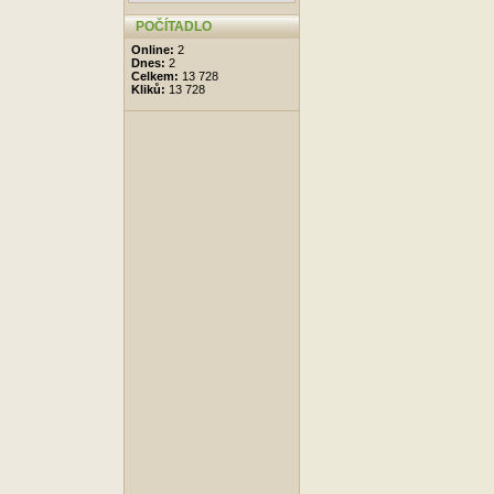
POČÍTADLO
Online:
2
Dnes:
2
Celkem:
13 728
Kliků:
13 728