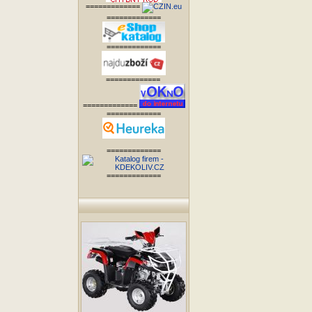
=============
=============
=============
=============
=============
=============
=============
=============