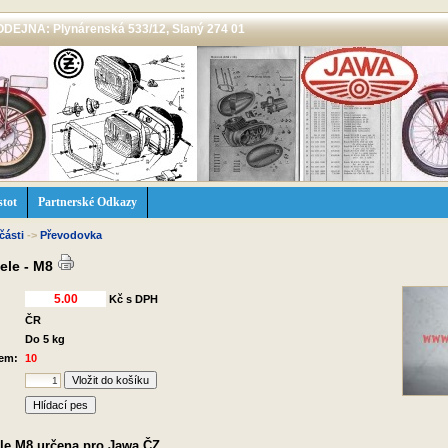
 PRODEJNA: Plynárenská 533/12, Slaný 274 01
stot
Partnerské Odkazy
části
->
Převodovka
dele - M8
Kč s DPH
ČR
Do 5 kg
dem:
10
Hlídací pes
ele M8,určena pro Jawa,ČZ.