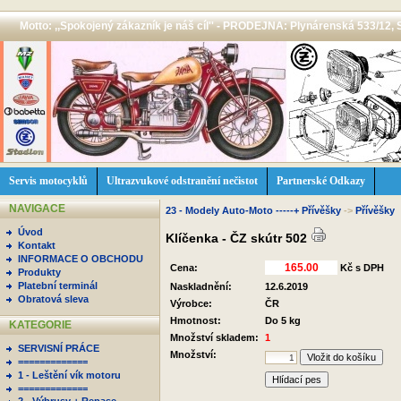
Motto: ,,Spokojený zákazník je náš cíl'' - PRODEJNA: Plynárenská 533/12, 
Servis motocyklů
Ultrazvukové odstranění nečistot
Partnerské Odkazy
NAVIGACE
23 - Modely Auto-Moto -----+ Přívěšky
->
Přívěšky
Úvod
Klíčenka - ČZ skútr 502
Kontakt
INFORMACE O OBCHODU
Cena:
Kč s DPH
Produkty
Platební terminál
Naskladnění:
12.6.2019
Obratová sleva
Výrobce:
ČR
Hmotnost:
Do 5 kg
KATEGORIE
Množství skladem:
1
SERVISNÍ PRÁCE
Množství:
=============
1 - Leštění vík motoru
Hlídací pes
=============