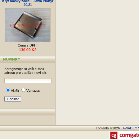
Kryt masky zadní - Jawa Pionýr
20,21
Cena s DPH:
130,00 Kč
NOVINKY
Zaregistrujte si Vaši e-mail
adresu pro zasílání novinek.
Vložit
Vymazat
contents ©2026
JAWADÍLY S