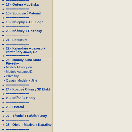
=============
17 - Gufera + Ložiska
=============
18 - Spojovací Materiál
=============
19 - Nálepky + Alu. Loga
=============
20 - Nášivky + Odznaky
=============
21 - Literatura
=============
22 - Kalendáře + pexeso +
karetní hry Jawa, ČZ
=============
23 - Modely Auto-Moto -----+
Přívěšky
Modely Motocyklů
Modely Automobilů
Přívěšky
Ostatní Modely + Jiné
=============
24 - Kovové Obrazy 3D Efekt
=============
25 - Nářadí + Obaly
=============
26 - Ostatní
=============
27 - Těsnící + Leštící Pasty
=============
28 - Oleje + Maziva + Kapaliny
=============