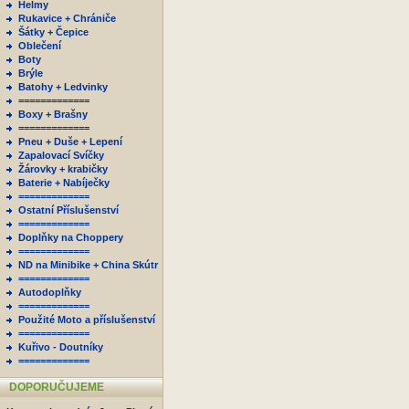
Helmy
Rukavice + Chrániče
Šátky + Čepice
Oblečení
Boty
Brýle
Batohy + Ledvinky
=============
Boxy + Brašny
=============
Pneu + Duše + Lepení
Zapalovací Svíčky
Žárovky + krabičky
Baterie + Nabíječky
=============
Ostatní Příslušenství
=============
Doplňky na Choppery
=============
ND na Minibike + China Skútr
=============
Autodoplňky
=============
Použité Moto a příslušenství
=============
Kuřivo - Doutníky
=============
DOPORUČUJEME