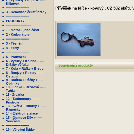
2 - Výbrusy + Repase -----
Klikovek
=============
Přívěšek na klíče - kovový , ČZ 502 skútr.
3 - Renovace čelistí brzdy
=============
PRODUKTY
==============
1 - Motor + jeho části
2 - Karburátory
=============
3 - Těsnění
4 - Filtry
=============
5 - Podvozek
6 - Výfuky + Kolena + ----
Držáky Výfuku
Související produkty
7 - Kola + Ráfky + Brzdy
8 - Řetězy + Rozety + ----
Ostatní
9 - Řidítka + Páčky + ----
Objímky
10 - Lanka + Brzdová -----
Táhla
11 - Zrcátka
12 - Tachometry + -----
Přístroje
13 - Světla + Blinkry + -----
Rámečky
14 - Elektroinstalace
15 - Gumové Díly + -----
Součásti
=============
16 - Výrobní Štítky