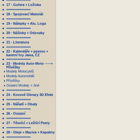
=============
17 - Gufera + Ložiska
=============
18 - Spojovací Materiál
=============
19 - Nálepky + Alu. Loga
=============
20 - Nášivky + Odznaky
=============
21 - Literatura
=============
22 - Kalendáře + pexeso +
karetní hry Jawa, ČZ
=============
23 - Modely Auto-Moto -----+
Přívěšky
Modely Motocyklů
Modely Automobilů
Přívěšky
Ostatní Modely + Jiné
=============
24 - Kovové Obrazy 3D Efekt
=============
25 - Nářadí + Obaly
=============
26 - Ostatní
=============
27 - Těsnící + Leštící Pasty
=============
28 - Oleje + Maziva + Kapaliny
=============