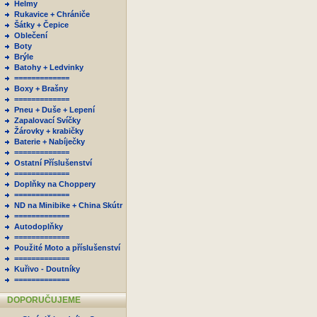
Helmy
Rukavice + Chrániče
Šátky + Čepice
Oblečení
Boty
Brýle
Batohy + Ledvinky
=============
Boxy + Brašny
=============
Pneu + Duše + Lepení
Zapalovací Svíčky
Žárovky + krabičky
Baterie + Nabíječky
=============
Ostatní Příslušenství
=============
Doplňky na Choppery
=============
ND na Minibike + China Skútr
=============
Autodoplňky
=============
Použité Moto a příslušenství
=============
Kuřivo - Doutníky
=============
DOPORUČUJEME