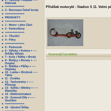
2 - Výbrusy + Repase -----
Klikovek
=============
Přívěšek motocykl - Stadion S 11.
Velmi pě
3 - Renovace čelistí brzdy
=============
PRODUKTY
==============
1 - Motor + jeho části
2 - Karburátory
=============
3 - Těsnění
4 - Filtry
=============
5 - Podvozek
6 - Výfuky + Kolena + ----
Držáky Výfuku
Související produkty
7 - Kola + Ráfky + Brzdy
8 - Řetězy + Rozety + ----
Ostatní
9 - Řidítka + Páčky + ----
Objímky
10 - Lanka + Brzdová -----
Táhla
11 - Zrcátka
12 - Tachometry + -----
Přístroje
13 - Světla + Blinkry + -----
Rámečky
14 - Elektroinstalace
15 - Gumové Díly + -----
Součásti
=============
16 - Výrobní Štítky