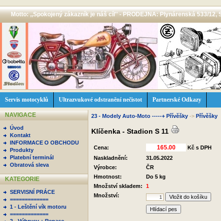
Motto: ,,Spokojený zákazník je náš cíl'' - PRODEJNA: Plynárenská 533/12, 
Servis motocyklů
Ultrazvukové odstranění nečistot
Partnerské Odkazy
NAVIGACE
23 - Modely Auto-Moto -----+ Přívěšky
->
Přívěšky
Úvod
Klíčenka - Stadion S 11
Kontakt
INFORMACE O OBCHODU
Cena:
Kč s DPH
Produkty
Platební terminál
Naskladnění:
31.05.2022
Obratová sleva
Výrobce:
ČR
Hmotnost:
Do 5 kg
KATEGORIE
Množství skladem:
1
SERVISNÍ PRÁCE
Množství:
=============
1 - Leštění vík motoru
Hlídací pes
=============