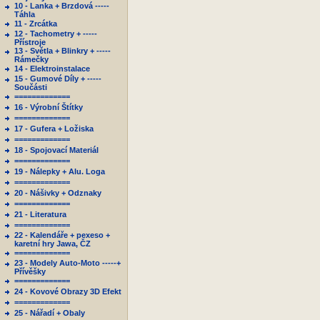
10 - Lanka + Brzdová -----
Táhla
11 - Zrcátka
12 - Tachometry + -----
Přístroje
13 - Světla + Blinkry + -----
Rámečky
14 - Elektroinstalace
15 - Gumové Díly + -----
Součásti
=============
16 - Výrobní Štítky
=============
17 - Gufera + Ložiska
=============
18 - Spojovací Materiál
=============
19 - Nálepky + Alu. Loga
=============
20 - Nášivky + Odznaky
=============
21 - Literatura
=============
22 - Kalendáře + pexeso +
karetní hry Jawa, ČZ
=============
23 - Modely Auto-Moto -----+
Přívěšky
=============
24 - Kovové Obrazy 3D Efekt
=============
25 - Nářadí + Obaly