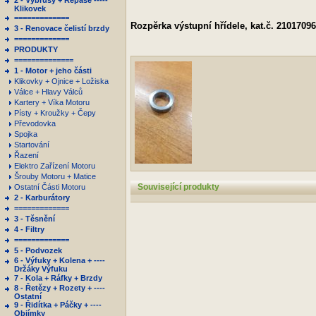
2 - Výbrusy + Repase -----
Klikovek
=============
Rozpěrka výstupní hřídele, kat.č. 2101709
3 - Renovace čelistí brzdy
=============
PRODUKTY
==============
1 - Motor + jeho části
Klikovky + Ojnice + Ložiska
Válce + Hlavy Válců
Kartery + Víka Motoru
Písty + Kroužky + Čepy
Převodovka
Spojka
Startování
Řazení
Elektro Zařízení Motoru
Šrouby Motoru + Matice
Související produkty
Ostatní Části Motoru
2 - Karburátory
=============
3 - Těsnění
4 - Filtry
=============
5 - Podvozek
6 - Výfuky + Kolena + ----
Držáky Výfuku
7 - Kola + Ráfky + Brzdy
8 - Řetězy + Rozety + ----
Ostatní
9 - Řidítka + Páčky + ----
Objímky