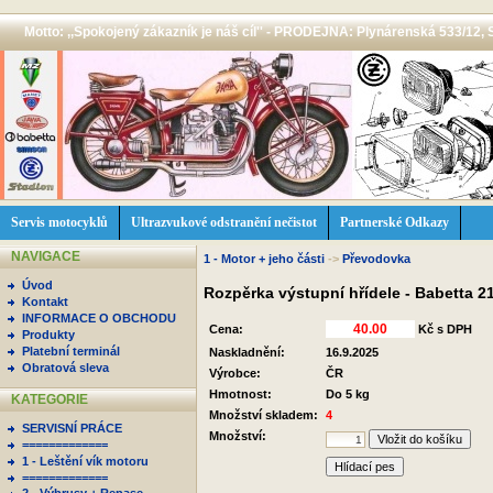
Motto: ,,Spokojený zákazník je náš cíl'' - PRODEJNA: Plynárenská 533/12, 
Servis motocyklů
Ultrazvukové odstranění nečistot
Partnerské Odkazy
NAVIGACE
1 - Motor + jeho části
->
Převodovka
Úvod
Rozpěrka výstupní hřídele - Babetta 
Kontakt
INFORMACE O OBCHODU
Cena:
Kč s DPH
Produkty
Platební terminál
Naskladnění:
16.9.2025
Obratová sleva
Výrobce:
ČR
Hmotnost:
Do 5 kg
KATEGORIE
Množství skladem:
4
SERVISNÍ PRÁCE
Množství:
=============
1 - Leštění vík motoru
Hlídací pes
=============