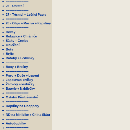
=============
26 - Ostatní
=============
27 - Těsnící + Leštící Pasty
=============
28 - Oleje + Maziva + Kapaliny
=============
Helmy
Rukavice + Chrániče
Šátky + Čepice
Oblečení
Boty
Brýle
Batohy + Ledvinky
=============
Boxy + Brašny
=============
Pneu + Duše + Lepení
Zapalovací Svíčky
Žárovky + krabičky
Baterie + Nabíječky
=============
Ostatní Příslušenství
=============
Doplňky na Choppery
=============
ND na Minibike + China Skútr
=============
Autodoplňky
=============