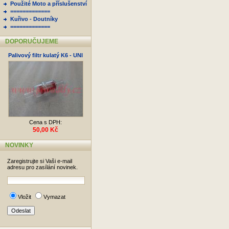
Použité Moto a příslušenství
=============
Kuřivo - Doutníky
=============
DOPORUČUJEME
Palivový filtr kulatý K6 - UNI
Cena s DPH:
50,00 Kč
NOVINKY
Zaregistrujte si Vaši e-mail
adresu pro zasílání novinek.
Vložit
Vymazat