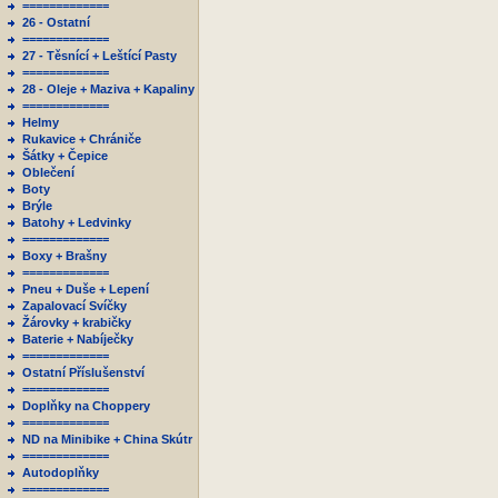
=============
26 - Ostatní
=============
27 - Těsnící + Leštící Pasty
=============
28 - Oleje + Maziva + Kapaliny
=============
Helmy
Rukavice + Chrániče
Šátky + Čepice
Oblečení
Boty
Brýle
Batohy + Ledvinky
=============
Boxy + Brašny
=============
Pneu + Duše + Lepení
Zapalovací Svíčky
Žárovky + krabičky
Baterie + Nabíječky
=============
Ostatní Příslušenství
=============
Doplňky na Choppery
=============
ND na Minibike + China Skútr
=============
Autodoplňky
=============