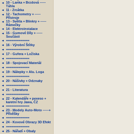
10 - Lanka + Brzdová -----
Táhla
11 - Zrcátka
12 - Tachometry + -----
Přístroje
13 - Světla + Blinkry + -----
Rámečky
14 - Elektroinstalace
15 - Gumové Díly + -----
Součásti
=============
16 - Výrobní Štítky
=============
17 - Gufera + Ložiska
=============
18 - Spojovací Materiál
=============
19 - Nálepky + Alu. Loga
=============
20 - Nášivky + Odznaky
=============
21 - Literatura
=============
22 - Kalendáře + pexeso +
karetní hry Jawa, ČZ
=============
23 - Modely Auto-Moto -----+
Přívěšky
=============
24 - Kovové Obrazy 3D Efekt
=============
25 - Nářadí + Obaly