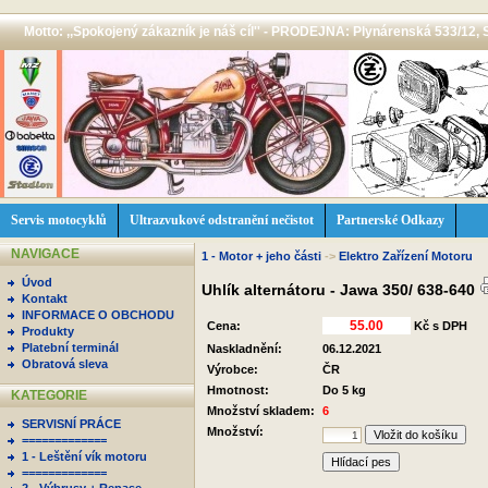
Motto: ,,Spokojený zákazník je náš cíl'' - PRODEJNA: Plynárenská 533/12, 
Servis motocyklů
Ultrazvukové odstranění nečistot
Partnerské Odkazy
NAVIGACE
1 - Motor + jeho části
->
Elektro Zařízení Motoru
Úvod
Uhlík alternátoru - Jawa 350/ 638-640
Kontakt
INFORMACE O OBCHODU
Cena:
Kč s DPH
Produkty
Platební terminál
Naskladnění:
06.12.2021
Obratová sleva
Výrobce:
ČR
Hmotnost:
Do 5 kg
KATEGORIE
Množství skladem:
6
SERVISNÍ PRÁCE
Množství:
=============
1 - Leštění vík motoru
Hlídací pes
=============