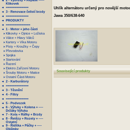
2 - Výbrusy + Repase -----
Klikovek
=============
Uhlík alternátoru určený pro novější moto
3 - Renovace čelistí brzdy
Jawa 350/638-640
=============
PRODUKTY
==============
1 - Motor + jeho části
Klikovky + Ojnice + Ložiska
Válce + Hlavy Válců
Kartery + Víka Motoru
Písty + Kroužky + Čepy
Převodovka
Spojka
Startování
Řazení
Elektro Zařízení Motoru
Související produkty
Šrouby Motoru + Matice
Ostatní Části Motoru
2 - Karburátory
=============
3 - Těsnění
4 - Filtry
=============
5 - Podvozek
6 - Výfuky + Kolena + ----
Držáky Výfuku
7 - Kola + Ráfky + Brzdy
8 - Řetězy + Rozety + ----
Ostatní
9 - Řidítka + Páčky + ----
Objímky