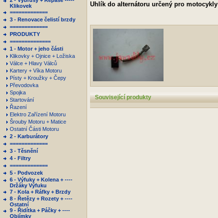
2 - Výbrusy + Repase -----
Uhlík do alternátoru určený pro motocykly
Klikovek
=============
3 - Renovace čelistí brzdy
=============
PRODUKTY
==============
1 - Motor + jeho části
Klikovky + Ojnice + Ložiska
Válce + Hlavy Válců
Kartery + Víka Motoru
Písty + Kroužky + Čepy
Převodovka
Spojka
Související produkty
Startování
Řazení
Elektro Zařízení Motoru
Šrouby Motoru + Matice
Ostatní Části Motoru
2 - Karburátory
=============
3 - Těsnění
4 - Filtry
=============
5 - Podvozek
6 - Výfuky + Kolena + ----
Držáky Výfuku
7 - Kola + Ráfky + Brzdy
8 - Řetězy + Rozety + ----
Ostatní
9 - Řidítka + Páčky + ----
Objímky