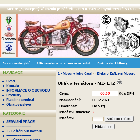
Motto: ,,Spokojený zákazník je náš cíl'' - PRODEJNA: Plynárenská 533/12, 
Servis motocyklů
Ultrazvukové odstranění nečistot
Partnerské Odkazy
NAVIGACE
1 - Motor + jeho části
->
Elektro Zařízení Motoru
Úvod
Uhlík alternátoru - MZ- ETZ
Kontakt
INFORMACE O OBCHODU
Cena:
Kč s DPH
Produkty
Platební terminál
Naskladnění:
06.12.2021
Obratová sleva
Hmotnost:
Do 5 kg
Množství skladem:
2
KATEGORIE
Množství:
SERVISNÍ PRÁCE
=============
Hlídací pes
1 - Leštění vík motoru
=============