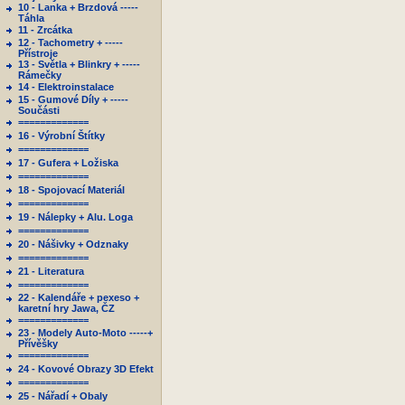
10 - Lanka + Brzdová -----
Táhla
11 - Zrcátka
12 - Tachometry + -----
Přístroje
13 - Světla + Blinkry + -----
Rámečky
14 - Elektroinstalace
15 - Gumové Díly + -----
Součásti
=============
16 - Výrobní Štítky
=============
17 - Gufera + Ložiska
=============
18 - Spojovací Materiál
=============
19 - Nálepky + Alu. Loga
=============
20 - Nášivky + Odznaky
=============
21 - Literatura
=============
22 - Kalendáře + pexeso +
karetní hry Jawa, ČZ
=============
23 - Modely Auto-Moto -----+
Přívěšky
=============
24 - Kovové Obrazy 3D Efekt
=============
25 - Nářadí + Obaly