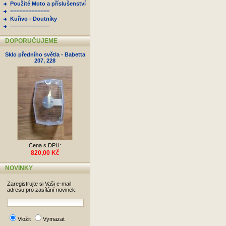
Použité Moto a příslušenství
=============
Kuřivo - Doutníky
=============
DOPORUČUJEME
Sklo předního světla - Babetta
207, 228
Cena s DPH:
820,00 Kč
NOVINKY
Zaregistrujte si Vaši e-mail
adresu pro zasílání novinek.
Vložit
Vymazat