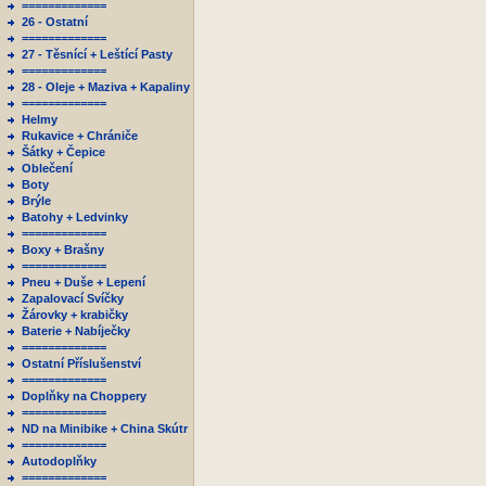
=============
26 - Ostatní
=============
27 - Těsnící + Leštící Pasty
=============
28 - Oleje + Maziva + Kapaliny
=============
Helmy
Rukavice + Chrániče
Šátky + Čepice
Oblečení
Boty
Brýle
Batohy + Ledvinky
=============
Boxy + Brašny
=============
Pneu + Duše + Lepení
Zapalovací Svíčky
Žárovky + krabičky
Baterie + Nabíječky
=============
Ostatní Příslušenství
=============
Doplňky na Choppery
=============
ND na Minibike + China Skútr
=============
Autodoplňky
=============