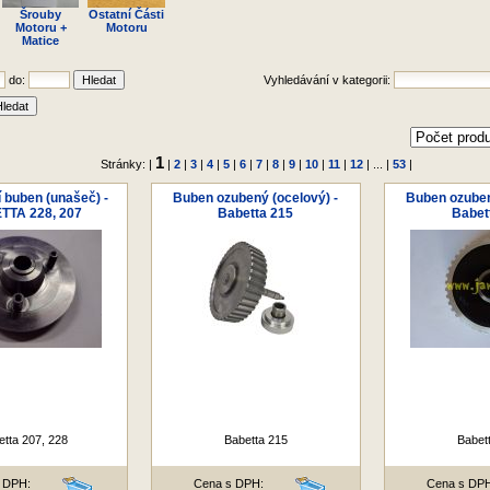
Šrouby
Ostatní Části
Motoru +
Motoru
Matice
do:
Vyhledávání v kategorii:
1
Stránky: |
|
2
|
3
|
4
|
5
|
6
|
7
|
8
|
9
|
10
|
11
|
12
| ... |
53
|
í buben (unašeč) -
Buben ozubený (ocelový) -
Buben ozuben
TTA 228, 207
Babetta 215
Babet
tta 207, 228
Babetta 215
Babet
 DPH:
Cena s DPH:
Cena s DP