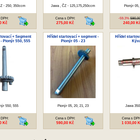
Z - 250, 350ccm
Jawa , ČZ - 125,175,250ccm
Pionýr 05,
 DPH:
Cena s DPH:
-59.3%
590,0
0 Kč
275,00 Kč
240,00 K
rtovací + Segment
Hřídel startovací + segment -
Hřídel startov
 - Pionýr 550, 555
Pionýr 05 - 23
Kýv
nýr 550, 555
Pionýr 05, 20, 21, 23
Jawa 350
 DPH:
Cena s DPH:
Cena s DP
0 Kč
590,00 Kč
1 030,00 