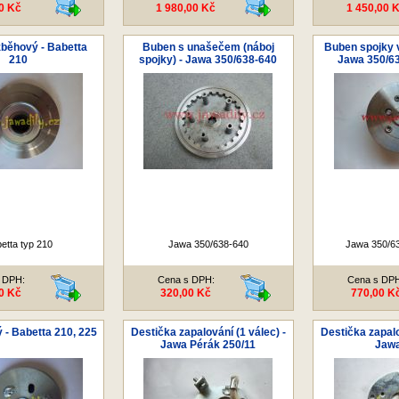
0 Kč
1 980,00 Kč
1 450,00 
běhový - Babetta
Buben s unašečem (náboj
Buben spojky vn
210
spojky) - Jawa 350/638-640
Jawa 350/63
etta typ 210
Jawa 350/638-640
Jawa 350/63
 DPH:
Cena s DPH:
Cena s DP
0 Kč
320,00 Kč
770,00 K
 - Babetta 210, 225
Destička zapalování (1 válec) -
Destička zapalo
Jawa Pérák 250/11
Jawa