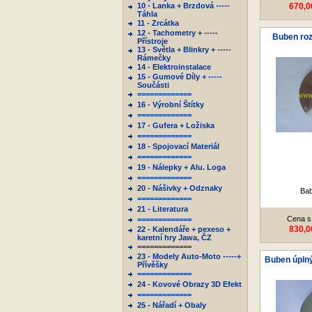
10 - Lanka + Brzdová -----
670,0
Táhla
11 - Zrcátka
12 - Tachometry + -----
Buben roz
Přístroje
13 - Světla + Blinkry + -----
Rámečky
14 - Elektroinstalace
15 - Gumové Díly + -----
Součásti
=============
16 - Výrobní Štítky
=============
17 - Gufera + Ložiska
=============
18 - Spojovací Materiál
=============
19 - Nálepky + Alu. Loga
=============
20 - Nášivky + Odznaky
Bab
=============
21 - Literatura
Cena s
=============
830,0
22 - Kalendáře + pexeso +
karetní hry Jawa, ČZ
=============
23 - Modely Auto-Moto -----+
Buben úplný
Přívěšky
=============
24 - Kovové Obrazy 3D Efekt
=============
25 - Nářadí + Obaly