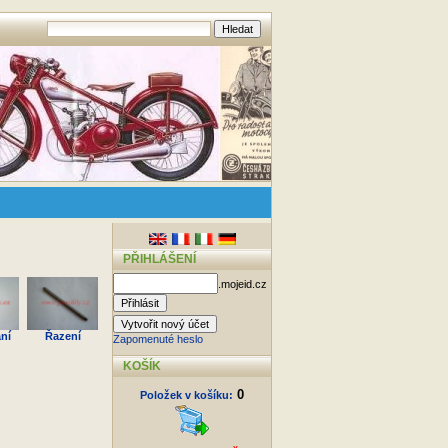
PŘIHLÁŠENÍ
.mojeid.cz
ní
Řazení
Zapomenuté heslo
KOŠÍK
0
Položek v košíku: