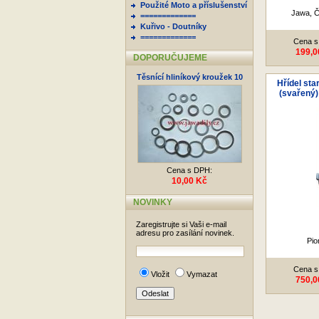
Použité Moto a příslušenství
Jawa, Č
=============
Kuřivo - Doutníky
=============
Cena s
199,0
DOPORUČUJEME
Těsnící hliníkový kroužek 10
Hřídel sta
(svařený)
Cena s DPH:
10,00 Kč
NOVINKY
Zaregistrujte si Vaši e-mail
adresu pro zasílání novinek.
Pio
Cena s
Vložit
Vymazat
750,0