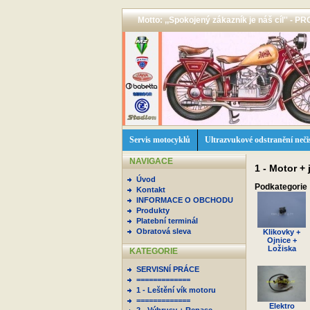
Motto: ,,Spokojený zákazník je náš cíl'' -
Servis motocyklů
Ultrazvukové odstranění neči
NAVIGACE
1 - Motor + 
Úvod
Podkategorie
Kontakt
INFORMACE O OBCHODU
Produkty
Platební terminál
Obratová sleva
Klikovky +
Ojnice +
Ložiska
KATEGORIE
SERVISNÍ PRÁCE
=============
1 - Leštění vík motoru
=============
Elektro