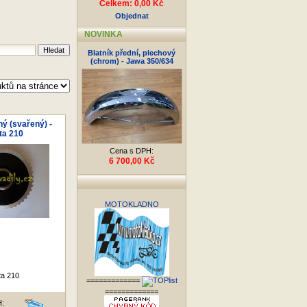
Celkem: 0,00 Kč
Objednat
NOVINKA
Blatník přední, plechový
(chrom) - Jawa 350/634
ý (svařený) -
ta 210
Cena s DPH:
6 700,00 Kč
MOTOKLADNO
ta 210
=============
=============
H: