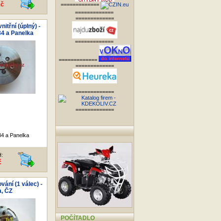
Kč
=============
=============
=============
itřní (úplný) -
4 a Panelka
=============
=============
=============
=============
=============
4 a Panelka
H:
č
vání (1 válec) -
, ČZ
POČÍTADLO