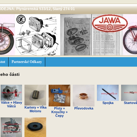
 PRODEJNA: Plynárenská 533/12, Slaný 274 01
stot
Partnerské Odkazy
jeho části
Válce + Hlavy
Spojka
Startová
Válců
Kartery + Víka
Písty +
Převodovka
Motoru
Kroužky +
Čepy