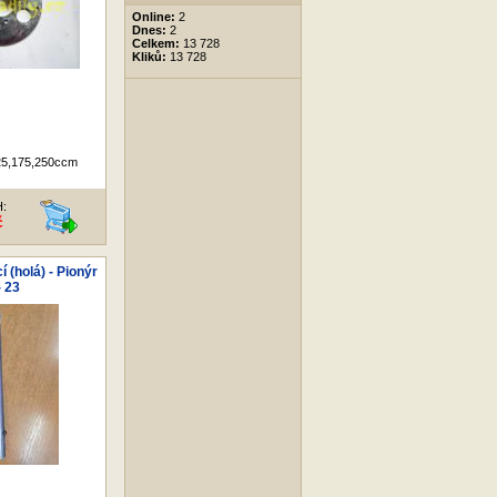
Online:
2
Dnes:
2
Celkem:
13 728
Kliků:
13 728
25,175,250ccm
H:
č
í (holá) - Pionýr
- 23