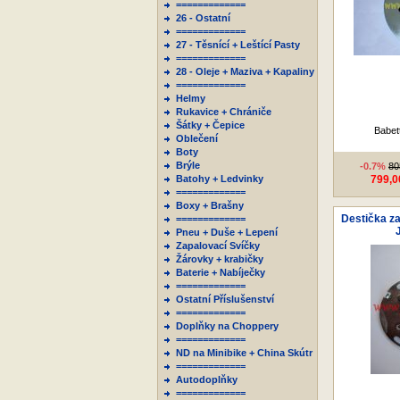
=============
26 - Ostatní
=============
27 - Těsnící + Leštící Pasty
=============
28 - Oleje + Maziva + Kapaliny
=============
Helmy
Rukavice + Chrániče
Šátky + Čepice
Babet
Oblečení
Boty
Brýle
-0.7%
80
Batohy + Ledvinky
799,0
=============
Boxy + Brašny
Destička za
=============
Pneu + Duše + Lepení
Zapalovací Svíčky
Žárovky + krabičky
Baterie + Nabíječky
=============
Ostatní Příslušenství
=============
Doplňky na Choppery
=============
ND na Minibike + China Skútr
=============
Autodoplňky
=============