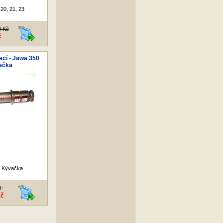
 20, 21, 23
0 Kč
č
ací - Jawa 350
ačka
 Kývačka
H:
Kč