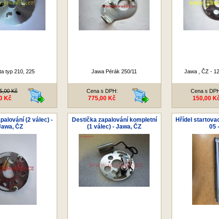
ta typ 210, 225
Jawa Pérák 250/11
Jawa , ČZ - 1
5,00 Kč
Cena s DPH:
Cena s DP
0 Kč
775,00 Kč
150,00 K
palování (2 válec) -
Destička zapalování kompletní
Hřídel startovac
Jawa, ČZ
(1 válec) - Jawa, ČZ
05 