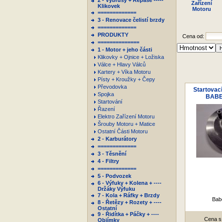
2 - Výbrusy + Repase -----
Zařízení
Klikovek
Motoru
=============
3 - Renovace čelistí brzdy
=============
PRODUKTY
Cena od:
==============
1 - Motor + jeho části
Klikovky + Ojnice + Ložiska
Válce + Hlavy Válců
Kartery + Víka Motoru
Písty + Kroužky + Čepy
Převodovka
Startovac
Spojka
BABE
Startování
Řazení
Elektro Zařízení Motoru
Šrouby Motoru + Matice
Ostatní Části Motoru
2 - Karburátory
=============
3 - Těsnění
4 - Filtry
=============
5 - Podvozek
6 - Výfuky + Kolena + ----
Držáky Výfuku
7 - Kola + Ráfky + Brzdy
Babe
8 - Řetězy + Rozety + ----
Ostatní
9 - Řidítka + Páčky + ----
Cena s
Objímky