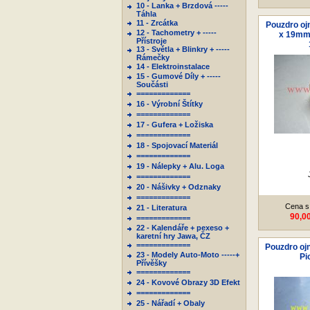
10 - Lanka + Brzdová -----
Táhla
11 - Zrcátka
Pouzdro ojn
12 - Tachometry + -----
x 19mm 
Přístroje
13 - Světla + Blinkry + -----
Rámečky
14 - Elektroinstalace
15 - Gumové Díly + -----
Součásti
=============
16 - Výrobní Štítky
=============
17 - Gufera + Ložiska
=============
18 - Spojovací Materiál
=============
19 - Nálepky + Alu. Loga
=============
20 - Nášivky + Odznaky
=============
Cena s
21 - Literatura
90,0
=============
22 - Kalendáře + pexeso +
karetní hry Jawa, ČZ
=============
Pouzdro ojn
23 - Modely Auto-Moto -----+
Pi
Přívěšky
=============
24 - Kovové Obrazy 3D Efekt
=============
25 - Nářadí + Obaly