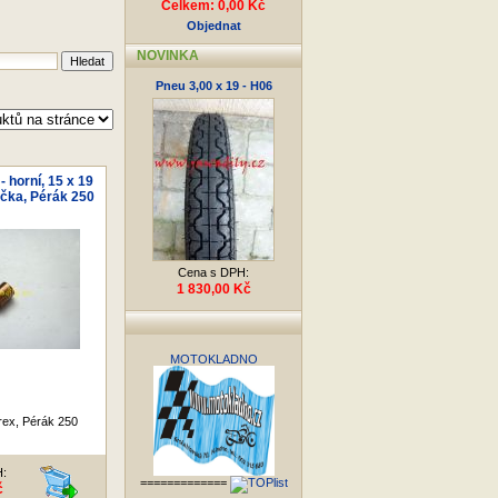
Celkem: 0,00 Kč
Objednat
NOVINKA
Pneu 3,00 x 19 - H06
- horní, 15 x 19
čka, Pérák 250
Cena s DPH:
1 830,00 Kč
MOTOKLADNO
rex, Pérák 250
H:
=============
č