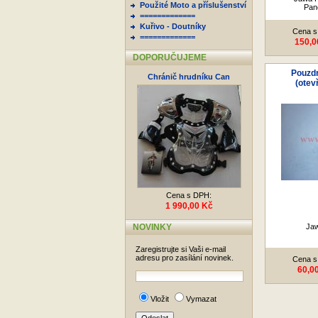
Použité Moto a příslušenství
Pan
=============
Kuřivo - Doutníky
Cena s
=============
150,0
DOPORUČUJEME
Pouzd
Chránič hrudníku Can
(otev
Cena s DPH:
1 990,00 Kč
NOVINKY
Jaw
Zaregistrujte si Vaši e-mail
adresu pro zasílání novinek.
Cena s
60,0
Vložit
Vymazat