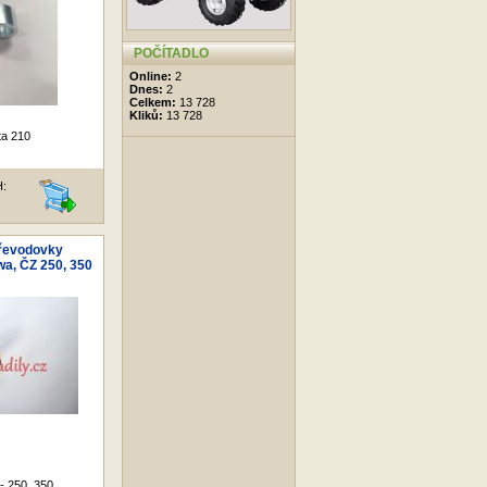
POČÍTADLO
Online:
2
Dnes:
2
Celkem:
13 728
Kliků:
13 728
ta 210
H:
řevodovky
wa, ČZ 250, 350
- 250, 350