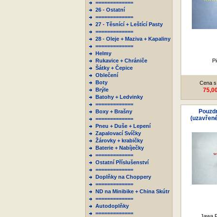
=============
26 - Ostatní
=============
27 - Těsnící + Leštící Pasty
=============
28 - Oleje + Maziva + Kapaliny
=============
Helmy
Rukavice + Chrániče
Pi
Šátky + Čepice
Oblečení
Boty
Cena s
Brýle
75,0
Batohy + Ledvinky
=============
Pouzd
Boxy + Brašny
(uzavřené
=============
Pneu + Duše + Lepení
Zapalovací Svíčky
Žárovky + krabičky
Baterie + Nabíječky
=============
Ostatní Příslušenství
=============
Doplňky na Choppery
=============
ND na Minibike + China Skútr
=============
Autodoplňky
=============
Jawa P