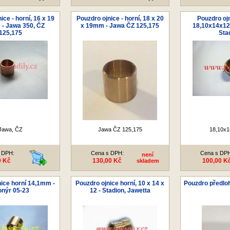
ice - horní, 16 x 19
Pouzdro ojnice - horní, 18 x 20
Pouzdro ojn
- Jawa 350, ČZ
x 19mm - Jawa ČZ 125,175
18,10x14x12
125,175
Sta
Jawa, ČZ
Jawa ČZ 125,175
18,10x
 DPH:
Cena s DPH:
Cena s DP
není
0 Kč
130,00 Kč
100,00 K
skladem
ice horní 14,1mm -
Pouzdro ojnice horní, 10 x 14 x
Pouzdro předloh
onýr 05-23
12 - Stadion, Jawetta