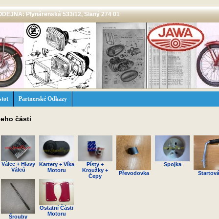
 PRODEJNA: Plynárenská 533/12, Slaný 274 01
stot
Partnerské Odkazy
jeho části
Válce + Hlavy
Kartery + Víka
Písty +
Spojka
Válců
Motoru
Kroužky +
Převodovka
Startová
Čepy
Ostatní Části
Motoru
Šrouby