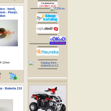
=============
=============
ice - horní,
mm - Pionýr,
=============
dion
=============
=============
=============
=============
=============
14-12mm
=============
H:
č
y - Babetta 210