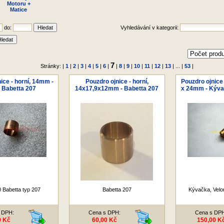
Motoru +
Matice
do:
Vyhledávání v kategorii:
7
Stránky: |
1
|
2
|
3
|
4
|
5
|
6
|
|
8
|
9
|
10
|
11
|
12
|
13
| ... |
53
|
ice - horní, 14mm -
Pouzdro ojnice - horní,
Pouzdro ojnice 
 Babetta 207
14x17,9x12mm - Babetta 207
x 24mm - Kýva
 Babetta typ 207
Babetta 207
Kývačka, Velo
 DPH:
Cena s DPH:
Cena s DP
0 Kč
60,00 Kč
150,00 K