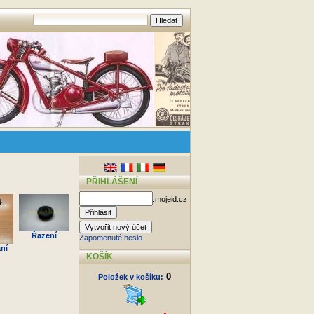
PŘIHLÁŠENÍ
.mojeid.cz
Řazení
Zapomenuté heslo
ní
KOŠÍK
0
Položek v košíku: