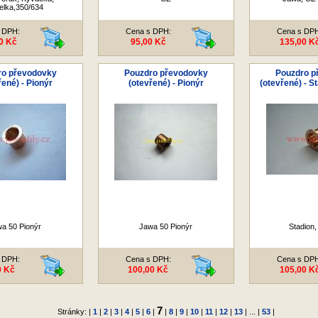
elka,350/634
 DPH:
Cena s DPH:
Cena s DP
0 Kč
95,00 Kč
135,00 K
ro převodovky
Pouzdro převodovky
Pouzdro p
řené) - Pionýr
(otevřené) - Pionýr
(otevřené) - S
a 50 Pionýr
Jawa 50 Pionýr
Stadion,
 DPH:
Cena s DPH:
Cena s DP
0 Kč
100,00 Kč
105,00 K
7
Stránky: |
1
|
2
|
3
|
4
|
5
|
6
|
|
8
|
9
|
10
|
11
|
12
|
13
| ... |
53
|