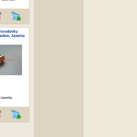
H:
č
řevodovky
tadion, Jawetta
 Jawetta
H:
č