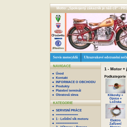
Motto: ,,Spokojený zákazník je náš cíl'' -
Servis motocyklů
Ultrazvukové odstranění neči
NAVIGACE
1 - Motor + 
Úvod
Podkategorie
Kontakt
INFORMACE O OBCHODU
Produkty
Platební terminál
Obratová sleva
Klikovky +
Ojnice +
Ložiska
KATEGORIE
SERVISNÍ PRÁCE
=============
1 - Leštění vík motoru
Elektro
=============
Zařízení