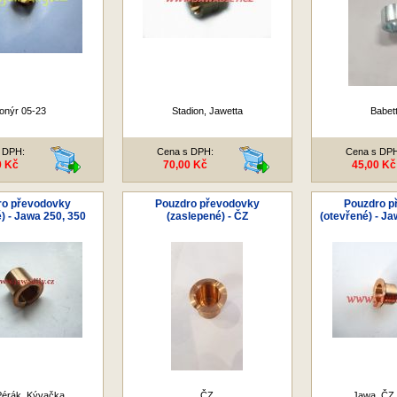
onýr 05-23
Stadion, Jawetta
Babet
 DPH:
Cena s DPH:
Cena s DP
0 Kč
70,00 Kč
45,00 Kč
ro převodovky
Pouzdro převodovky
Pouzdro p
) - Jawa 250, 350
(zaslepené) - ČZ
(otevřené) - Ja
érák, Kývačka,
ČZ
Jawa, ČZ 