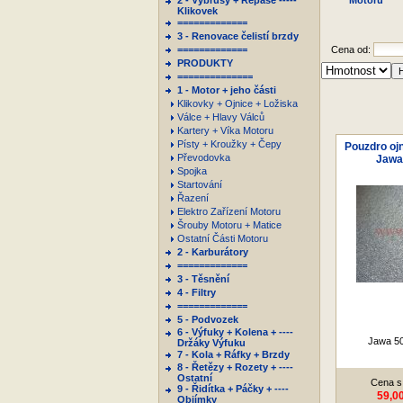
2 - Výbrusy + Repase -----
Motoru
Klikovek
=============
3 - Renovace čelistí brzdy
=============
Cena od:
PRODUKTY
==============
1 - Motor + jeho části
Klikovky + Ojnice + Ložiska
Válce + Hlavy Válců
Kartery + Víka Motoru
Písty + Kroužky + Čepy
Pouzdro ojn
Převodovka
Jawa
Spojka
Startování
Řazení
Elektro Zařízení Motoru
Šrouby Motoru + Matice
Ostatní Části Motoru
2 - Karburátory
=============
3 - Těsnění
4 - Filtry
=============
5 - Podvozek
6 - Výfuky + Kolena + ----
Jawa 50
Držáky Výfuku
7 - Kola + Ráfky + Brzdy
8 - Řetězy + Rozety + ----
Ostatní
Cena s
9 - Řidítka + Páčky + ----
59,0
Objímky